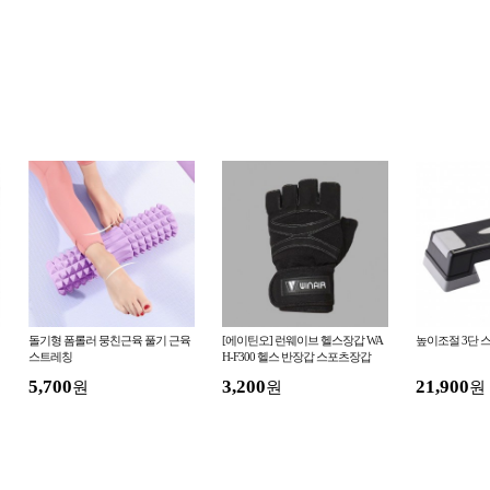
돌기형 폼롤러 뭉친근육 풀기 근육
[에이틴오] 런웨이브 헬스장갑 WA
높이조절 3단 
스트레칭
H-F300 헬스 반장갑 스포츠장갑
5,700
3,200
21,900
원
원
원