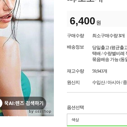
6,400
원
구매수량
최소구매수량
3
개
배송정보
당일출고
(평균출
택배 / 수량별비례 
묶음배송 가능 (동
재고수량
59,943개
원산지
수입산 / 아시아 / 
옵션선택
색상