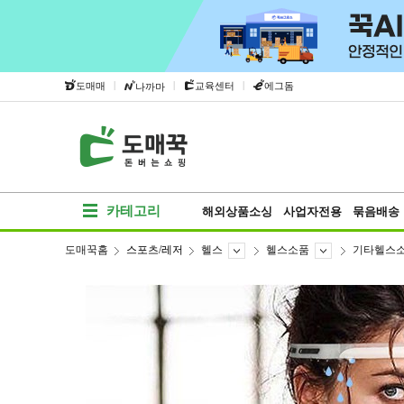
|
|
|
도매매
교육센터
에그돔
나까마
카테고리
해외상품소싱
사업자전용
묶음배송
도매꾹홈
스포츠/레저
헬스
헬스소품
기타헬스