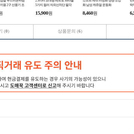
 9엽날 부드러운바람
2.5미터 초대형 레트로 파라솔
소프트 메쉬 러닝화 경량 조깅
런
끼용 2구 선풍기 조
5가지 컬러 자외선차단 팔각
화 남성 캐쥬얼 운동화
락
기 냉풍조끼 얼음조끼
비치 정원 테라스 펜션 편의점
근
15,900
8,460
6,
원
원
원
커피숍 카페 파
동
 (
0
)
상품문의 (
6
)