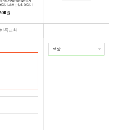
웨이브 레벨6 실리콘 손가
악력기 세트 손강화 악력기
력기 강화 스트레칭 재활운
500
원
반품교환
색상