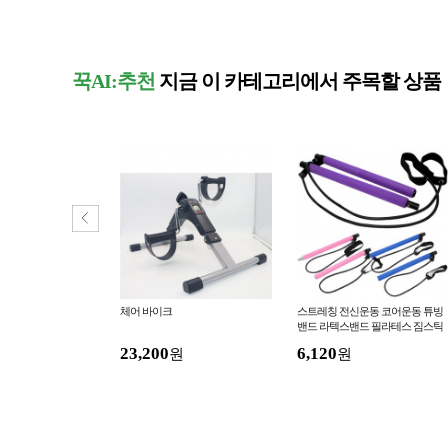
꾹AI:추천
지금 이 카테고리에서 주목할 상품
토 스핀볼 자이로볼
체어 바이크
스트레칭 전신운동 코어운동 튜빙
밴드 라텍스밴드 필라테스 짐스틱
23,200
6,120
원
원