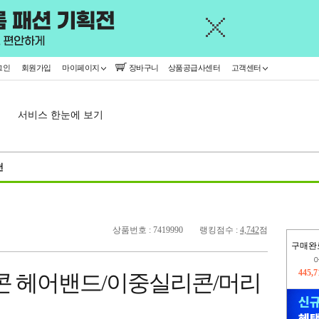
그인
회원가입
마이페이지
장바구니
상품공급사센터
고객센터
서비스 한눈에 보기
천
상품번호 : 7419990
랭킹점수 :
4,742
점
구매완
오늘
16,5
콘 헤어밴드/이중실리콘/머리
445,