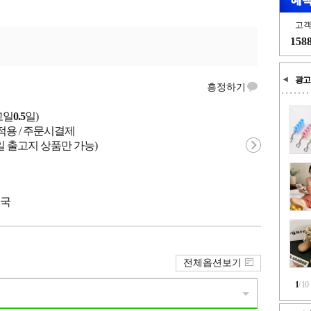
고
158
광고
흥정하기
고일
0.5
일)
적용 / 주문시결제
일 출고지 상품만 가능)
중국
전체옵션보기
1
/
10