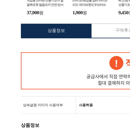
작업용 반사판 선풍기조끼 얼
[마이도매]정품 셉터 하이브
KC인증
음팩포켓 얼음조끼 안전 반사
리드 와이퍼/윈도우브러쉬
선풍기조
판 여름 작업 냉풍 조끼 공장
끼 선풍
37,900
1,900
9,450
원
원
야외작업 현장 작업
구매후기
상품정보
상세설명 이미지 사용여부
사용허용
상품정보