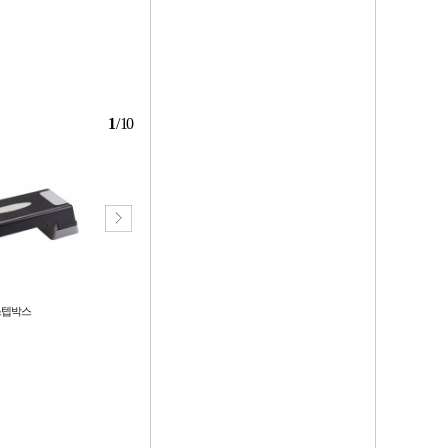
1
/
10
스텝박스
홈트 힙업 케겔 운동기구 허벅지 괄
[신상꿀템] 뱃살 다이어트 훌라후프
약근 하체 운동
홈트레이닝 실내 운동기구 홈트 복
부운동
8,500
8,600
원
원