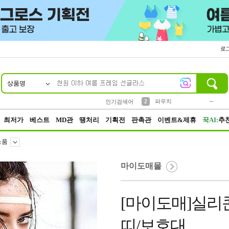
로
상품명
10
1
4
5
6
7
8
9
키링
미니
말랑이
선풍기
가방
양말
짱구
텀블러
23
2
1
1
7
3
2
파우치
인기검색어
3
모자
최저가
베스트
MD관
땡처리
기획전
판촉관
이벤트&제휴
꾹AI:
추
소품
마이도매몰
[마이도매]실리
띠/보호대