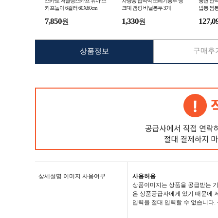
스카로 저글링스카프 유아 스
차량용 접착식 쓰레기봉투 씽
풍년 인
카프놀이 6컬러 60X60cm
크대 캠핑 비닐봉투 3개
밥통 찜통 
7,850
1,330
127,0
원
원
구매후기
상품정보
상세설명 이미지 사용여부
사용허용
상품이미지는 상품을 공급받는 기
은 상품공급자에게 있기 때문에 저
입력을 절대 입력할 수 없습니다.