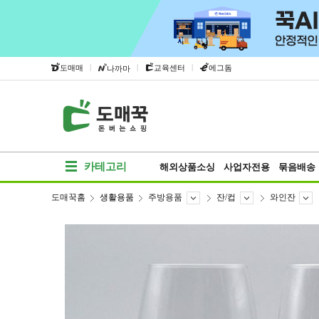
|
|
|
도매매
교육센터
에그돔
나까마
카테고리
해외상품소싱
사업자전용
묶음배송
도매꾹홈
생활용품
주방용품
잔/컵
와인잔