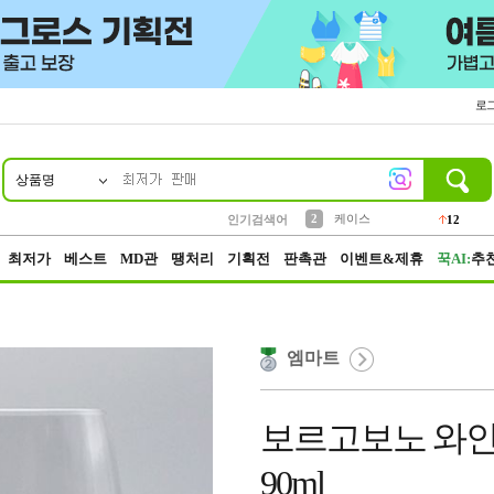
로
상품명
10
1
4
5
6
7
8
9
파우치
등산
벨트
실리콘
양말
모자
양산
여성패션
152
395
555
12
1
1
5
3
2
케이스
인기검색어
12
3
생수
454
최저가
베스트
MD관
땡처리
기획전
판촉관
이벤트&제휴
꾹AI:
추
엠마트
보르고보노 와인잔
90ml