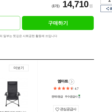
14,710
(
1
개)
원
구매하기
의 일부는 뜻깊은 사회공헌 활동에 쓰입니다
더보기
엠마트
4.7
판매1등급
우수공급사
관심공급사