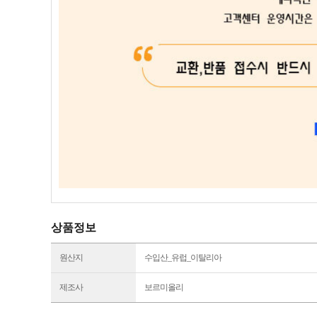
상품정보
원산지
수입산_유럽_이탈리아
제조사
보르미올리