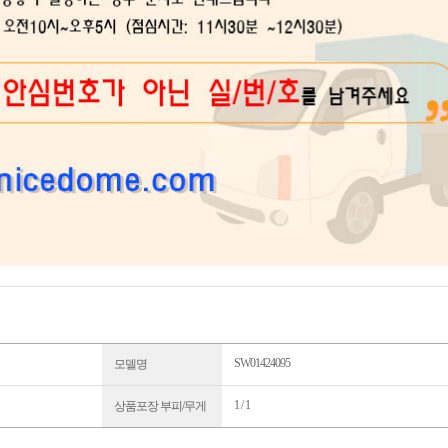
SW01424095
모델명
1 / 1
상품포장 부피/무게