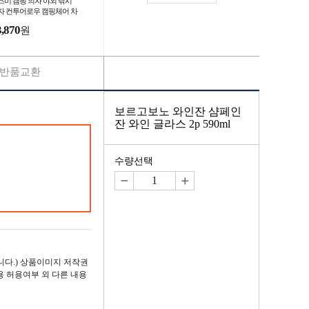
즈미 캠핑 의자 야외 낚시
자 컨투어로우 캠핑체어 차
3,870
원
반품교환
보르고보노 와인잔 샴페인
잔 와인 글라스 2p 590ml
수량선택
다.) 상품이미지 저작권
용 허용여부 외 다른 내용