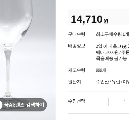
14,710
원
구매수량
최소구매수량
1
개
배송정보
2일 이내 출고
(
택배 3,000원 /
묶음배송 불가능
재고수량
999개
원산지
수입산 / 유럽 / 
수량선택