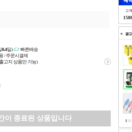
고
158
광고
일
0.4
일)
빠른배송
용 / 주문시결제
 출고지 상품만 가능)
국
간이 종료된 상품입니다
1
/
10