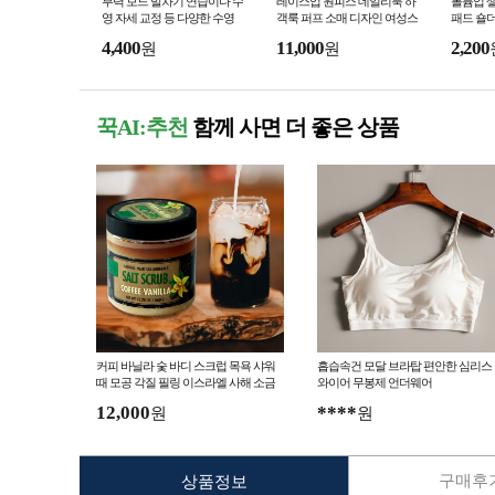
부력 보드 발차기 연습이나 수
레이스업 원피스 데일리룩 하
볼륨업 셀
영 자세 교정 등 다양한 수영
객룩 퍼프 소매 디자인 여성스
패드 숄더
연습에 활용할 수 있는 보조
러운 여리여리한 드레스
좁 체형 
4,400
11,000
2,200
원
원
장비
촬영용 
꾹AI:추천
함께 사면 더 좋은 상품
커피 바닐라 숯 바디 스크럽 목욕 샤워
흡습속건 모달 브라탑 편안한 심리스
때 모공 각질 필링 이스라엘 사해 소금
와이어 무봉제 언더웨어
12,000
****
원
원
구매후기
상품정보