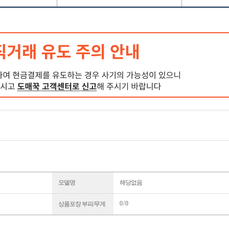
모델명
해당없음
0 / 0
상품포장 부피/무게