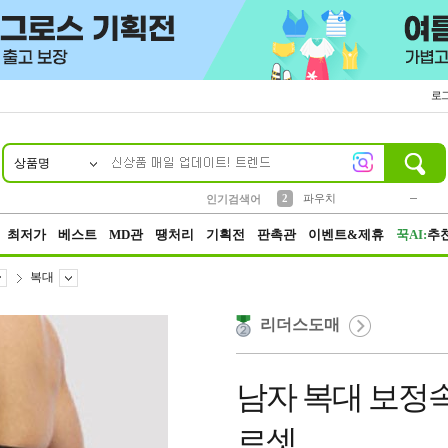
로
상품명
10
1
4
5
6
7
8
9
키링
미니
말랑이
선풍기
가방
양말
짱구
텀블러
23
2
1
1
7
3
2
파우치
인기검색어
3
모자
최저가
베스트
MD관
땡처리
기획전
판촉관
이벤트&제휴
꾹AI:
추
복대
리더스도매
남자 복대 보정
르셋