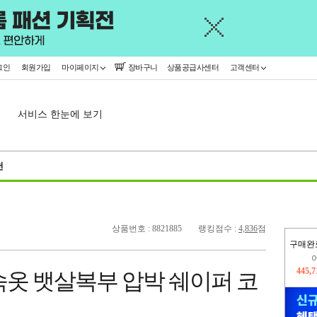
그인
회원가입
마이페이지
장바구니
상품공급사센터
고객센터
서비스 한눈에 보기
천
상품번호 : 8821885
랭킹점수 :
4,836
점
구매완
오늘
15,1
속옷 뱃살복부 압박 쉐이퍼 코
445,