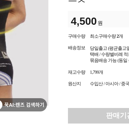
4,500
원
구매수량
최소구매수량
2
개
배송정보
당일출고
(평균출고
택배 / 수량별비례 적
묶음배송 가능 (동일
재고수량
1,799개
원산지
수입산 / 아시아 / 중
판매기