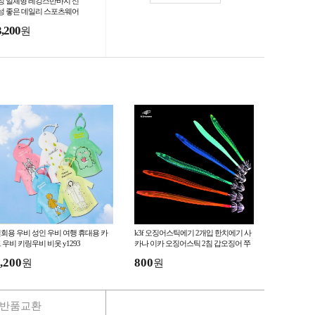
성 일체형 레깅스반바지 신
성 좋은 데일리 스포츠웨어
인원 짐웨어 간편 일상복
3,200
원
회용 우비 성인 우비 여행 휴대용 카
k3f 오징어스틱에기 2개입 한치에기 사
 우비 키링우비 비옷 y1293
카나 이카 오징어스틱 2침 갑오징어 쭈
꾸미 문어 두족류
,200
800
원
원
반품교환