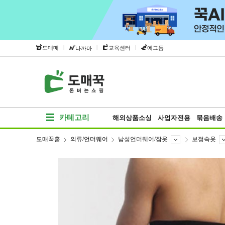
|
|
|
도매매
교육센터
에그돔
나까마
카테고리
해외상품소싱
사업자전용
묶음배송
도매꾹홈
의류/언더웨어
남성언더웨어/잠옷
보정속옷