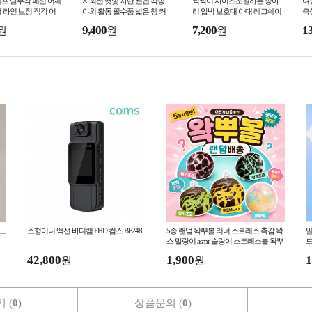
프 탈부착 패션 어깨
자외선 햇빛 차단 썬캡 각종
찍찍이 사이즈조절하는 종아
여
 라인 보정 직각 어
야외 활동 필수품 넓은 챙 커
리 압박 보호대 아대 레그쉐이
축
커버 슬림핏 연예인핏
버 모자 사계절 사용 사이즈
퍼 남여공용 스포츠용 부상방
투
9,400
7,200
1
원
원
원
소품
조절 가능
지 운동 동호인 아대
 노
소형미니 액션 바디캠 FHD 컴스 BF248
5종 랜덤 왁뿌볼 러너 스트레스 촉감 왁
일
스 말랑이 asmr 슬랑이 스트레스볼 왁뿌
드
말랭이 완구
42,800
1,900
1
원
원
 (
0
)
상품문의 (
0
)