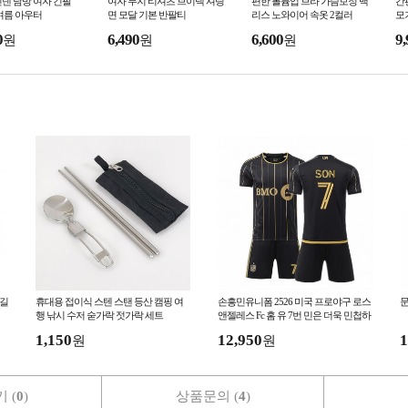
넨 남방 여자 긴팔
여자 무지 티셔츠 브이넥 셔링
편한 볼륨업 브라 가슴보정 백
간
여름 아우터
면 모달 기본 반팔티
리스 노와이어 속옷 2컬러
모
0
6,490
6,600
9,
원
원
원
 길
휴대용 접이식 스텐 스탠 등산 캠핑 여
손흥민유니폼 2526 미국 프로야구 로스
문
행 낚시 수저 숟가락 젓가락 세트
앤젤레스 Fc 홈 유 7번 민은 더욱 민첩하
고
1,150
12,950
1
원
원
 (
0
)
상품문의 (
4
)