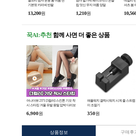
골프티 남자 운동 봄 여름 면
남녀 발가락 페이크삭스 논슬
데일리 린
기본핏 카라넥 반팔
립 덧신 무지 여름 양말
셔츠 봄 
13,200
1,210
10,56
원
원
꾹AI:추천
함께 사면 더 좋은 상품
어나더뷰 2371 [3컬러] 스킨톤 기모 착
애플워치 갤럭시워치 시계 줄 스트랩
시 스타킹 겨울 유발 융털 압박 다리보
이 조절기
정 스타킹 레깅스
6,900
350
원
원
구매후기
상품정보