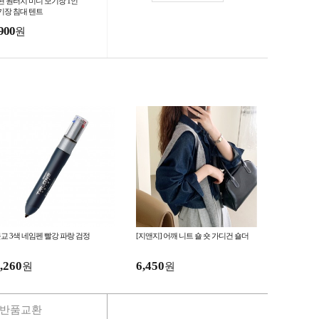
편 원터치 미니 모기장 1인
기장 침대 텐트
900
원
교 3색 네임펜 빨강 파랑 검정
[지앤지] 어깨 니트 숄 숏 가디건 숄더
,260
6,450
원
원
반품교환