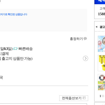
고
158
최저가로 확인된 상품입니다
광고
흥정하기
고일
0.3
일)
빠른배송
문시결제
 출고지 상품만 가능)
중국
1
/
11
전체옵션보기