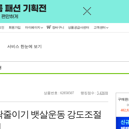
그인
회원가입
마이페이지
장바구니
상품공급사센터
고객센터
서비스 한눈에 보기
천
상품번호 : 62858507
랭킹점수 :
5,436
점
구매완
402,
곽줄이기 뱃살운동 강도조절
오늘
362,
너