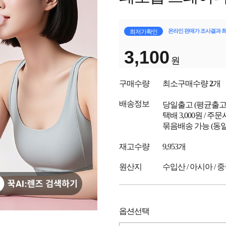
온라인 판매가 조사결과 
최저가확인
3,100
원
구매수량
최소구매수량
2
개
배송정보
당일출고
(평균출
택배 3,000원 / 주
묶음배송 가능 (동일
재고수량
9,953개
원산지
수입산 / 아시아 / 
옵션선택