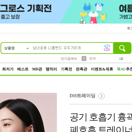
로
상품명
10
1
2
5
6
7
8
9
키링
파우치
말랑이
키캡
텀블러
가방
양말
양산
1
1
1
5
2
2
3
모자
인기검색어
2
4
선풍기
최저가
베스트
MD관
땡처리
기획전
판촉관
이벤트&제휴
꾹AI:
추
DH트레이딩
공기 호흡기 흉
폐호흡 트레이