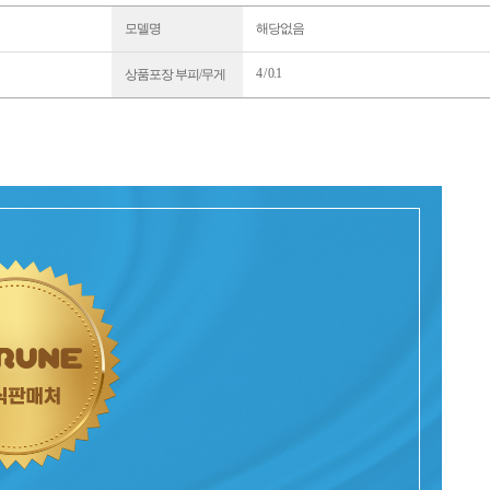
모델명
해당없음
4 / 0.1
상품포장 부피/무게