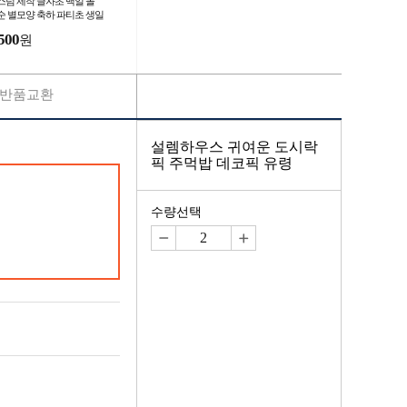
스텀 제작 글자초 백일 돌
순 별모양 축하 파티초 생일
5P세트
500
원
반품교환
설렘하우스 귀여운 도시락
픽 주먹밥 데코픽 유령
수량선택