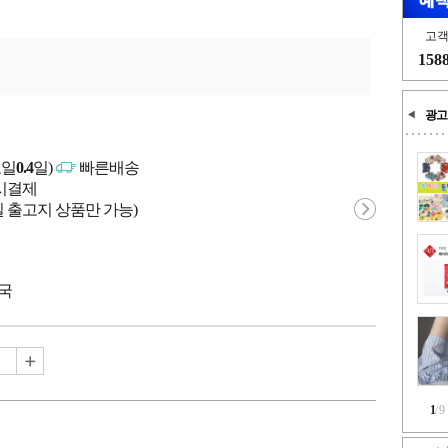
고
158
광고
고일
0.4
일)
빠른배송
문시결제
 출고지 상품만 가능)
중국
1
/
9