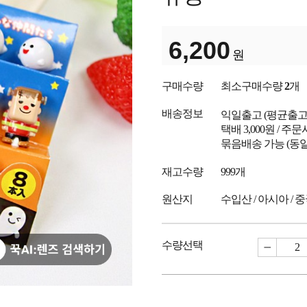
6,200
원
구매수량
최소구매수량
2
개
배송정보
익일출고
(평균출
택배 3,000원 / 주
묶음배송 가능 (동일
재고수량
999개
원산지
수입산 / 아시아 / 
수량선택