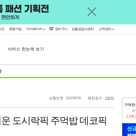
그인
회원가입
마이페이지
장바구니
상품공급사센터
고객센터
서비스 한눈에 보기
천
상품번호 : 62650059
랭킹점수 :
180
점
구매완
이
2,226
운 도시락픽 주먹밥 데코픽
지
2,326