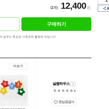
12,400
(
2
개)
원
구매하기
의 일부는 뜻깊은 사회공헌 활동에 쓰입니다
더보기
설렘하우스
0
관심공급사