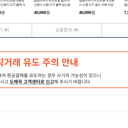
스 비오는날 대용량
설렘하우스 비오는날 철제 우
설렘하우스 비오는날 우산꽂
커
산꽂이 22구 블랙 식
산꽂이 소형 12구 블랙 업소용
이 소형 12구 골드 카페 식당
칠
매장용 철제 입간판우
카페 병원 학원 입간판우산꽂
입간판우산꽂이 업소용 학원
초 
0
40,900
40,900
7,
원
원
원
이
 (
0
)
상품문의 (
0
)