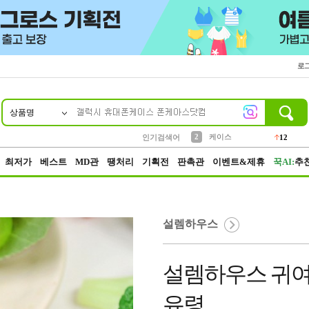
로
상품명
10
1
4
5
6
7
8
9
파우치
등산
벨트
실리콘
양말
모자
양산
여성패션
152
395
555
12
1
1
5
3
2
케이스
인기검색어
12
3
생수
454
최저가
베스트
MD관
땡처리
기획전
판촉관
이벤트&제휴
꾹AI:
추
설렘하우스
설렘하우스 귀여
유령