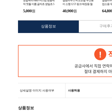
생일축하 HBD 커스텀 맞춤제
설렘하우스 비오는날 우산꽂
설렘하우
작 첫돌 이름 글자초 생일초 5
이 소형 12구 핑크 매장용 철
업소용 우
P세트
제 입간판우산꽂이 카페 식당
당 병원 
5,000
40,900
64,80
원
원
산꽂이
구매후기
상품정보
상세설명 이미지 사용여부
사용허용
상품정보