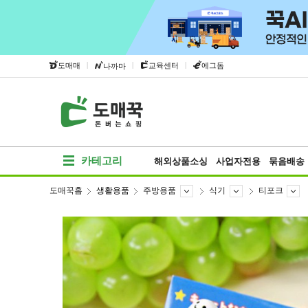
|
|
|
도매매
교육센터
에그돔
나까마
카테고리
해외상품소싱
사업자전용
묶음배송
도매꾹홈
생활용품
주방용품
식기
티포크