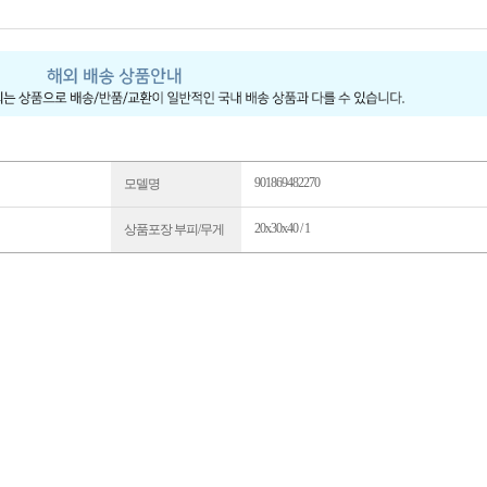
901869482270
모델명
20x30x40 / 1
상품포장 부피/무게