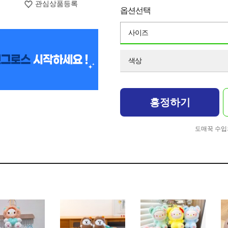
관심상품등록
옵션선택
사이즈
색상
흥정하기
도매꾹 수입