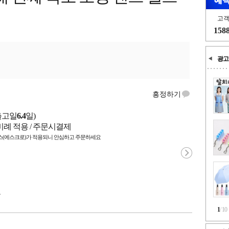
고
158
광고
흥정하기
출고일
6.4
일)
비례 적용 / 주문시결제
(에스크로)가 적용되니 안심하고 주문하세요
국
1
/
10