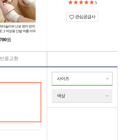
5
관심공급사
릭터슬리퍼 난보 완카 펀치
로그 여성용 신발 여름 아우
웨어+ 두꺼운 밑창의 발 위
700
원
2
반품교환
사이즈
색상