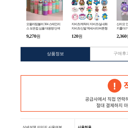
오왈라텀블러 304 스테인리
지비츠/캐릭터 지비츠/실내화
산리오 인
스 보온컵 심플 대용량 단색
지비츠/신발 액세서리/버튼형
키홀더/
과일컵 야외 휴대용 오왈라 스
크록스 지비츠 R43
키키링/가
9,270
120
2,360
원
원
4
포츠 183
구매후기
상품정보
상세설명 이미지 사용여부
사용허용