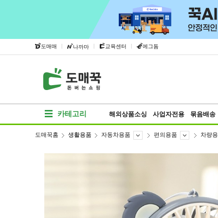
|
|
|
도매매
교육센터
에그돔
나까마
카테고리
해외상품소싱
사업자전용
묶음배송
도매꾹홈
생활용품
자동차용품
편의용품
차량용