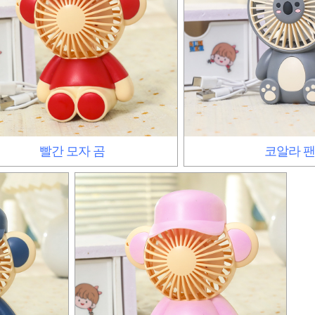
빨간 모자 곰
코알라 팬