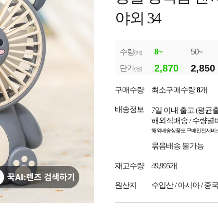
야외 34
수량
8~
50~
(개)
2,870
2,850
단가
(원)
구매수량
최소구매수량
8
개
배송정보
7일 이내 출고
(평균
해외직배송 / 수량별
해외배송상품도 구매안전서비스
묶음배송 불가능
재고수량
49,995개
원산지
수입산 / 아시아 / 중