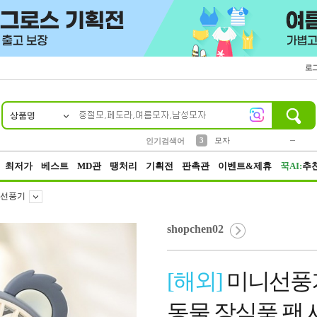
로
상품명
10
1
2
3
6
7
8
9
키링
파우치
모자
선풍기
가방
양말
짱구
텀블러
2
1
1
7
3
4
미니
인기검색어
23
5
말랑이
최저가
베스트
MD관
땡처리
기획전
판촉관
이벤트&제휴
꾹AI:
추
선풍기
shopchen02
[해외]
미니선풍기
동물 장식품 팬 