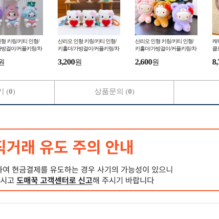
형 키링/키티 인형/
산리오 인형 키링/키티 인형/
산리오 인형 키링/키티 인형/
캐
가방걸이/커플키링/차
키홀더/가방걸이/커플키링/차
키홀더/가방걸이/커플키링/차
클
방고리/악세사리 tk1
키키링/가방고리/악세사리 tk1
키키링/가방고리/악세사리 tk1
터
3,200
2,600
8,
원
원
원
3
1
에5
 (
0
)
상품문의 (
0
)