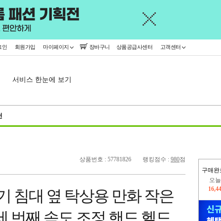
그인
회원가입
마이페이지
장바구니
상품공급사센터
고객센터
서비스 한눈에 보기
천
상품번호 : 57781826
랭킹점수 :
980
점
구매완
445,
 침대 옆 탁상용 만화 작은
오늘
16,4
세 번째 속도 조정 핸드 헬드