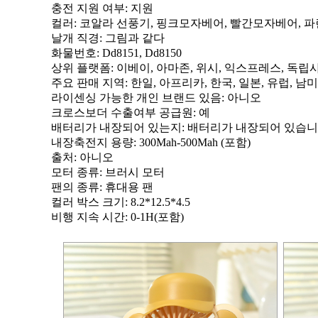
충전 지원 여부
: 지원
컬러
: 코알라 선풍기, 핑크모자베어, 빨간모자베어,
날개 직경
: 그림과 같다
화물번호
: Dd8151, Dd8150
상위 플랫폼
: 이베이, 아마존, 위시, 익스프레스, 독립
주요 판매 지역
: 한일, 아프리카, 한국, 일본, 유럽, 남
라이센싱 가능한 개인 브랜드 있음
: 아니오
크로스보더 수출여부 공급원
: 예
배터리가 내장되어 있는지
: 배터리가 내장되어 있습
내장축전지 용량
: 300Mah-500Mah (포함)
출처
: 아니오
모터 종류
: 브러시 모터
팬의 종류
: 휴대용 팬
컬러 박스 크기
: 8.2*12.5*4.5
비행 지속 시간
: 0-1H(포함)