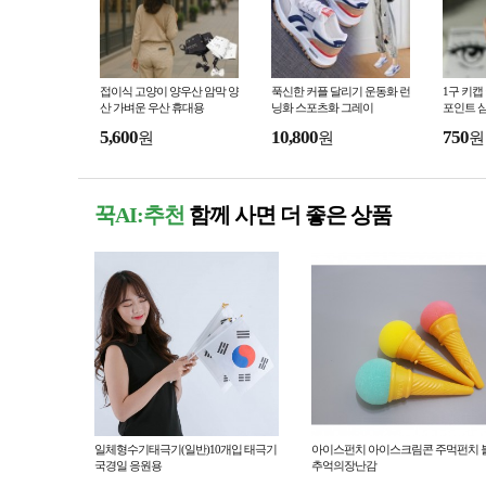
접이식 고양이 양우산 암막 양
푹신한 커플 달리기 운동화 런
1구 키캡
산 가벼운 우산 휴대용
닝화 스포츠화 그레이
포인트 
5,600
10,800
750
원
원
원
꾹AI:추천
함께 사면 더 좋은 상품
일체형수기태극기(일반)10개입 태극기
아이스펀치 아이스크림콘 주먹펀치 
국경일 응원용
추억의장난감