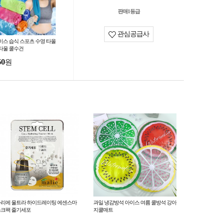
판매1등급
관심공급사
이스 습식 스포츠 수영 타올
타울 쿨수건
50
원
리에 울트라 하이드레이팅 에센스마
과일 냉감방석 아이스 여름 쿨방석 강아
크팩 줄기세포
지쿨매트