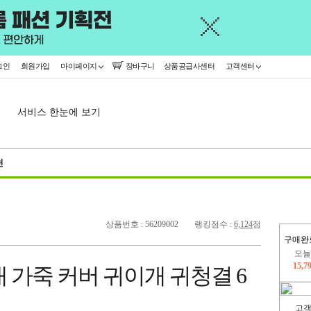
그인
회원가입
마이페이지
장바구니
상품공급사센터
고객센터
서비스 한눈에 보기
천
상품번호 : 56209002
랭킹점수 :
6,124
점
구매완
445,
 가죽 커버 귀이개 귀청결 6
오늘
15,7
고