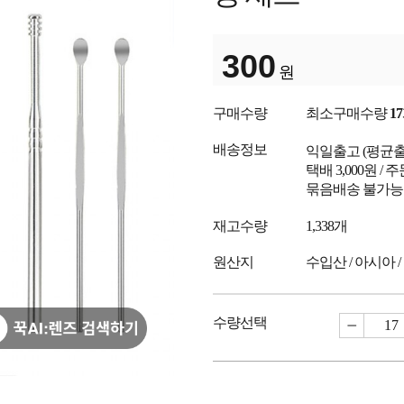
300
원
구매수량
최소구매수량
17
배송정보
익일출고
(평균
택배 3,000원 /
묶음배송 불가능
재고수량
1,338개
원산지
수입산 / 아시아 /
수량선택