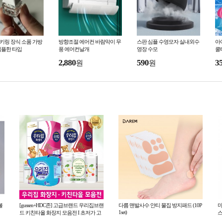
 키링 장식 소품 가방
방향조절 에어컨 바람막이 무
스판 심플 수영모자 실내외수
아
심플한 타입
풍 에어컨날개
영장 수모
쿨
2,880
590
3
원
원
볼
[gussen+HDC존] 고급브랜드 우리집브랜
다름 맨발사수 안티 물집 방지패드 (10P
마
1set)
드 키친타올 화장지 모음전 I 초저가 고
스
퀄리티