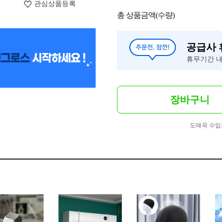
관심상품등록
총 상품금액(수량)
공급사
휴무기간 내
장바구니
도매꾹 수입