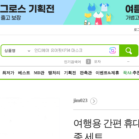
로
상품명
10
1
2
3
6
7
8
9
키링
파우치
모자
선풍기
가방
양말
짱구
텀블러
2
1
1
7
3
4
미니
인기검색어
23
5
말랑이
최저가
베스트
MD관
땡처리
기획전
판촉관
이벤트&제휴
꾹AI:
추
jim023
여행용 간편 휴대
종 세트