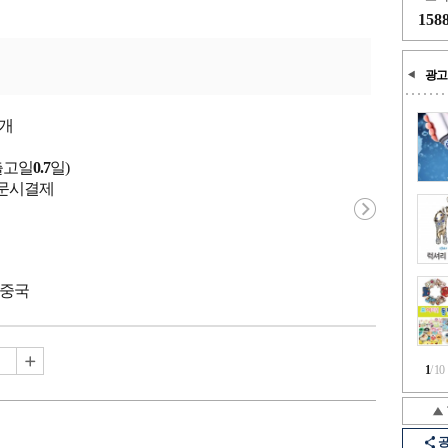
158
광고
개
출고일
0.7
일)
 주문시결제
 중국
1
/
10