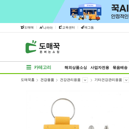
|
|
|
도매매
교육센터
에그돔
나까마
카테고리
해외상품소싱
사업자전용
묶음배송
도매꾹홈
건강용품
건강관리용품
기타건강관리용품