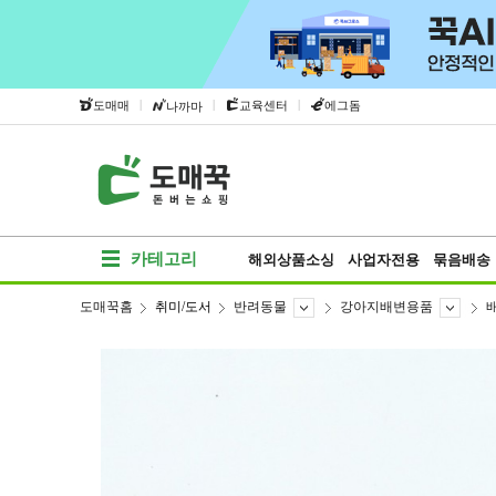
|
|
|
도매매
교육센터
에그돔
나까마
카테고리
해외상품소싱
사업자전용
묶음배송
도매꾹홈
취미/도서
반려동물
강아지배변용품