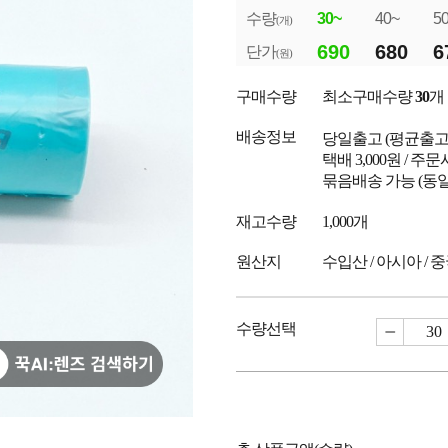
수량
30~
40~
5
(개)
690
680
6
단가
(원)
구매수량
최소구매수량
30
개
배송정보
당일출고
(평균출
택배 3,000원 / 주
묶음배송 가능 (동일
재고수량
1,000개
원산지
수입산 / 아시아 / 
수량선택