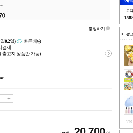
0~
고
70
158
흥정하기
광고
고일
0.2
일)
빠른배송
문시결제
 출고지 상품만 가능)
중국
1
/
10
20,700