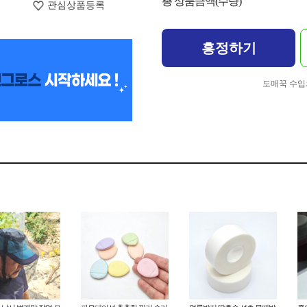
총 상품금액(수량)
관심상품등록
흥정하기
도매꾹 수입