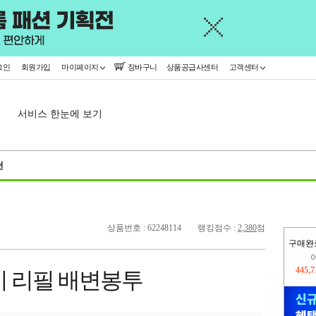
그인
회원가입
마이페이지
장바구니
상품공급사센터
고객센터
서비스 한눈에 보기
천
상품번호 : 62248114
랭킹점수 :
2,380
점
구매완
오늘
296,
지 리필 배변봉투
445,