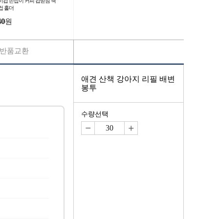
이컵 손잡이 커피 컵받침 책
컵 홀더
40
원
반품교환
애견 산책 강아지 리필 배변
봉투
수량선택