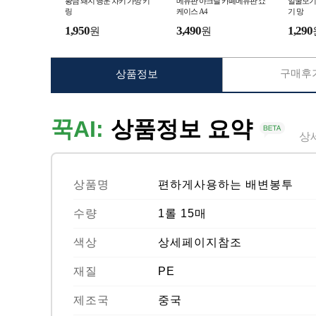
황금 돼지 행운 차키 가방 키
메뉴판 아크릴 카페메뉴판 쇼
얼굴모기 
링
케이스 A4
기 망
1,950
3,490
1,290
원
원
구매후기
상품정보
꾹AI:
상품정보 요약
상
상품명
편하게사용하는 배변봉투
수량
1롤 15매
색상
상세페이지참조
재질
PE
제조국
중국