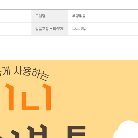
모델명
해당없음
10cm / 10g
상품포장 부피/무게