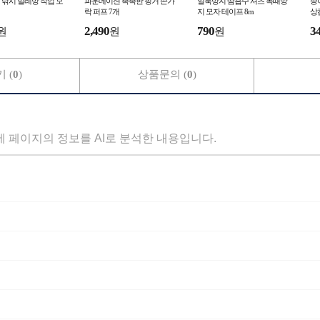
낚시 벌레망 작업 모
파운데이션 촉촉한 핑거 손가
얼룩방지 땀흡수 셔츠 목때방
종
락 퍼프 7개
지 모자 테이프 8m
상
2,490
790
3
원
원
원
 (
0
)
상품문의 (
0
)
세 페이지의 정보를 AI로 분석한 내용입니다.