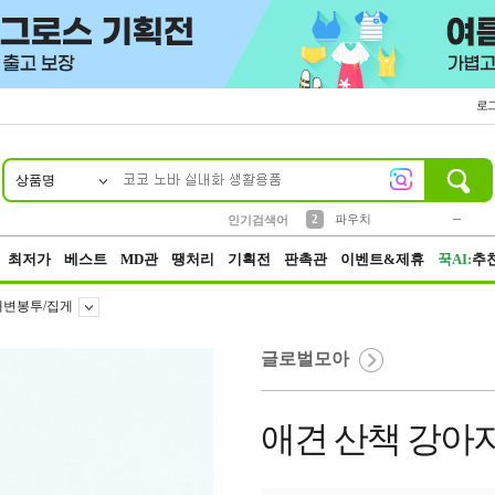
로
상품명
10
1
4
5
6
7
8
9
키링
미니
말랑이
선풍기
가방
양말
짱구
텀블러
23
2
1
1
7
3
2
파우치
인기검색어
3
모자
최저가
베스트
MD관
땡처리
기획전
판촉관
이벤트&제휴
꾹AI:
추
배변봉투/집게
글로벌모아
애견 산책 강아