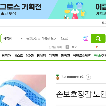
로
상품명
10
1
4
5
6
7
8
9
벨트
파우치
등산
실리콘
양말
여성패션
장갑
led
4
3
1
2
4
1
2
생수
인기검색어
1
3
케이스
1
최저가
베스트
MD관
땡처리
기획전
판촉관
이벤트&제휴
꾹AI:
추
kccommerce2
손보호장갑 노인