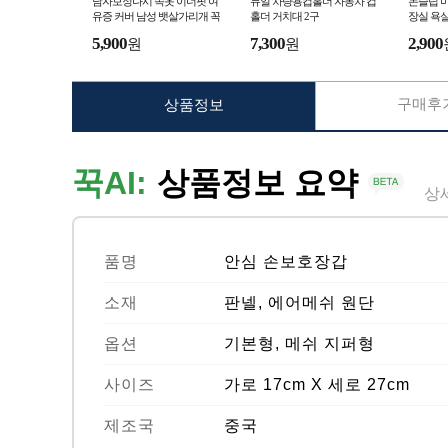
남자보정나시 속옷 이너핏 여
듀얼 차량용컵홀더 자동차 컵
논슬립 
유증 커버 남성 뱃살가리개 꼭
홀더 거치대 2구
장실 욕
지 가슴 압박복 가리기 티
지
5,900
7,300
2,900
원
원
구매후기
상품정보
꾹AI:
상품정보 요약
상
품명
안심 손보호장갑
소재
판넬, 에어메쉬 원단
옵션
기본형, 메쉬 지퍼형
사이즈
가로 17cm X 세로 27cm
제조국
중국