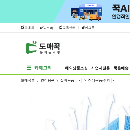
|
|
|
도매매
교육센터
에그돔
나까마
카테고리
해외상품소싱
사업자전용
묶음배송
도매꾹홈
건강용품
실버용품
장례용품/수의