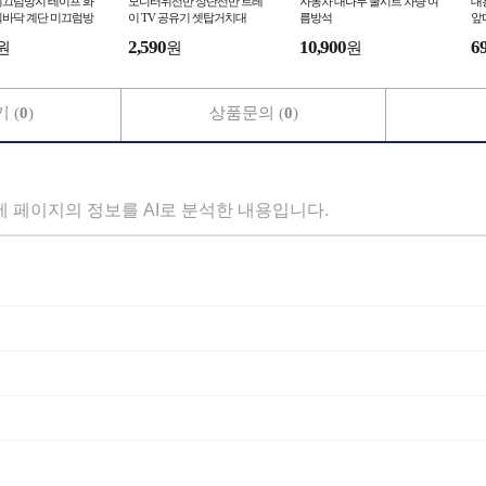
미끄럼방지 테이프 화
모니터위선반 상단선반 트레
자동차 대나무 쿨시트 차량 여
대
실바닥 계단 미끄럼방
이 TV 공유기 셋탑거치대
름방석
앞
2,590
10,900
6
원
원
원
 (
0
)
상품문의 (
0
)
세 페이지의 정보를 AI로 분석한 내용입니다.