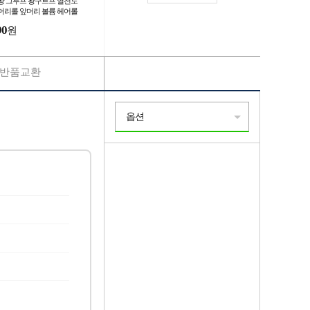
왕 그루프 왕구르프 열전도
머리롤 앞머리 볼륨 헤어롤
90
원
반품교환
옵션