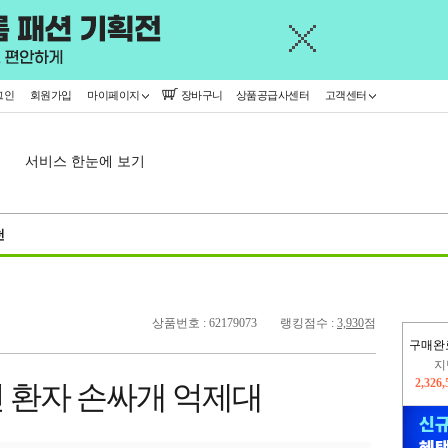
그인
회원가입
마이페이지
장바구니
상품공급사센터
고객센터
서비스 한눈에 보기
천
상품번호 : 62179073
랭킹점수 :
3,930
점
구매완
이
2,408
 환자 손싸개 억제대
지
2,326