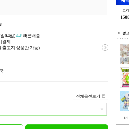
고
158
능
광고
고일
0.4
일)
빠른배송
문시결제
 출고지 상품만 가능)
중국
전체옵션보기
1
/
9