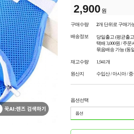
2,900
원
구매수량
2
개 단위로 구매가
배송정보
당일출고
(평균출
택배 3,000원 / 주
묶음배송 가능 (동일
재고수량
1,941개
원산지
수입산 / 아시아 / 
옵션선택
옵션