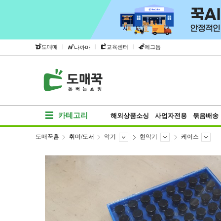
|
|
|
도매매
교육센터
에그돔
나까마
카테고리
해외상품소싱
사업자전용
묶음배송
도매꾹홈
취미/도서
악기
현악기
케이스