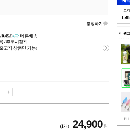
고
158
흥정하기
광고
일
0.4
일)
빠른배송
용 / 주문시결제
 출고지 상품만 가능)
시
1
/
11
24,900
(
1
개)
원