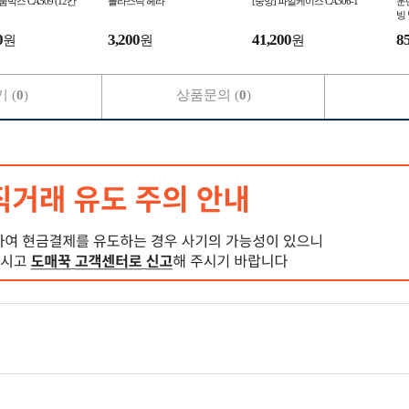
품박스 CA509 (12칸
플라스틱 헤라
[중앙] 파일케이스 CA306-1
운
빙 
0
3,200
41,200
8
원
원
원
 (
0
)
상품문의 (
0
)