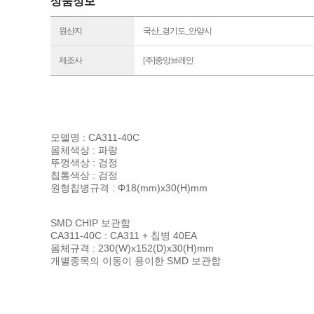
상품정보
원산지
국산_경기도_안양시
제조사
[주]중앙브레인
모델명 : CA311-40C
몸체색상 : 파랑
뚜껑색상 : 검정
칩통색상 : 검정
원형칩병규격 : Φ18(mm)x30(H)mm
SMD CHIP 보관함
CA311-40C : CA311 + 칩병 40EA
몸체규격 : 230(W)x152(D)x30(H)mm
개별종목의 이동이 용이한 SMD 보관함​