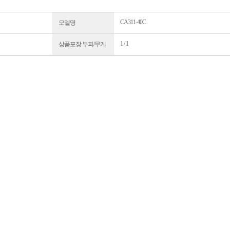
CA311-40C
모델명
1 / 1
상품포장 부피/무게