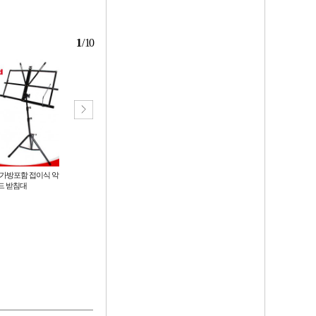
1
/
10
가방포함 접이식 악
모바흐 칼림바 카림바 17음계 미니
물넣는 세라믹 새소리 피리
드 받침대
마호가니 플레이트
10,900
980
원
원