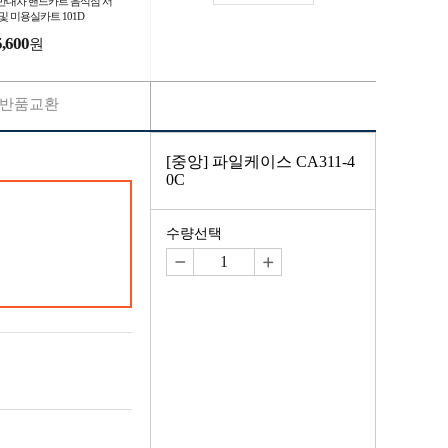
반대차 핸드카트 음식점 서
및 미용실카트 101D
5,600
원
반품교환
[중앙] 파일케이스 CA311-4
0C
수량선택