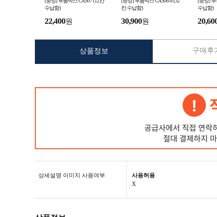
[중앙] 부품박스 CA507 (12칸
[중앙] 부품박스 CA508-8 (32
[중앙] 부
수납함)
칸 수납함)
수납함)
22,400
30,900
20,60
원
원
구매후기
상품정보
상세설명 이미지 사용여부
사용허용
X