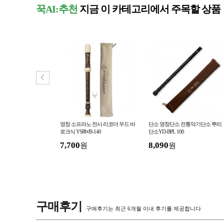
꾹AI:추천
지금 이 카테고리에서 주목할 상품
보 보면대 받침대
영창 소프라노 전사 리코더 우드 바
단소 영창단소 전통악기단소 뿌리
로크식 YSRWB-140
단소YD-BPL 100
7,700
8,090
원
원
원
구매후기
구매후기는 최근 6개월 이내 후기를 제공합니다