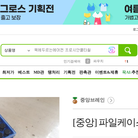
로
상품명
10
1
4
5
6
7
8
9
키링
선풍기
말랑이
키캡
텀블러
가방
양말
양산
1
1
5
2
2
2
파우치
인기검색어
1
3
모자
2
최저가
베스트
MD관
땡처리
기획전
판촉관
이벤트&제휴
꾹AI:
추
중앙브레인
[중앙] 파일케이스 