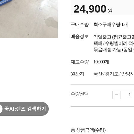
24,900
원
구매수량
최소구매수량
1
개
배송정보
익일출고
(평균출고
택배 / 수량별비례 적
묶음배송 가능 (동일
재고수량
10,000개
원산지
국산 / 경기도 / 안양
수량선택
총 상품금액(수량)