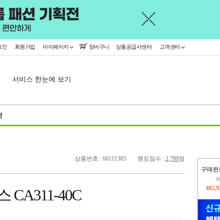
그인
회원가입
마이페이지
장바구니
상품공급사센터
고객센터
서비스 한눈에 보기
천
상품번호 : 60111385
랭킹점수 :
2,799
점
구매완
오늘
345,
CA311-40C
402,