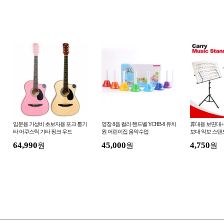
입문용 가성비 초보자용 포크 통기
영창 8음 컬러 핸드벨 YCHB-8 유치
휴대용 보면대+
타 어쿠스틱 기타 핑크 우드
원 어린이집 음악수업
보대 악보 스탠
64,990
45,000
4,750
원
원
원