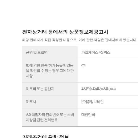
전자상거래 등에서의 상품정보제공고시
해당 판매자가 직접 작성한 내용으로, 이에 관한 책임은 판매자에게 있습니다
품명 및 모델명
파일케이스+칩박스
cps
법에 의한 인증·허가 등을 받았음
을 확인할 수 있는 경우 그에 대한
사항
230(W)x152(D)x30(H)mm
제조국 또는 원산지
제조사
[주]중앙브레인
A/S 책임자와 전화번호 또는 소비
대한민국
자상담 관련 전화번호
거래조건에 관한 정보