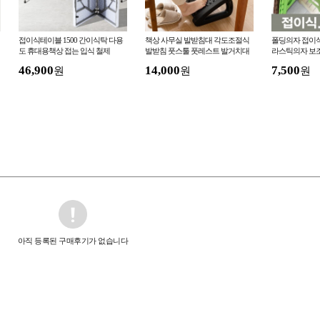
접이식테이블 1500 간이식탁 다용
책상 사무실 발받침대 각도조절식
폴딩의자 접이
도 휴대용책상 접는 입식 철제
발받침 풋스툴 풋레스트 발거치대
라스틱의자 보
46,900
14,000
7,500
원
원
원
아직 등록된 구매후기가 없습니다