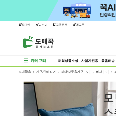
|
|
|
도매매
교육센터
에그돔
나까마
카테고리
해외상품소싱
사업자전용
묶음배송
도매꾹홈
가구/인테리어
서재/사무용가구
의자