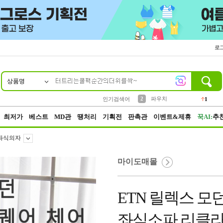
로
상품명
10
1
4
5
6
7
8
9
키링
선풍기
말랑이
키캡
텀블러
가방
양말
양산
1
1
5
2
2
2
파우치
인기검색어
1
3
모자
2
최저가
베스트
MD관
땡처리
기획전
판촉관
이벤트&제휴
꾹AI:
추
좌식의자
마이도매몰
ETN 릴렉스 모
좌식소파 리클라