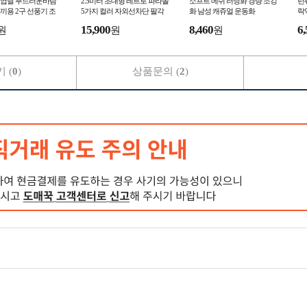
 9엽날 부드러운바람
2.5미터 초대형 레트로 파라솔
소프트 메쉬 러닝화 경량 조깅
런
끼용 2구 선풍기 조
5가지 컬러 자외선차단 팔각
화 남성 캐쥬얼 운동화
락
기 냉풍조끼 얼음조끼
비치 정원 테라스 펜션 편의점
근
15,900
8,460
6,
원
원
원
커피숍 카페 파
동
 (
0
)
상품문의 (
2
)