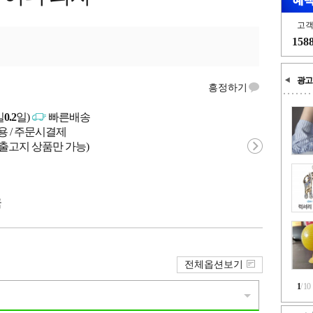
고
158
광고
흥정하기
일
0.2
일)
빠른배송
용 / 주문시결제
 출고지 상품만 가능)
국
전체옵션보기
1
/
10