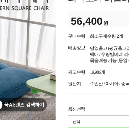
56,400
원
구매수량
최소구매수량
2
개
배송정보
당일출고
(평균출고
택배 / 수량별비례 적
묶음배송 가능 (동일
재고수량
19,986개
원산지
수입산 / 아시아 / 중
옵션선택
선택