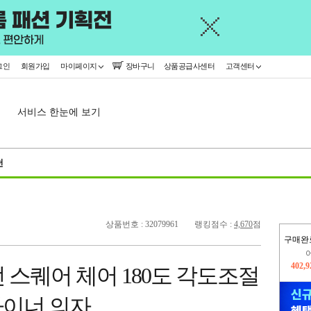
그인
회원가입
마이페이지
장바구니
상품공급사센터
고객센터
서비스 한눈에 보기
천
상품번호 : 32079961
랭킹점수 :
4,670
점
구매완
402,
오늘
268,
던 스퀘어 체어 180도 각도조절
이너 의자