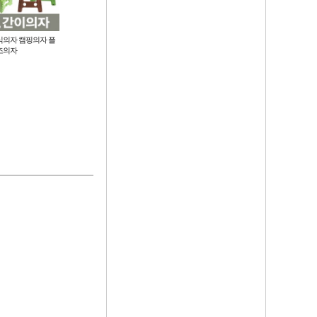
식의자 캠핑의자 플
높이조절 접이식 좌식책상 넓은 테
편안하고 안락한 라운지 무중력의
조의자
이블(70x48cm) 2종
자 리클라이너 컵홀더 포함 낮잠 침
대 휴게일 폴딩 접이식 안락 의자
17,100
42,900
원
원