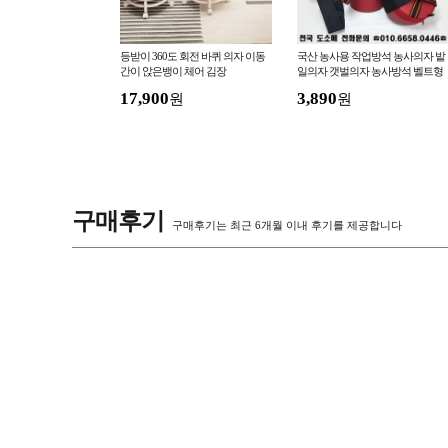
보조 간이 등받이 사무
등받이 360도 회전 바퀴 의자 이동
국산 농사용 작업방석 농사의자 밭
페 화장대 모던 인테리
간이 앉은뱅이 체어 김장
일의자 갯벌의자 농사방석 벨트형
작업의자
17,900
3,890
원
원
원
구매후기
구매후기는 최근 6개월 이내 후기를 제공합니다