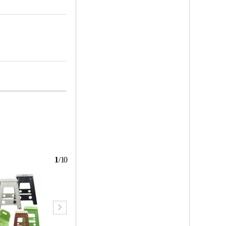
1
/
10