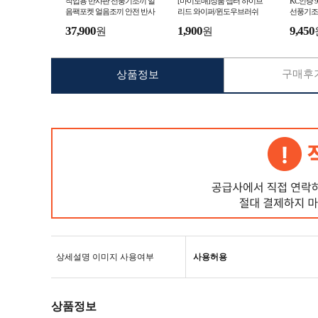
작업용 반사판 선풍기조끼 얼
[마이도매]정품 셉터 하이브
KC인증
음팩포켓 얼음조끼 안전 반사
리드 와이퍼/윈도우브러쉬
선풍기조
판 여름 작업 냉풍 조끼 공장
끼 선풍
37,900
1,900
9,450
원
원
야외작업 현장 작업
구매후기
상품정보
상세설명 이미지 사용여부
사용허용
상품정보