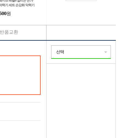
웨이브 레벨6 실리콘 손가
악력기 세트 손강화 악력기
력기 강화 스트레칭 재활운
500
원
반품교환
선택