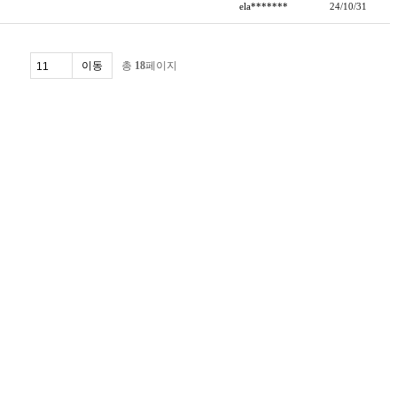
ela*******
24/10/31
총
18
페이지