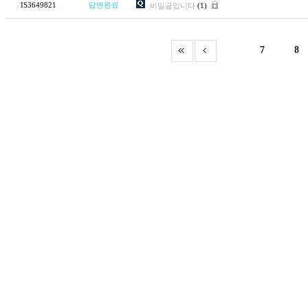
IS3649821
답변완료
비밀글입니다
(1)
7
8