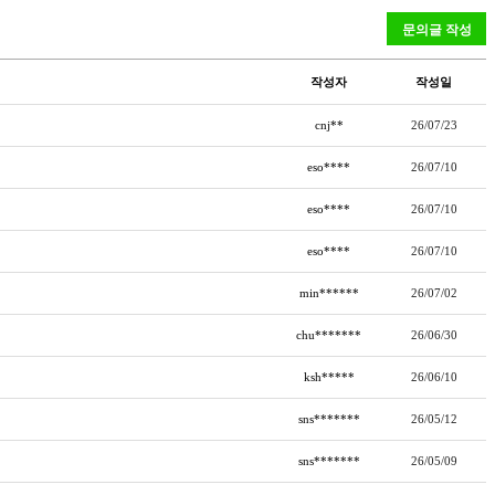
작성자
작성일
cnj**
26/07/23
eso****
26/07/10
eso****
26/07/10
eso****
26/07/10
min******
26/07/02
chu*******
26/06/30
ksh*****
26/06/10
sns*******
26/05/12
sns*******
26/05/09