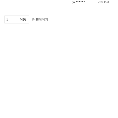
gol******
26/04/28
총
18
페이지