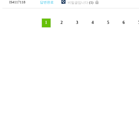
IS4117118
답변완료
비밀글입니다
(1)
1
2
3
4
5
6