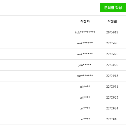
작성자
작성일
kok*********
26/04/19
wek******
22/05/26
wek******
22/05/25
jon*****
22/04/20
sns*******
22/04/13
cel****
22/03/31
cel****
22/03/25
cel****
22/03/24
cel****
22/03/16