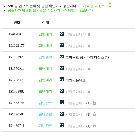
모바일 앱으로 문의 및 답변 확인이 가능합니다
도매꾹 앱 다운로드
공급사가 답변한 문의글은 수정하거나 삭제할 수 없습니다.
번호
상태
IS4120812
답변대기
비밀글입니다
IS1922177
답변대기
비밀글입니다
IS1802921
답변완료
그따구로 장사하지 마십쇼
(1)
IS1776911
답변대기
비밀글입니다
IS1758471
답변대기
적게왔는데요.
IS1751882
답변대기
비밀글입니다
IS1668149
답변완료
비밀글입니다
(1)
IS1490582
답변완료
비밀글입니다
(1)
IS1489718
답변완료
비밀글입니다
(1)