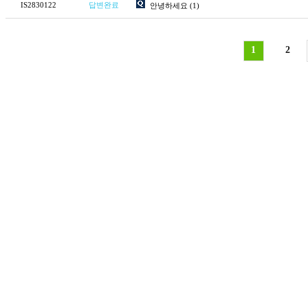
IS2830122
답변완료
안녕하세요
(1)
1
2