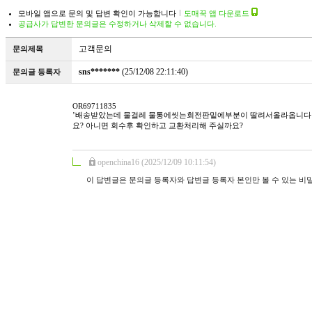
모바일 앱으로 문의 및 답변 확인이 가능합니다
도매꾹 앱 다운로드
공급사가 답변한 문의글은 수정하거나 삭제할 수 없습니다.
고객문의
문의제목
sns*******
(25/12/08 22:11:40)
문의글 등록자
OR69711835
’배송받았는데 물걸레 물통에씻는회전판밑에부분이 딸려서올라옵니다 
요? 아니면 회수후 확인하고 교환처리해 주실까요?
openchina16 (2025/12/09 10:11:54)
이 답변글은 문의글 등록자와 답변글 등록자 본인만 볼 수 있는 비