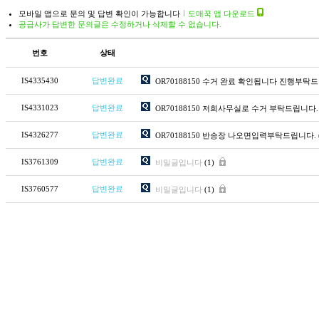
모바일 앱으로 문의 및 답변 확인이 가능합니다
도매꾹 앱 다운로드
공급사가 답변한 문의글은 수정하거나 삭제할 수 없습니다.
번호
상태
IS4335430
답변완료
OR70188150 수거 완료 확인됩니다 진행부탁
IS4331023
답변완료
OR70188150 저희사무실로 수거 부탁드립니다.
IS4326277
답변완료
OR70188150 반송장 나오면입력부탁드립니다.
IS3761309
답변완료
비밀글입니다
(1)
IS3760577
답변완료
비밀글입니다
(1)