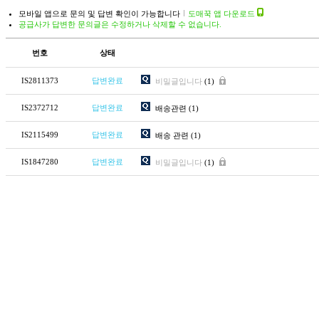
모바일 앱으로 문의 및 답변 확인이 가능합니다
도매꾹 앱 다운로드
공급사가 답변한 문의글은 수정하거나 삭제할 수 없습니다.
번호
상태
IS2811373
답변완료
비밀글입니다
(1)
IS2372712
답변완료
배송관련
(1)
IS2115499
답변완료
배송 관련
(1)
IS1847280
답변완료
비밀글입니다
(1)