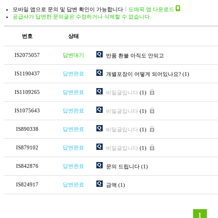
모바일 앱으로 문의 및 답변 확인이 가능합니다
도매꾹 앱 다운로드
공급사가 답변한 문의글은 수정하거나 삭제할 수 없습니다.
번호
상태
IS2075057
답변대기
반품 환불 아직도 안되고
IS1190437
답변완료
개별포장이 어떻게 되어있나요?
(1)
IS1109265
답변완료
비밀글입니다
(1)
IS1075643
답변완료
비밀글입니다
(1)
IS890338
답변완료
비밀글입니다
(1)
IS879102
답변완료
비밀글입니다
(1)
IS842876
답변완료
문의 드립니다
(1)
IS824917
답변완료
금액
(1)
1