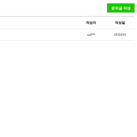
작성자
작성일
ozl**
26/04/01