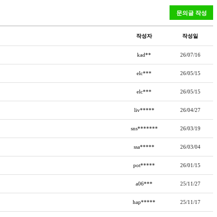
작성자
작성일
kad**
26/07/16
elc***
26/05/15
elc***
26/05/15
liv*****
26/04/27
sns*******
26/03/19
ssa*****
26/03/04
pot*****
26/01/15
a06***
25/11/27
hap*****
25/11/17