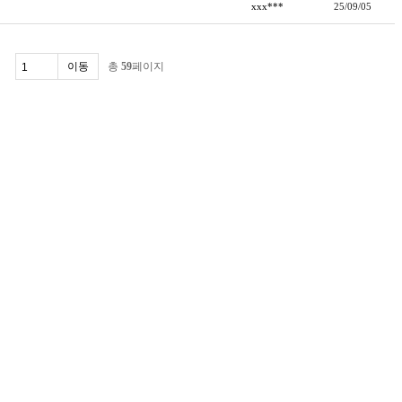
xxx***
25/09/05
총
59
페이지