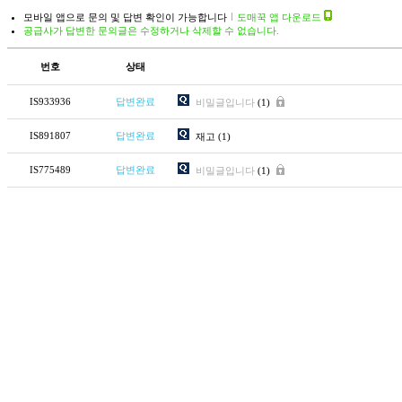
모바일 앱으로 문의 및 답변 확인이 가능합니다
도매꾹 앱 다운로드
공급사가 답변한 문의글은 수정하거나 삭제할 수 없습니다.
번호
상태
IS933936
답변완료
비밀글입니다
(1)
IS891807
답변완료
재고
(1)
IS775489
답변완료
비밀글입니다
(1)