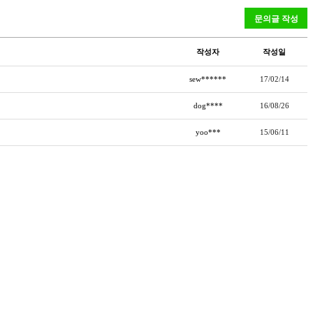
작성자
작성일
sew******
17/02/14
dog****
16/08/26
yoo***
15/06/11