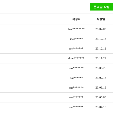
작성자
작성일
hae********
25/07/03
map*****
23/12/18
sse*******
23/12/11
dum*******
23/11/22
sns*******
23/08/25
pol******
23/07/18
sns*******
23/06/16
sse*******
23/05/03
sse*******
23/04/18