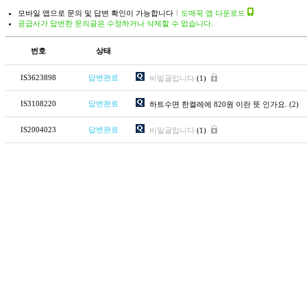
모바일 앱으로 문의 및 답변 확인이 가능합니다
도매꾹 앱 다운로드
공급사가 답변한 문의글은 수정하거나 삭제할 수 없습니다.
번호
상태
IS3623898
답변완료
비밀글입니다
(1)
IS3108220
답변완료
하트수면 한켤레에 820원 이란 뜻 인가요.
(2)
IS2004023
답변완료
비밀글입니다
(1)