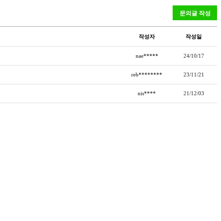
작성자
작성일
nae*****
24/10/17
reb********
23/11/21
nis****
21/12/03