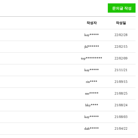
작성자
작성일
kay*****
22/02/28
jkl******
22/02/15
top*********
22/02/09
kay*****
21/11/21
rin****
21/09/15
sso*****
21/08/25
hky****
21/08/24
kay*****
21/08/03
dah*****
21/04/22