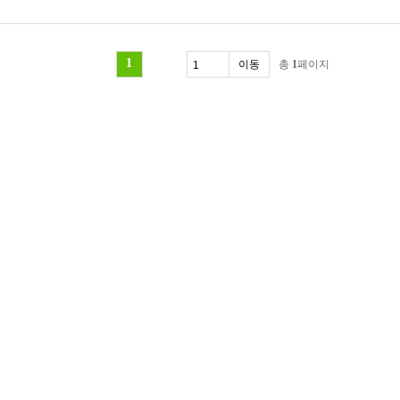
1
총
1
페이지