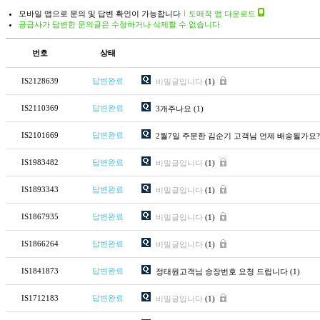
모바일 앱으로 문의 및 답변 확인이 가능합니다
도매꾹 앱 다운로드
공급사가 답변한 문의글은 수정하거나 삭제할 수 없습니다.
번호
상태
IS2128639
답변완료
비밀글입니다
(1)
IS2110369
답변완료
3개주나요
(1)
IS2101669
답변완료
2월7일 주문한 김순기 고객님 언제 배송될가요?
IS1983482
답변완료
비밀글입니다
(1)
IS1893343
답변완료
비밀글입니다
(1)
IS1867935
답변완료
비밀글입니다
(1)
IS1866264
답변완료
비밀글입니다
(1)
IS1841873
답변완료
정태원고객님 송장번호 요청 드립니다
(1)
IS1712183
답변완료
비밀글입니다
(1)