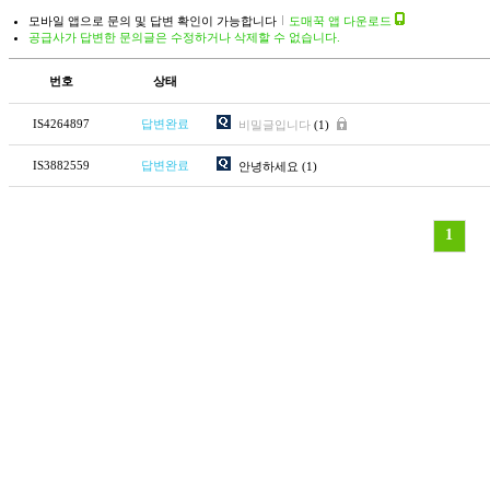
모바일 앱으로 문의 및 답변 확인이 가능합니다
도매꾹 앱 다운로드
공급사가 답변한 문의글은 수정하거나 삭제할 수 없습니다.
번호
상태
IS4264897
답변완료
비밀글입니다
(1)
IS3882559
답변완료
안녕하세요
(1)
1