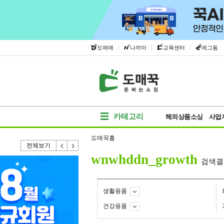
|
|
|
도매매
나까마
교육센터
에그돔
카테고리
해외상품소싱
사업
도매꾹홈
전체보기
wnwhddn_growth
검색결
생활용품
건강용품