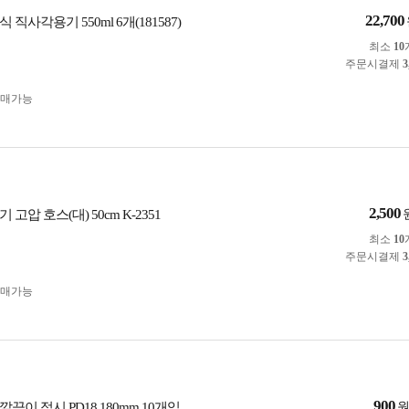
22,700
직사각용기 550ml 6개(181587)
최소
10
주문시결제
3
구매가능
2,500
고압 호스(대) 50cm K-2351
최소
10
주문시결제
3
구매가능
900
끔이 접시 PD18 180mm 10개입