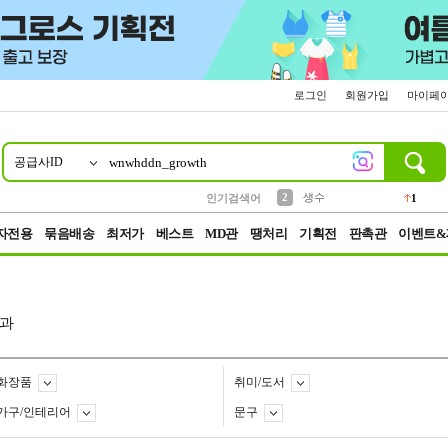
로그인
회원가입
마이페
공급사ID
10
1
4
5
6
7
8
9
벨트
파우치
등산
실리콘
양말
여성패션
장갑
led
4
3
1
2
4
1
2
생수
인기검색어
1
3
케이스
1
자전용
묶음배송
최저가
베스트
MD관
땡처리
기획전
판촉관
이벤트&
과
화장품
취미/도서
가구/인테리어
문구