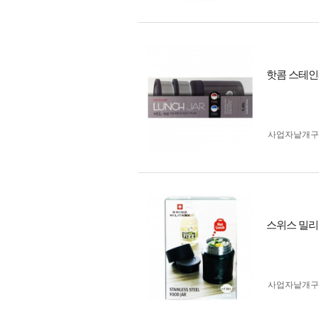
핫콤 스테인레
사업자 낱개
스위스 밀리터
사업자 낱개