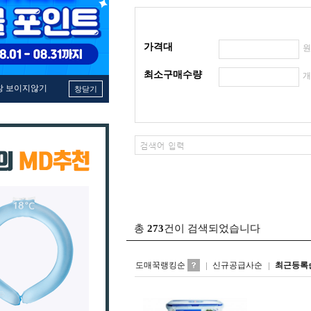
가격대
최소구매수량
창 보이지않기
창닫기
총
273
건이 검색되었습니다
도매꾹랭킹순
신규공급사순
최근등록