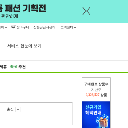
이지
장바구니
상품공급사센터
고객센터
서비스 한눈에 보기
제휴
꾹AI:
추천
구매완료 상품수
이번주
2,395,336
상품
지난주
2,326,527
상품
출산