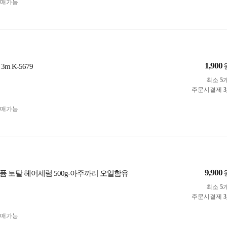
구매가능
1,900
m K-5679
최소
5
주문시결제
3
구매가능
9,900
퓸 토탈 헤어세럼 500g-아주까리 오일함유
최소
5
주문시결제
3
구매가능