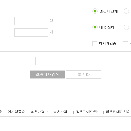
원산지 전체
원 ~
원
배송 전체
개 ~
개
최저가인증
리스트형
갤러리형
순
인기상품순
낮은가격순
높은가격순
적은판매단위순
많은판매단위순