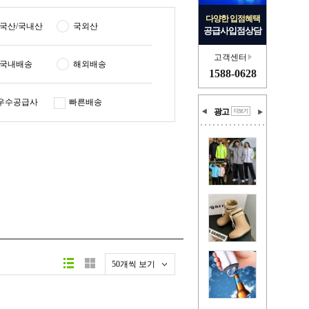
다양한 입점혜택
국산/국내산
국외산
공급사입점상담
고객센터
국내배송
해외배송
1588-0628
우수공급사
빠른배송
광고
50개씩 보기