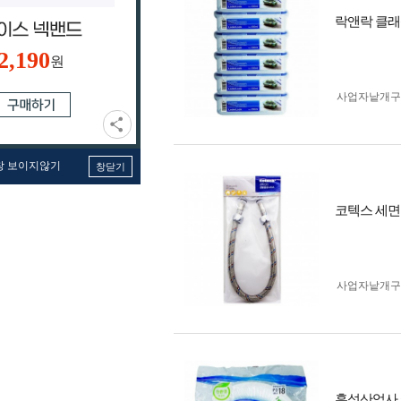
락앤락 클래식 
2,190
원
사업자 낱개
창 보이지않기
창닫기
코텍스 세면기 
사업자 낱개
훈성산업사 깔