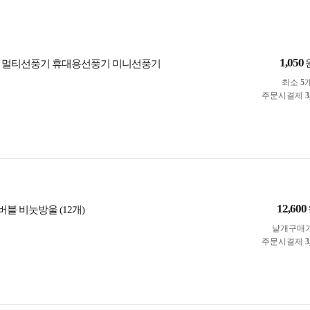
1,050
 멀티선풍기 휴대용선풍기 미니선풍기
최소
5
주문시결제
3
12,600
블 비눗방울 (12개)
낱개구매
주문시결제
3