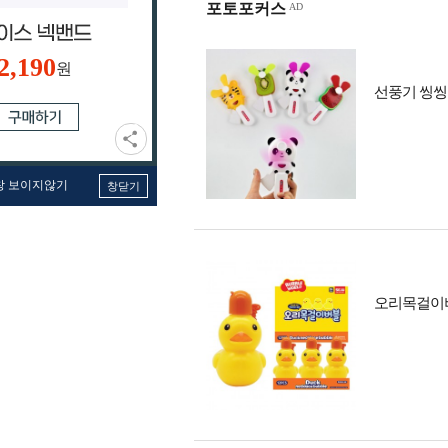
포토포커스
2,190
원
선풍기 씽씽
창 보이지않기
창닫기
오리목걸이버