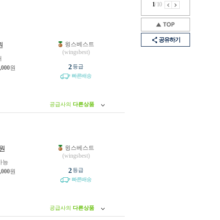
1
/
10
공유하기
윙스베스트
원
(wingsbest)
개
2
등급
,000
원
빠른배송
공급사의
다른상품
윙스베스트
원
(wingsbest)
가능
2
등급
,000
원
빠른배송
공급사의
다른상품