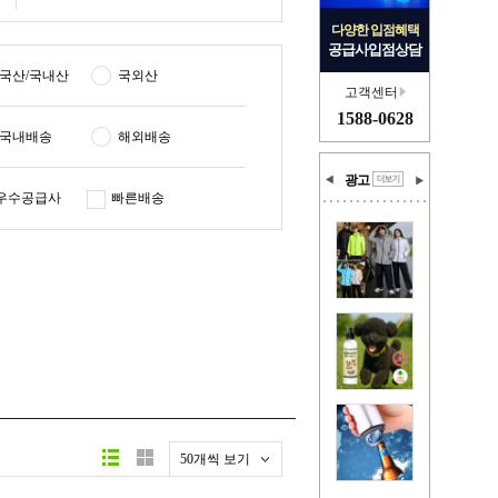
다양한 입점혜택
공급사입점상담
국산/국내산
국외산
고객센터
1588-0628
국내배송
해외배송
광고
우수공급사
빠른배송
50개씩 보기