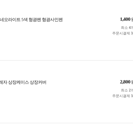
1,400
네오라이트 5색 형광펜 형광사인펜
최소
4
주문시결제
3
2,800
f 지레자 상장케이스 상장커버
최소
2
주문시결제
3