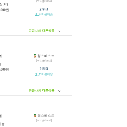
(wingsbest)
소
3
개
2
등급
,000
원
빠른배송
공급사의
다른상품
윙스베스트
원
(wingsbest)
개
2
등급
,000
원
빠른배송
공급사의
다른상품
윙스베스트
원
(wingsbest)
가능