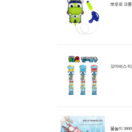
뽀로로 크롱
꼬마버스 타
물놀이 30