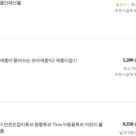
용품단체선물
옵션가
최
주문시결제
3
1,200
00색종이 뜯어쓰는 모아색종이2 색종이접기
최소
5
주문시결제
3
9,350
카3 안전손잡이튜브 원형튜브 75cm 아동용튜브 어린이 물
용품
낱개구매