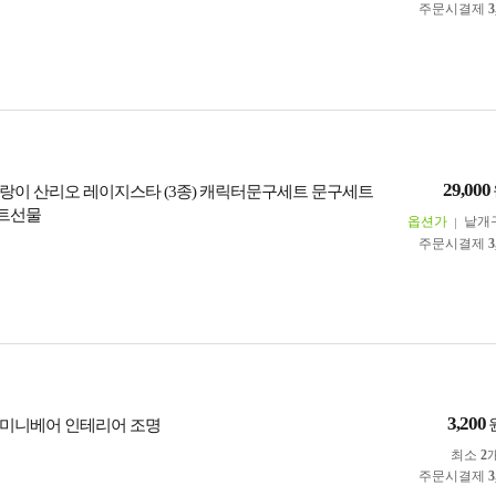
주문시결제
3
29,000
랑이 산리오 레이지스타 (3종) 캐릭터문구세트 문구세트
세트선물
옵션가
낱개
주문시결제
3
3,200
미니베어 인테리어 조명
최소
2
주문시결제
3