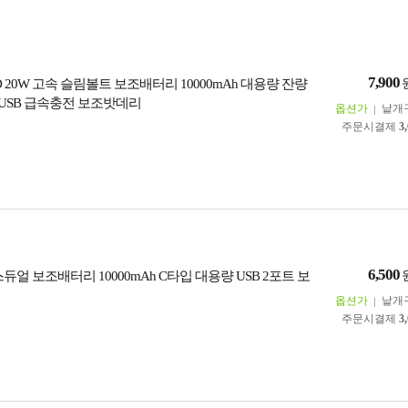
7,900
 20W 고속 슬림볼트 보조배터리 10000mAh 대용량 잔량
 USB 급속충전 보조밧데리
옵션가
낱개
주문시결제
3
6,500
스듀얼 보조배터리 10000mAh C타입 대용량 USB 2포트 보
옵션가
낱개
주문시결제
3