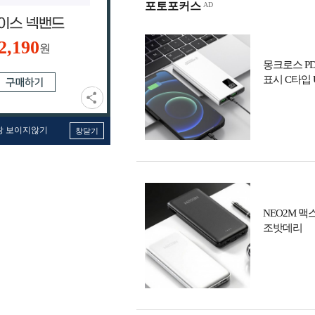
포토포커스
2,190
원
몽크로스 PD
표시 C타입
창 보이지않기
창닫기
NEO2M 맥
조밧데리