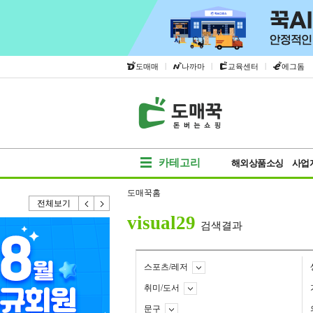
|
|
|
도매매
나까마
교육센터
에그돔
카테고리
해외상품소싱
사업
도매꾹홈
전체보기
visual29
검색결과
스포츠/레저
취미/도서
문구