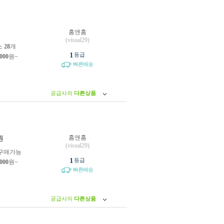
홈앤홈
원
(visual29)
소
28
개
1
등급
,000
원~
빠른배송
공급사의
다른상품
홈앤홈
원
(visual29)
구매가능
1
등급
,000
원~
빠른배송
공급사의
다른상품