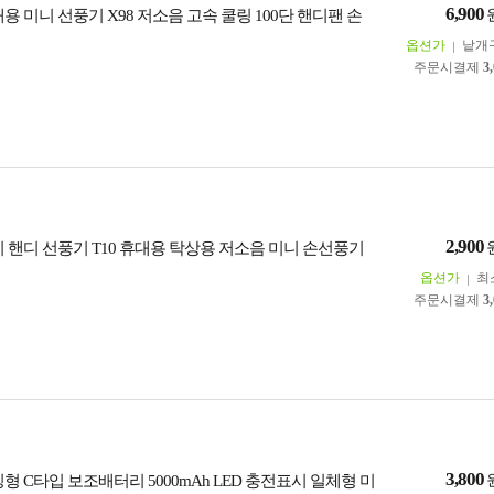
6,900
대용 미니 선풍기 X98 저소음 고속 쿨링 100단 핸디팬 손
옵션가
낱개
주문시결제
3
2,900
니 핸디 선풍기 T10 휴대용 탁상용 저소음 미니 손선풍기
옵션가
최
주문시결제
3
3,800
킹형 C타입 보조배터리 5000mAh LED 충전표시 일체형 미