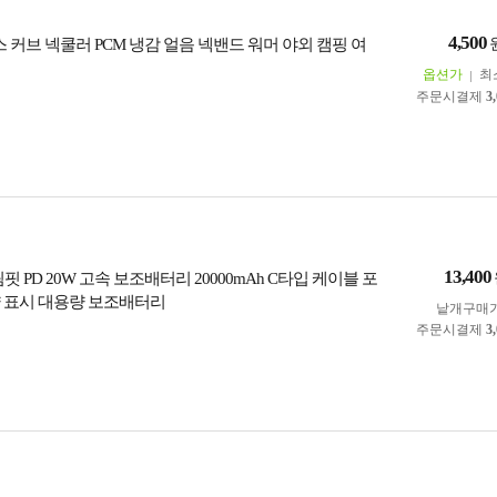
4,500
 커브 넥쿨러 PCM 냉감 얼음 넥밴드 워머 야외 캠핑 여
옵션가
최
주문시결제
3
13,400
림핏 PD 20W 고속 보조배터리 20000mAh C타입 케이블 포
잔량 표시 대용량 보조배터리
낱개구매
주문시결제
3