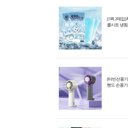
[1팩 2매
쿨시트 냉찜
[터빈선풍기 
핸드 손풍기