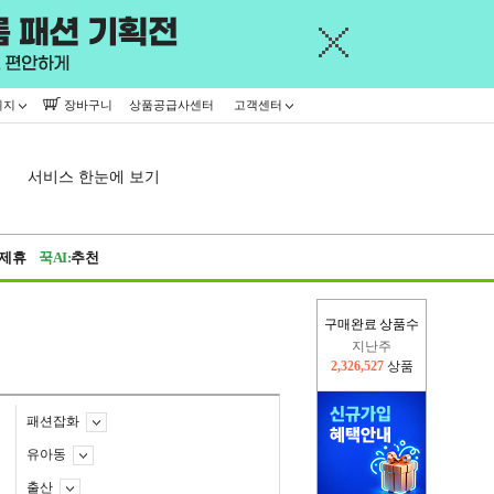
이지
장바구니
상품공급사센터
고객센터
서비스 한눈에 보기
제휴
꾹AI:
추천
구매완료 상품수
이번주
2,227,126
상품
지난주
2,326,527
상품
패션잡화
유아동
출산