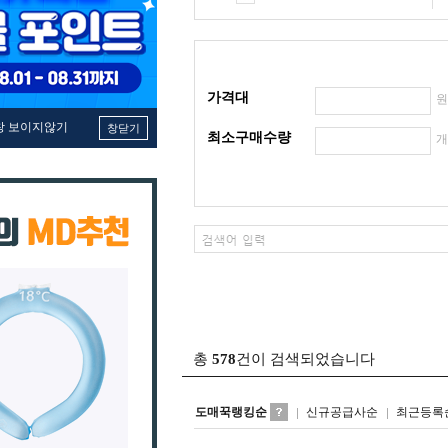
가격대
창 보이지않기
창닫기
최소구매수량
총
578
건이 검색되었습니다
도매꾹랭킹순
신규공급사순
최근등록