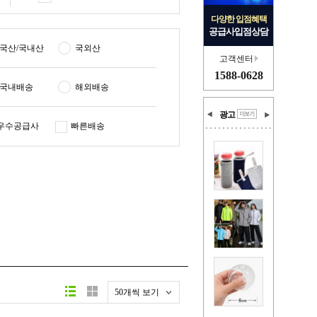
다양한 입점혜택
공급사입점상담
국산/국내산
국외산
고객센터
1588-0628
국내배송
해외배송
광고
우수공급사
빠른배송
50개씩 보기