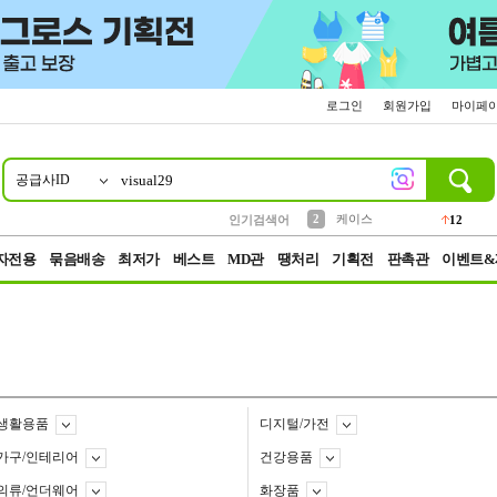
로그인
회원가입
마이페
공급사ID
10
1
4
5
6
7
8
9
파우치
등산
벨트
실리콘
양말
모자
양산
여성패션
152
395
555
12
1
1
5
3
2
케이스
인기검색어
12
3
생수
454
자전용
묶음배송
최저가
베스트
MD관
땡처리
기획전
판촉관
이벤트&
생활용품
디지털/가전
가구/인테리어
건강용품
의류/언더웨어
화장품