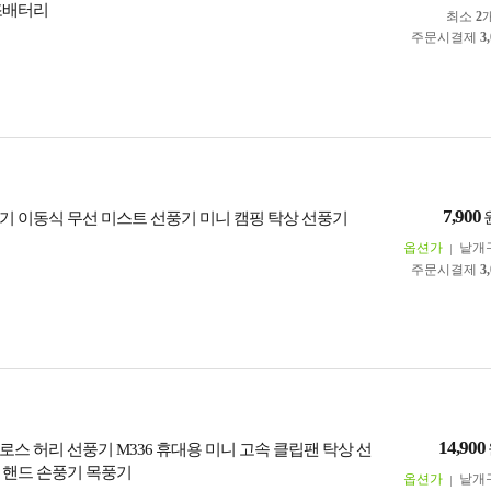
조배터리
최소
2
주문시결제
3
7,900
기 이동식 무선 미스트 선풍기 미니 캠핑 탁상 선풍기
옵션가
낱개
주문시결제
3
14,900
로스 허리 선풍기 M336 휴대용 미니 고속 클립팬 탁상 선
 핸드 손풍기 목풍기
옵션가
낱개