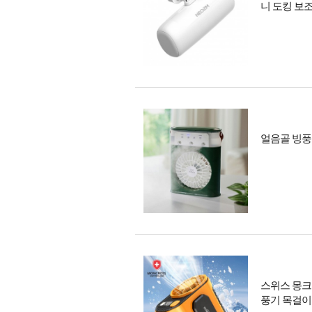
니 도킹 보
얼음골 빙풍
스위스 몽크
풍기 목걸이