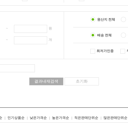
원산지 전체
원 ~
원
배송 전체
개 ~
개
최저가인증
리스트형
갤러리형
순
인기상품순
낮은가격순
높은가격순
적은판매단위순
많은판매단위순