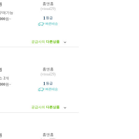
홈앤홈
원
(visual29)
구매가능
1
등급
,000
원~
빠른배송
공급사의
다른상품
홈앤홈
원
(visual29)
소
2
개
1
등급
,000
원~
빠른배송
공급사의
다른상품
홈앤홈
원