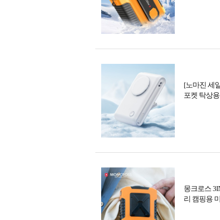
[노마진 세
포켓 탁상용 
몽크로스 3I
리 캠핑용 