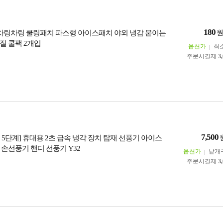
180
입]차링차링 쿨링패치 파스형 아이스패치 야외 냉감 붙이는
질 쿨팩 2개입
옵션가
최
주문시결제
3
7,500
5단계] 휴대용 2초 급속 냉각 장치 탑재 선풍기 아이스
 손선풍기 핸디 선풍기 Y32
옵션가
낱개
주문시결제
3