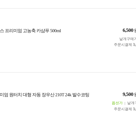
6,500
 프리미엄 고농축 카샴푸 500ml
낱개구매
주문시결제
3
9,500
엄 원터치 대형 자동 장우산 210T 24k 발수코팅
옵션가
낱개
주문시결제
3