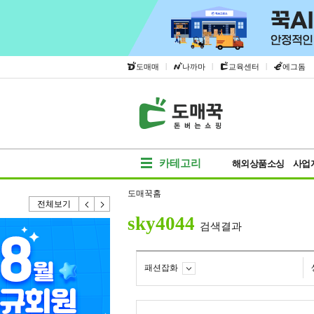
|
|
|
도매매
나까마
교육센터
에그돔
카테고리
해외상품소싱
사업
도매꾹홈
전체보기
sky4044
검색결과
패션잡화