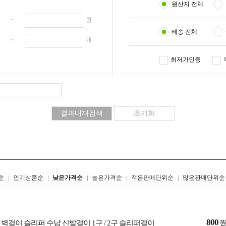
원산지 전체
원 ~
원
배송 전체
개 ~
개
최저가인증
리스트형
갤러리형
순
인기상품순
낮은가격순
높은가격순
적은판매단위순
많은판매단위순
800
벽걸이 슬리퍼 수납 신발걸이 1구 / 2구 슬리퍼걸이