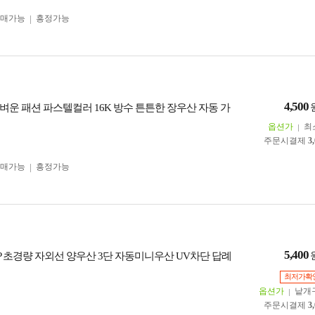
구매가능
흥정가능
4,500
벼운 패션 파스텔컬러 16K 방수 튼튼한 장우산 자동 가
옵션가
최
주문시결제
3
구매가능
흥정가능
5,400
P 초경량 자외선 양우산 3단 자동미니우산 UV차단 답례
최저가확
옵션가
낱개
주문시결제
3