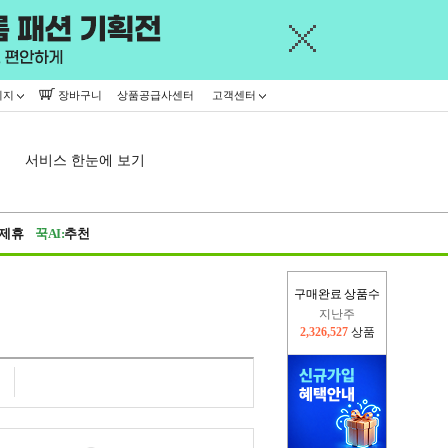
이지
장바구니
상품공급사센터
고객센터
서비스 한눈에 보기
제휴
꾹AI:
추천
지난주
구매완료 상품수
2,326,527
상품
이번주
2,227,263
상품