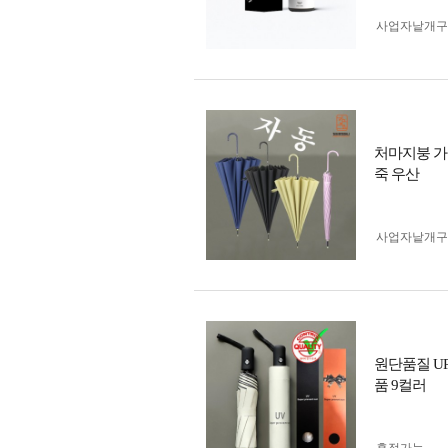
사업자 낱개
처마지붕 가
죽 우산
사업자 낱개
원단품질 U
품 9컬러