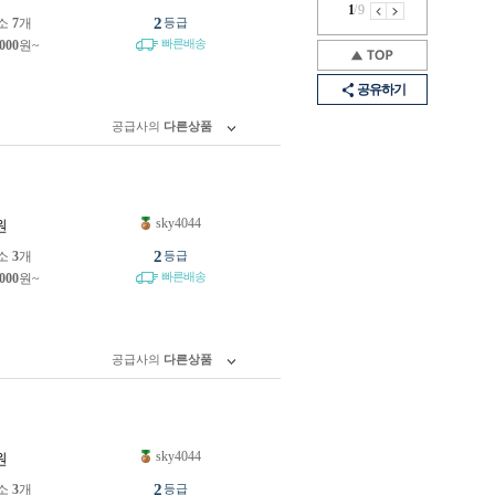
1
/
9
2
소
7
개
등급
빠른배송
,000
원~
공유하기
공급사의
다른상품
sky4044
원
2
소
3
개
등급
빠른배송
,000
원~
공급사의
다른상품
sky4044
원
2
소
3
개
등급