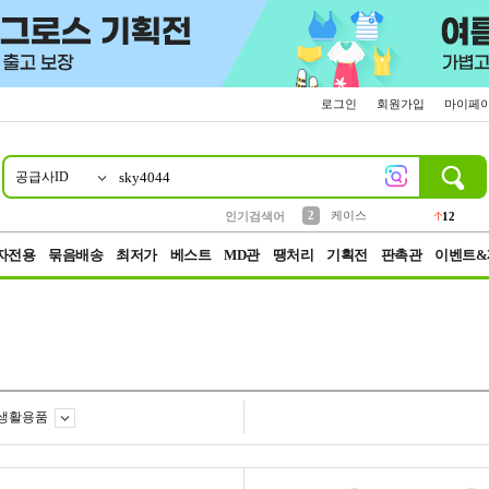
로그인
회원가입
마이페
공급사ID
10
1
4
5
6
7
8
9
파우치
등산
벨트
실리콘
양말
모자
양산
여성패션
152
395
555
12
1
1
5
3
2
케이스
인기검색어
12
3
생수
454
자전용
묶음배송
최저가
베스트
MD관
땡처리
기획전
판촉관
이벤트&
생활용품