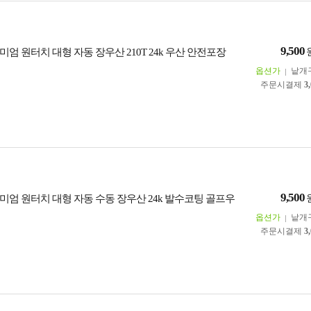
9,500
엄 원터치 대형 자동 장우산 210T 24k 우산 안전포장
옵션가
낱개
주문시결제
3
9,500
미엄 원터치 대형 자동 수동 장우산 24k 발수코팅 골프우
옵션가
낱개
주문시결제
3