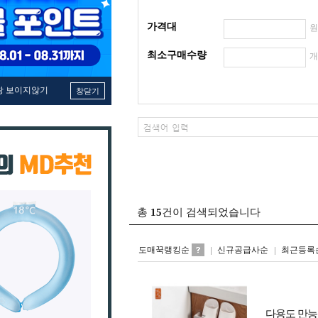
가격대
최소구매수량
창 보이지않기
창닫기
총
15
건이 검색되었습니다
도매꾹랭킹순
신규공급사순
최근등록
다용도 만능 