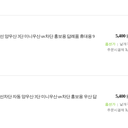
5,400
선 양우산 3단 미니우산 uv차단 홍보용 답례품 휴대용 9
옵션가
낱개
주문시결제
3
5,400
선차단 자동 양우산 3단 미니우산 uv차단 홍보용 우산 답
옵션가
낱개
주문시결제
3