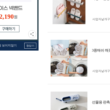
2,190
원
사업자 낱개
창 보이지않기
창닫기
3중매쉬 깨
사업자 낱개
선물용 판촉용