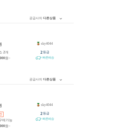
공급사의
다른상품
sky4044
원
2
소
2
개
등급
빠른배송
,000
원~
공급사의
다른상품
sky4044
원
2
등급
인
빠른배송
구매가능
,000
원~