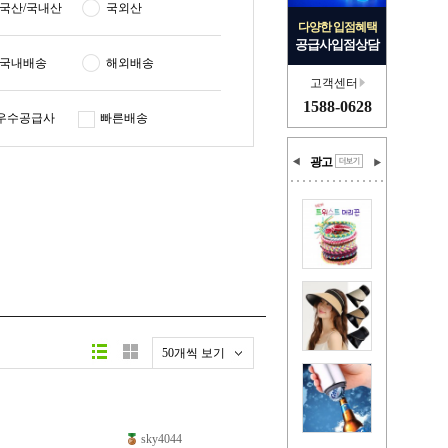
국산/국내산
국외산
다양한 입점혜택
공급사입점상담
국내배송
해외배송
고객센터
1588-0628
우수공급사
빠른배송
광고
50개씩 보기
sky4044
원