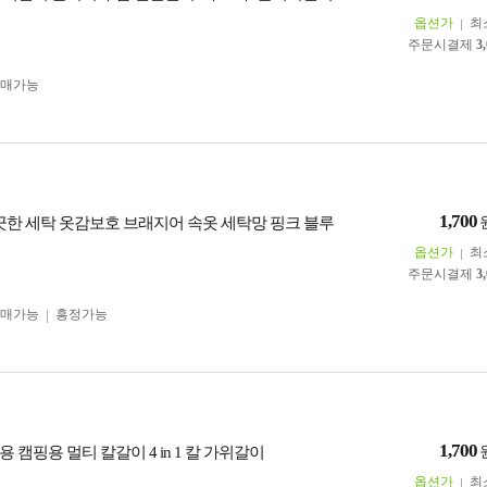
옵션가
최
주문시결제
3
구매가능
1,700
끗한 세탁 옷감보호 브래지어 속옷 세탁망 핑크 블루
옵션가
최
주문시결제
3
구매가능
흥정가능
1,700
 캠핑용 멀티 칼갈이 4 in 1 칼 가위갈이
옵션가
최