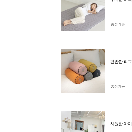
흥정가능
편안한 피그
흥정가능
시원한 아이