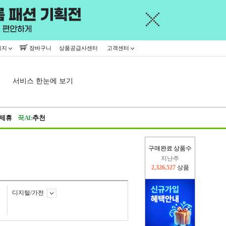
이지
장바구니
상품공급사센터
고객센터
서비스 한눈에 보기
제휴
꾹AI:
추천
구매완료 상품수
지난주
2,326,527
상품
이번주
2,227,042
상품
디지털/가전