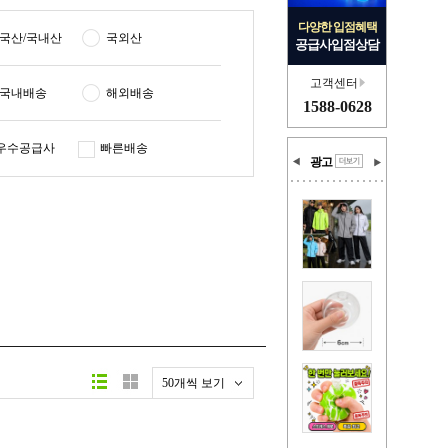
다양한 입점혜택
국산/국내산
국외산
공급사입점상담
고객센터
국내배송
해외배송
1588-0628
우수공급사
빠른배송
광고
50개씩 보기