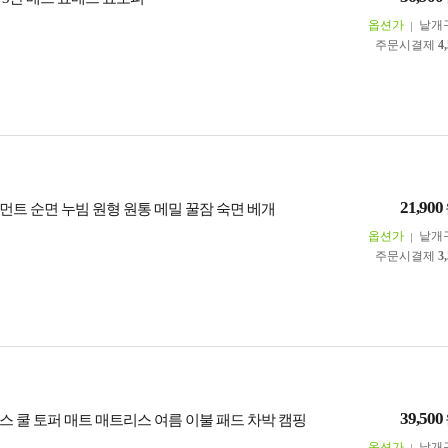
옵션가
낱개
주문시결제
4
21,900
먼트 순면 누빔 원형 원통 메밀 꿀잠 숙면 베개
옵션가
낱개
주문시결제
3
39,500
스 쿨 토퍼 매트 매트리스 여름 이불 패드 차박 캠핑
옵션가
낱개