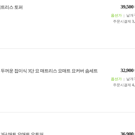
39,500
매트리스 토퍼
옵션가
낱개
주문시결제
3
32,900
 두꺼운 접이식 3단 요 매트리스 요매트 요커버 솜세트
옵션가
낱개
주문시결제
4
36,900
 3단 매트 요매트 요토퍼