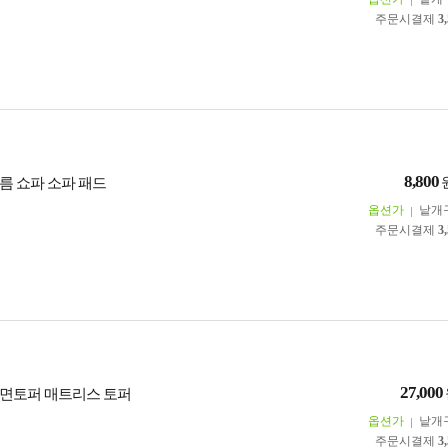
주문시결제
3
8,800
름 쇼파 소파 패드
옵션가
낱개
주문시결제
3
27,000
면토퍼 매트리스 토퍼
옵션가
낱개
주문시결제
3