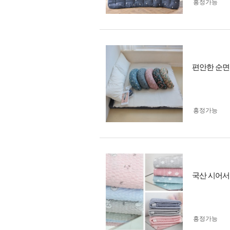
흥정가능
편안한 순면
흥정가능
국산 시어서
흥정가능