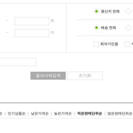
원산지 전체
원 ~
원
배송 전체
개 ~
개
최저가인증
리스트형
갤러리형
순
인기상품순
낮은가격순
높은가격순
적은판매단위순
많은판매단위순