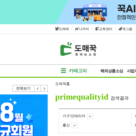
|
|
|
도매매
나까마
교육센터
에그돔
카테고리
해외상품소싱
사업
도매꾹홈
전체보기
primequalityid
검색결과
가구/인테리어
출산