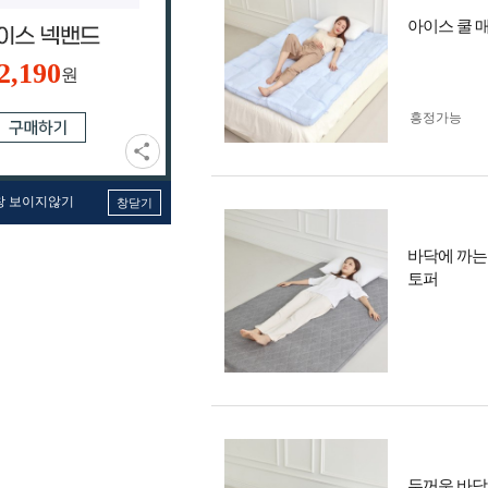
아이스 쿨 
2,190
원
흥정가능
창 보이지않기
창닫기
바닥에 까는
토퍼
두꺼운 바닥