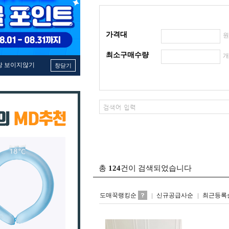
가격대
최소구매수량
창 보이지않기
창닫기
총
124
건이 검색되었습니다
도매꾹랭킹순
신규공급사순
최근등록