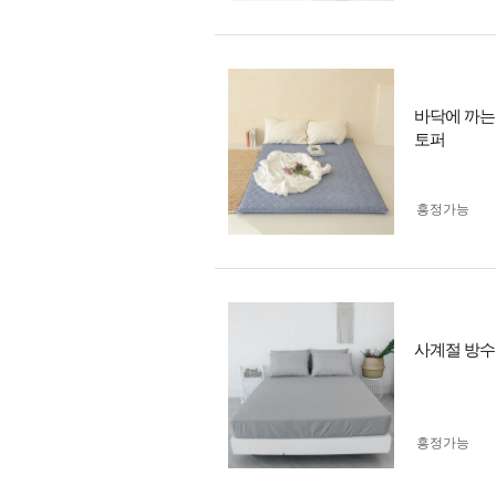
바닥에 까는
토퍼
흥정가능
사계절 방수
흥정가능