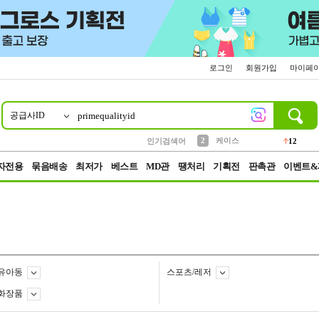
로그인
회원가입
마이페
공급사ID
10
1
4
5
6
7
8
9
파우치
등산
벨트
실리콘
양말
모자
양산
여성패션
152
395
555
12
1
1
5
3
2
케이스
인기검색어
12
3
생수
454
자전용
묶음배송
최저가
베스트
MD관
땡처리
기획전
판촉관
이벤트&
유아동
스포츠/레저
화장품