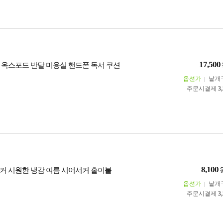
17,500
 옥스포드 반달 미용실 핸드폰 독서 쿠션
옵션가
낱개
주문시결제
3
8,100
커 시원한 냉감 여름 시어서커 홑이불
옵션가
낱개
주문시결제
3