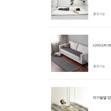
흥정가능
시어서커 여
흥정가능
자가발열 양