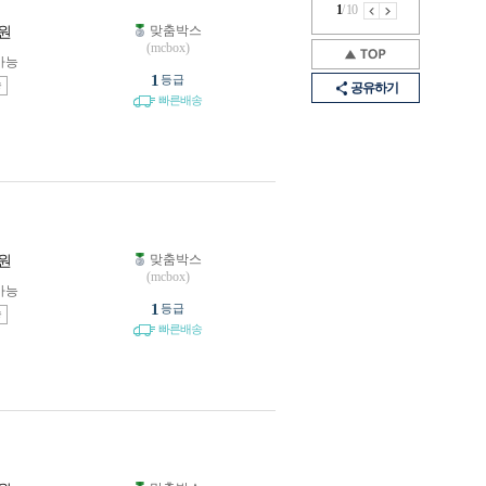
1
/
10
맞춤박스
원
(mcbox)
가능
1
등급
송
공유하기
빠른배송
맞춤박스
원
(mcbox)
가능
1
등급
송
빠른배송