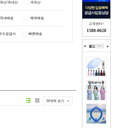
국산/국내산
국외산
다양한 입점혜택
공급사입점상담
국내배송
해외배송
고객센터
1588-0628
우수공급사
빠른배송
광고
50개씩 보기