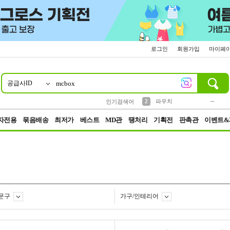
로그인
회원가입
마이페
공급사ID
10
1
4
5
6
7
8
9
키링
미니
말랑이
선풍기
가방
양말
짱구
텀블러
23
2
1
1
7
3
2
파우치
인기검색어
3
모자
자전용
묶음배송
최저가
베스트
MD관
땡처리
기획전
판촉관
이벤트&
문구
가구/인테리어