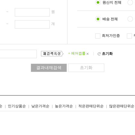
원산지 전체
원 ~
원
배송 전체
개 ~
개
최저가인증
+ 에어캡롤
×
초기화
리스트형
갤러리형
순
인기상품순
낮은가격순
높은가격순
적은판매단위순
많은판매단위순