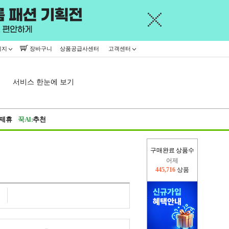
이지
장바구니
상품공급사센터
고객센터
서비스 한눈에 보기
제휴
꾹AI:
추천
구매완료 상품수
어제
445,716
상품
오늘(현재)
260,190
상품