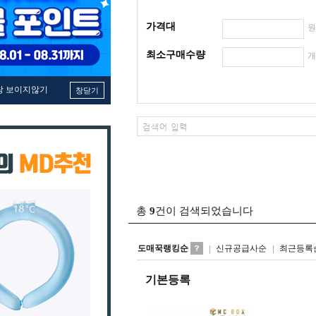
가격대
최소구매수량
창 보이지않기
창닫기
총
9
건이 검색되었습니다
도매꾹랭킹순
신규공급사순
최근등록
기본등록