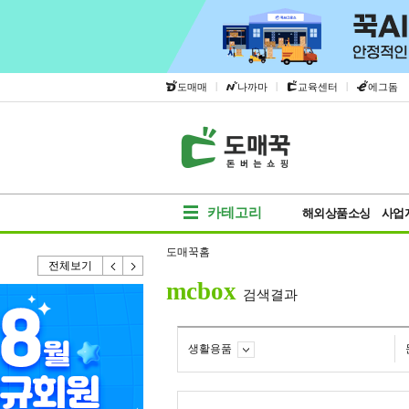
|
|
|
도매매
나까마
교육센터
에그돔
카테고리
해외상품소싱
사업
도매꾹홈
전체보기
mcbox
검색결과
생활용품