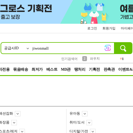
로그인
회원가입
마이페
공급사ID
10
1
4
5
6
7
8
9
키링
선풍기
말랑이
키캡
텀블러
가방
양말
양산
1
1
5
2
2
2
파우치
인기검색어
1
3
모자
2
자전용
묶음배송
최저가
베스트
MD관
땡처리
기획전
판촉관
이벤트&
패션잡화
유아동
화장품
취미/도서
스포츠/레저
디지털/가전