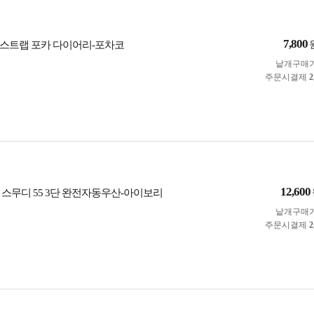
7,800
스트랩 포카 다이어리-포차코
낱개구매
주문시결제
2
12,600
 스무디 55 3단 완전자동우산-아이보리
낱개구매
주문시결제
2