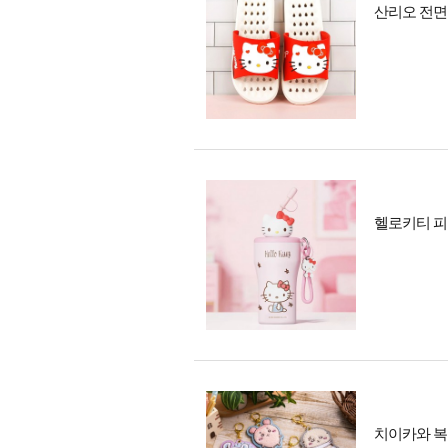
산리오 전면
헬로키티 피규
치이카와 복