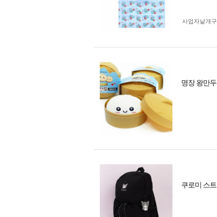
사업자 낱개
명장 왕만두 
쿠로미 스트