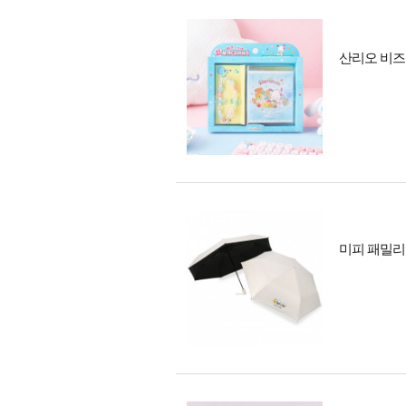
산리오 비즈
미피 패밀리