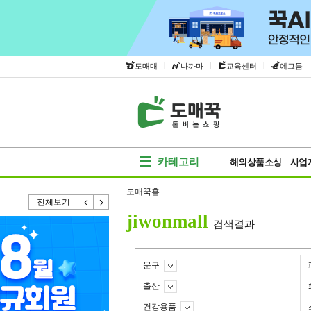
|
|
|
도매매
나까마
교육센터
에그돔
카테고리
해외상품소싱
사업
도매꾹홈
전체보기
jiwonmall
검색결과
문구
출산
건강용품