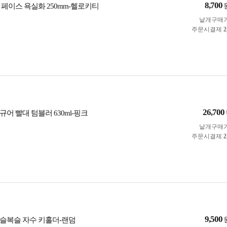
8,700
 페이스 욕실화 250mm-헬로키티
낱개구매
주문시결제
2
26,700
어 빨대 텀블러 630ml-핑크
낱개구매
주문시결제
2
9,500
슬복슬 자수 키홀더-랜덤