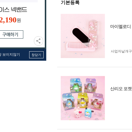
기본등록
2,190
원
마이멜로디 
사업자 낱개
창 보이지않기
창닫기
산리오 포켓 