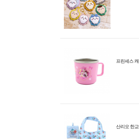
프린세스 캐
산리오 한교