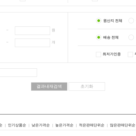
원산지 전체
원 ~
원
배송 전체
개 ~
개
최저가인증
리스트형
갤러리형
순
인기상품순
낮은가격순
높은가격순
적은판매단위순
많은판매단위순