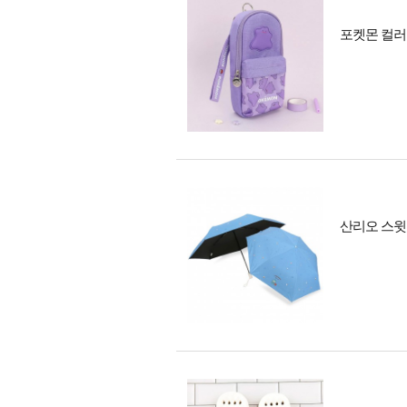
포켓몬 컬러
산리오 스윗