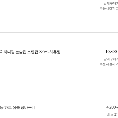
낱개구매
주문시결제
2
10,800
치티니핑 논슬립 스텐컵 220ml-하츄핑
낱개구매
주문시결제
2
4,200
동 하트 심볼 장바구니
최소
2