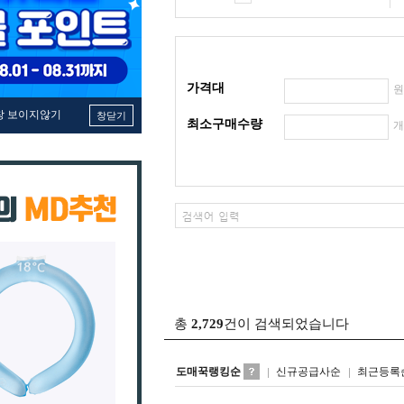
가격대
창 보이지않기
창닫기
최소구매수량
총
2,729
건이 검색되었습니다
도매꾹랭킹순
신규공급사순
최근등록