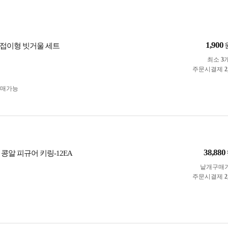
1,900
접이형 빗거울 세트
최소
3
주문시결제
2
구매가능
38,880
콩알 피규어 키링-12EA
낱개구매
주문시결제
2