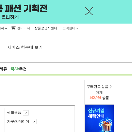
이지
장바구니
상품공급사센터
고객센터
서비스 한눈에 보기
제휴
꾹AI:
추천
구매완료 상품수
오늘(현재)
356,590
상품
어제
402,926
상품
생활용품
가구/인테리어