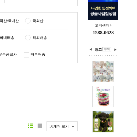
다양한 입점혜택
공급사입점상담
국산/국내산
국외산
고객센터
1588-0628
국내배송
해외배송
광고
우수공급사
빠른배송
50개씩 보기