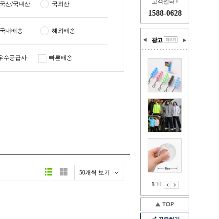
고객센터
국산/국내산
국외산
1588-0628
국내배송
해외배송
광고
우수공급사
빠른배송
50개씩 보기
1
/
10