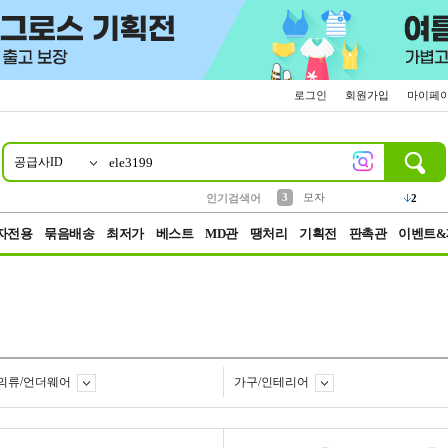
로그인
회원가입
마이페
공급사ID
10
1
2
5
6
7
8
9
키링
파우치
말랑이
키캡
텀블러
가방
양말
양산
3
모자
1
1
1
5
2
2
2
인기검색어
4
선풍기
자전용
묶음배송
최저가
베스트
MD관
땡처리
기획전
판촉관
이벤트&
의류/언더웨어
가구/인테리어