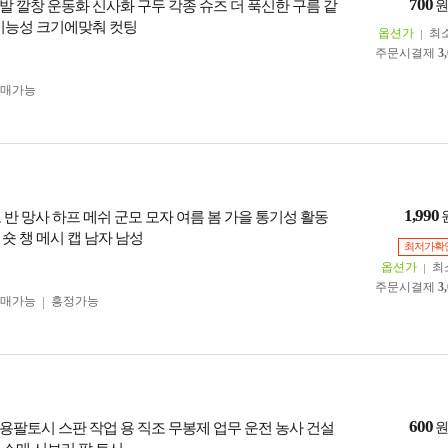
700
발 깔창 운동화 신사화 구두 각종 슈즈 더 푹신한 구름 같
 기능성 크기에맞춰 컷팅
옵션가
최
주문시결제
3
구매가능
1,990
로고 반 망사 하프 메쉬 군모 모자 여름 봄 가을 통기성 활동
숏 챙 메시 캡 남자 남성
최저가확
옵션가
최
주문시결제
3
구매가능
흥정가능
600
용팔토시 스판 작업 용 직조 무봉제 업무 운전 농사 건설