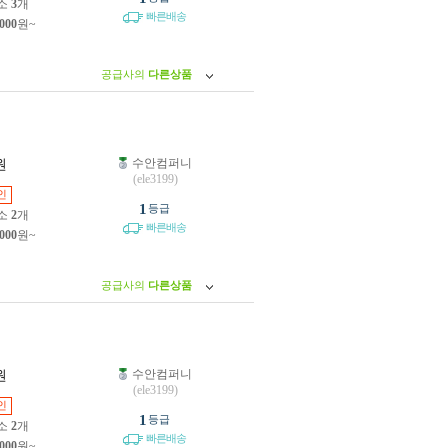
소
3
개
빠른배송
,000
원~
공급사의
다른상품
수안컴퍼니
원
(ele3199)
인
1
등급
소
2
개
빠른배송
,000
원~
공급사의
다른상품
수안컴퍼니
원
(ele3199)
인
1
등급
소
2
개
빠른배송
,000
원~