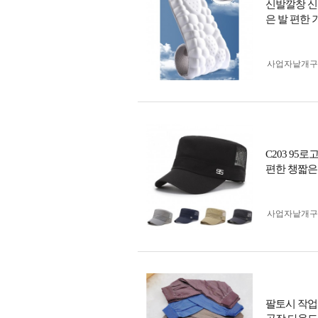
신발깔창 신
은 발 편한
사업자 낱개
C203 95
편한 챙짧은 
사업자 낱개
팔토시 작업