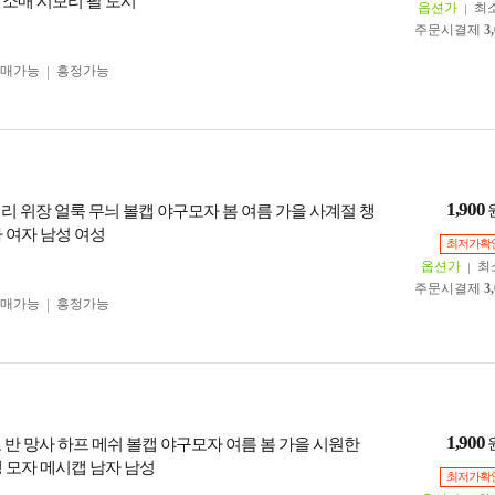
 소매 시보리 팔 토시
옵션가
최
주문시결제
3
구매가능
흥정가능
1,900
터리 위장 얼룩 무늬 볼캡 야구모자 봄 여름 가을 사계절 챙
 여자 남성 여성
최저가확
옵션가
최
주문시결제
3
구매가능
흥정가능
1,900
로고 반 망사 하프 메쉬 볼캡 야구모자 여름 봄 가을 시원한
챙 모자 메시캡 남자 남성
최저가확