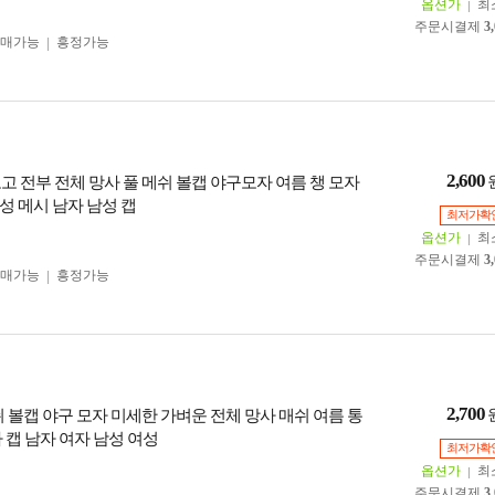
옵션가
최
주문시결제
3
구매가능
흥정가능
2,600
로고 전부 전체 망사 풀 메쉬 볼캡 야구모자 여름 챙 모자
성 메시 남자 남성 캡
최저가확
옵션가
최
주문시결제
3
구매가능
흥정가능
2,700
메쉬 볼캡 야구 모자 미세한 가벼운 전체 망사 매쉬 여름 통
 캡 남자 여자 남성 여성
최저가확
옵션가
최
주문시결제
3