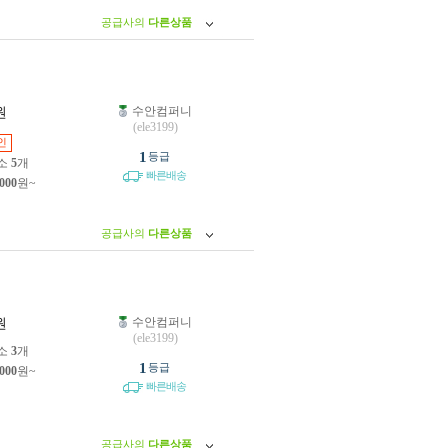
공급사의
다른상품
수안컴퍼니
원
(ele3199)
인
1
등급
소
5
개
빠른배송
,000
원~
공급사의
다른상품
수안컴퍼니
원
(ele3199)
소
3
개
1
등급
,000
원~
빠른배송
공급사의
다른상품