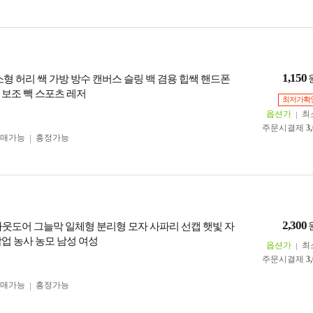
1,150
 소형 허리 쌕 가방 방수 캔버스 슬링 백 겸용 힙쌕 핸드폰
 보조 빽 스포츠 레저
최저가확
옵션가
최
주문시결제
3
구매가능
흥정가능
2,300
 아웃도어 그늘막 일체형 분리형 모자 사파리 선캡 햇빛 자
작업 농사 농모 남성 여성
옵션가
최
주문시결제
3
구매가능
흥정가능