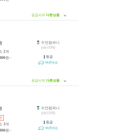
공급사의
다른상품
수안컴퍼니
원
(ele3199)
소
2
개
1
등급
,000
원~
빠른배송
공급사의
다른상품
수안컴퍼니
원
(ele3199)
인
1
등급
소
3
개
빠른배송
,000
원~