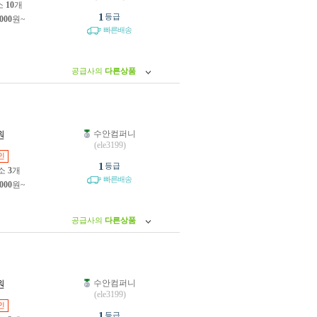
소
10
개
1
등급
,000
원~
빠른배송
공급사의
다른상품
수안컴퍼니
원
(ele3199)
인
1
등급
소
3
개
빠른배송
,000
원~
공급사의
다른상품
수안컴퍼니
원
(ele3199)
인
1
등급