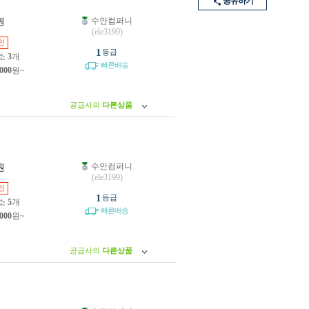
공유하기
수안컴퍼니
원
(ele3199)
인
1
등급
소
3
개
빠른배송
,000
원~
공급사의
다른상품
수안컴퍼니
원
(ele3199)
인
1
등급
소
5
개
빠른배송
,000
원~
공급사의
다른상품