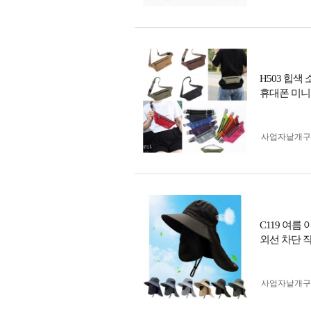
H503 힙색
휴대폰 미니
사업자 낱개
C119 여름
외선 차단 
사업자 낱개