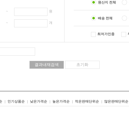
원산지 전체
원 ~
원
배송 전체
개 ~
개
최저가인증
리스트형
갤러리형
순
인기상품순
낮은가격순
높은가격순
적은판매단위순
많은판매단위순