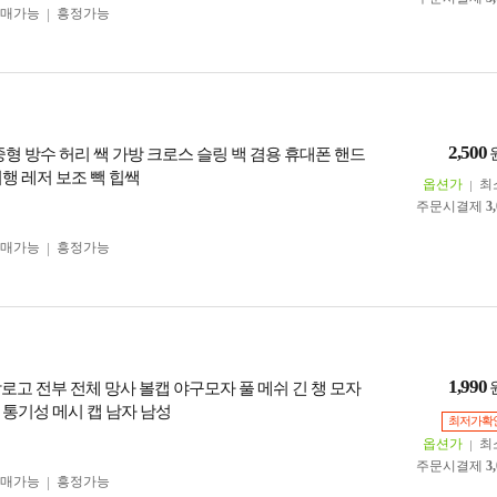
구매가능
흥정가능
2,500
 중형 방수 허리 쌕 가방 크로스 슬링 백 겸용 휴대폰 핸드
행 레저 보조 빽 힙쌕
옵션가
최
주문시결제
3
구매가능
흥정가능
1,990
각로고 전부 전체 망사 볼캡 야구모자 풀 메쉬 긴 챙 모자
 통기성 메시 캡 남자 남성
최저가확
옵션가
최
주문시결제
3
구매가능
흥정가능