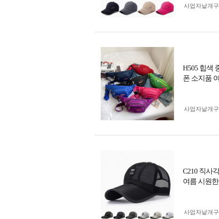
사업자 낱개
H505 힙색
폰 소지품 여
사업자 낱개
C210 직사
여름 시원한
사업자 낱개