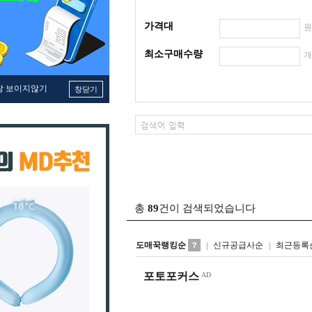
가격대
최소구매수량
창 보이지않기
창닫기
총
89
건이 검색되었습니다
도매꾹랭킹순
신규공급사순
최근등록
포토포커스