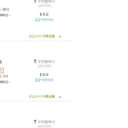
수안컴퍼니
원
(ele3199)
소
10
개
1
등급
,000
원~
빠른배송
공급사의
다른상품
수안컴퍼니
원
(ele3199)
인
1
등급
소
3
개
빠른배송
,000
원~
공급사의
다른상품
수안컴퍼니
원
(ele3199)