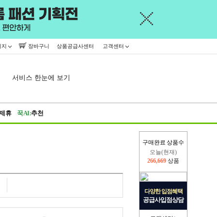
이지
장바구니
상품공급사센터
고객센터
서비스 한눈에 보기
제휴
꾹AI:
추천
구매완료 상품수
오늘(현재)
266,669
상품
어제
402,926
상품
다양한 입점혜택
공급사입점상담