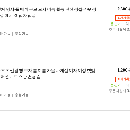
2,300
 전체 망사 풀 메쉬 군모 모자 여름 활동 편한 챙짧은 숏 챙
성 메시 캡 남자 남성
최저가확
옵션가
최
주문시결제
3
구매가능
흥정가능
1,200
 스포츠 썬캡 챙 모자 봄 여름 가을 사계절 여자 여성 햇빛
 패션 니트 스판 밴딩 캡
최저가확
옵션가
최
주문시결제
3
구매가능
흥정가능