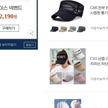
C205 전부
시원한 통기
2,190
원
사업자 낱개
창 보이지않기
창닫기
C115 선캡
자외선 차단
사업자 낱개