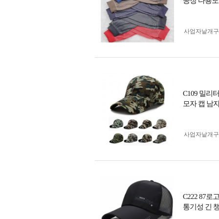
공장 다용도
사업자 낱개
C109 밀리
모자 캡 남자
사업자 낱개
C222 87
통기성 긴 