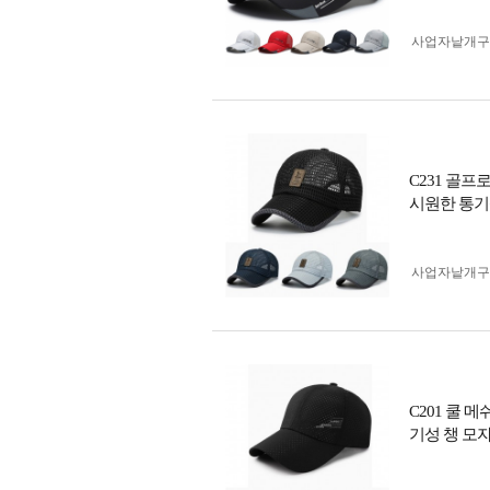
사업자 낱개
C231 골프
시원한 통기
사업자 낱개
C201 쿨 
기성 챙 모자