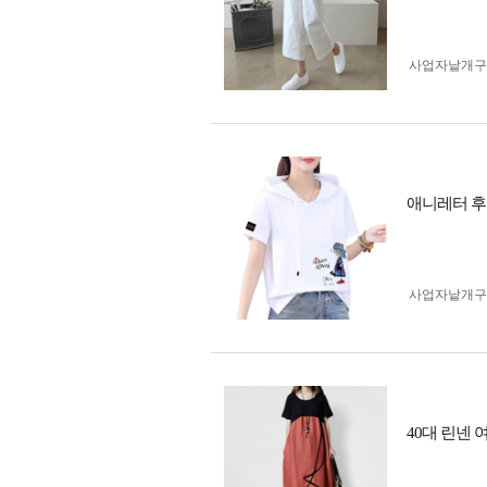
사업자 낱개
애니레터 후
사업자 낱개
40대 린넨