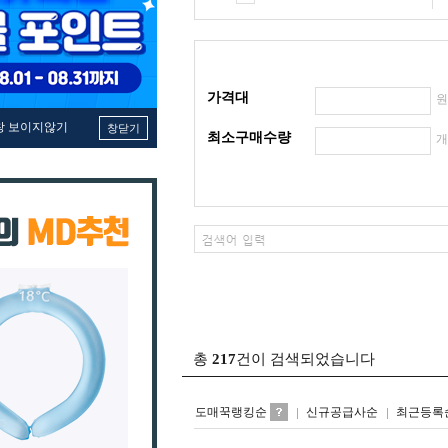
가격대
창 보이지않기
창닫기
최소구매수량
총
217
건이 검색되었습니다
도매꾹랭킹순
신규공급사순
최근등록