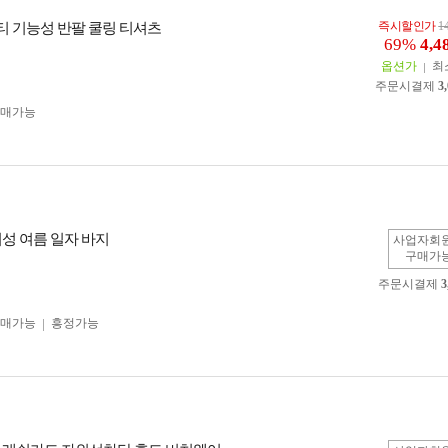
즉시할인가
1
카티 기능성 반팔 쿨링 티셔츠
69%
4,4
옵션가
최
주문시결제
3
구매가능
여성 여름 일자 바지
사업자회
구매가
주문시결제
3
구매가능
흥정가능