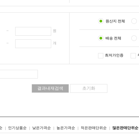
원산지 전체
원 ~
원
배송 전체
개 ~
개
최저가인증
리스트형
갤러리형
순
인기상품순
낮은가격순
높은가격순
적은판매단위순
많은판매단위순