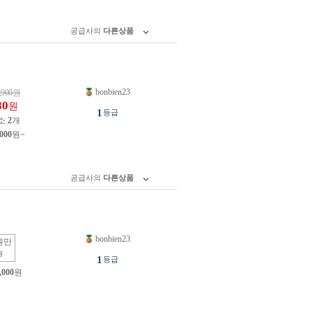
공급사의
다른상품
bonbien23
,900
원
80
원
1
등급
소
2
개
,000
원~
공급사의
다른상품
bonbien23
원만
능
1
등급
,000
원