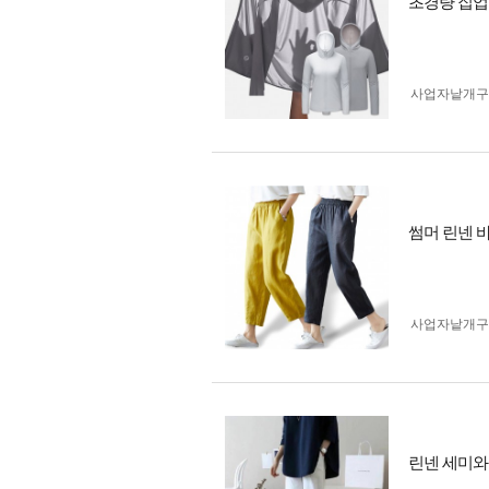
초경량 집업
사업자 낱개
썸머 린넨 
사업자 낱개
린넨 세미와