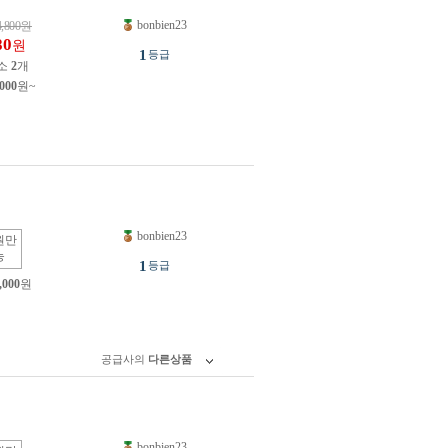
bonbien23
4,800
원
80
원
1
등급
소
2
개
,000
원~
bonbien23
원만
능
1
등급
,000
원
공급사의
다른상품
bonbien23