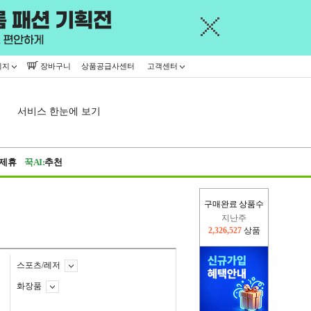
이지
장바구니
상품공급사센터
고객센터
서비스 한눈에 보기
제휴
꾹AI:
추천
구매완료 상품수
이번주
2,391,962
상품
지난주
2,326,527
상품
스포츠/레저
화장품