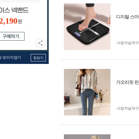
디지털 스마
2,190
원
사업자 낱개
창 보이지않기
창닫기
가오리핏 린
사업자 낱개