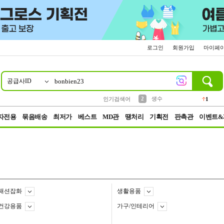
로그인
회원가입
마이페
공급사ID
10
1
4
5
6
7
8
9
벨트
파우치
등산
실리콘
양말
여성패션
장갑
led
4
3
1
2
4
1
2
생수
인기검색어
1
3
케이스
1
자전용
묶음배송
최저가
베스트
MD관
땡처리
기획전
판촉관
이벤트&
패션잡화
생활용품
건강용품
가구/인테리어