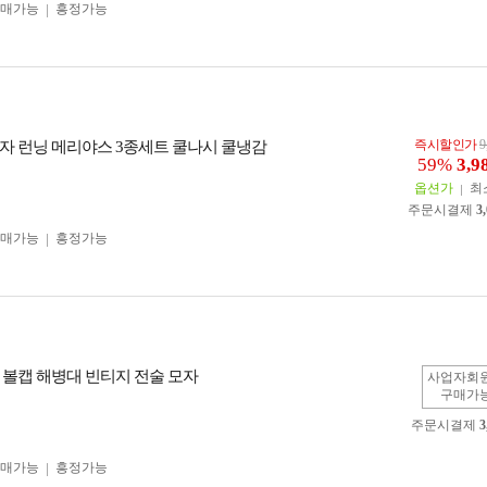
구매가능
흥정가능
즉시할인가
9
자 런닝 메리야스 3종세트 쿨나시 쿨냉감
59%
3,9
옵션가
최
주문시결제
3
구매가능
흥정가능
 볼캡 해병대 빈티지 전술 모자
사업자회
구매가
주문시결제
3
구매가능
흥정가능