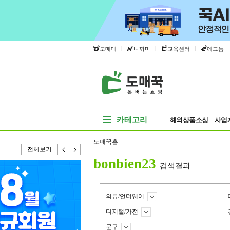
|
|
|
도매매
나까마
교육센터
에그돔
카테고리
해외상품소싱
사업
도매꾹홈
전체보기
bonbien23
검색결과
의류/언더웨어
디지털/가전
문구