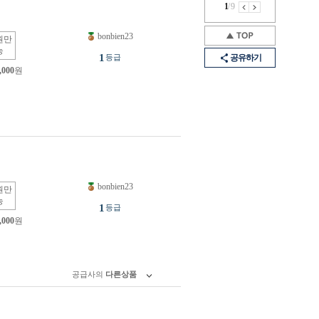
1
/
9
bonbien23
원만
능
1
등급
공유하기
,000
원
bonbien23
원만
능
1
등급
,000
원
공급사의
다른상품