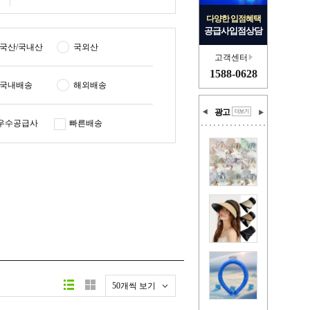
다양한 입점혜택
공급사입점상담
국산/국내산
국외산
고객센터
1588-0628
국내배송
해외배송
광고
우수공급사
빠른배송
50개씩 보기