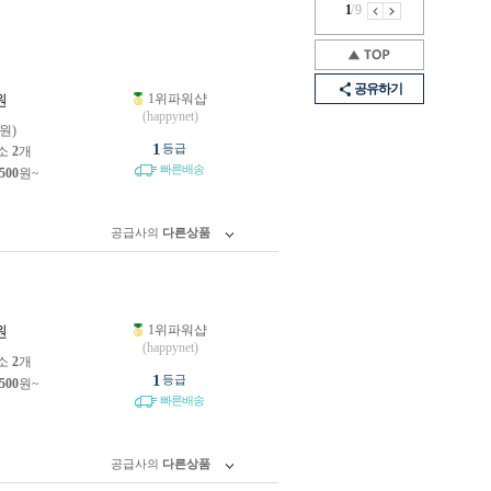
1
/
9
공유하기
1위파워샵
원
(happynet)
8원)
1
등급
소
2
개
빠른배송
,500
원~
공급사의
다른상품
1위파워샵
원
(happynet)
소
2
개
1
등급
,500
원~
빠른배송
공급사의
다른상품