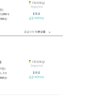
1위파워샵
원
(happynet)
원)
1
등급
소
1,000
개
빠른배송
,500
원~
공급사의
다른상품
1위파워샵
원
(happynet)
59원)
1
등급
소
2
개
빠른배송
,000
원~