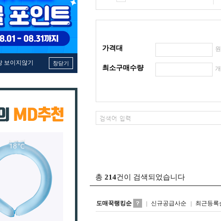
가격대
창 보이지않기
창닫기
최소구매수량
총
214
건이 검색되었습니다
도매꾹랭킹순
신규공급사순
최근등록