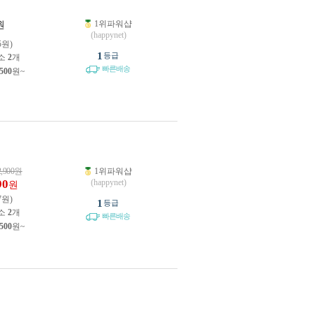
1위파워샵
원
(happynet)
5원)
1
등급
소
2
개
빠른배송
,500
원~
2,900
원
1위파워샵
90
(happynet)
원
7원)
1
등급
소
2
개
빠른배송
,500
원~