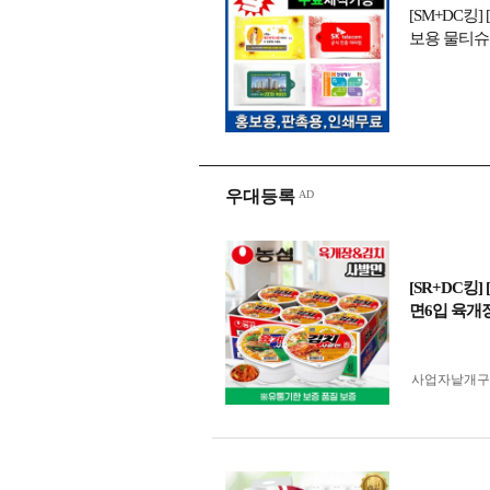
[SM+DC킹
보용 물티슈 
우대등록
[SR+DC킹
면6입 육개
사업자 낱개