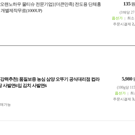
135
] [오랜노하우 물티슈 전문기업] [더큰만족] 전도용 단체홍
개별제작무료(1000UP)
(1매당 27
옵션가
최
주문시결제
2
5,980
] [강력추천] 품질보증 농심 삼양 오뚜기 공식대리점 컵라
장 사발면6입 김치 사발면6
(100g당 11
옵션가
최
주문시결제
3
구매가능