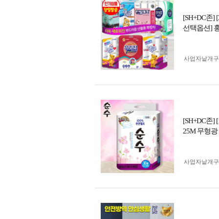
[SH+DC존
선택옵션] 
사업자 낱개
[SH+DC존
25M 무형
사업자 낱개