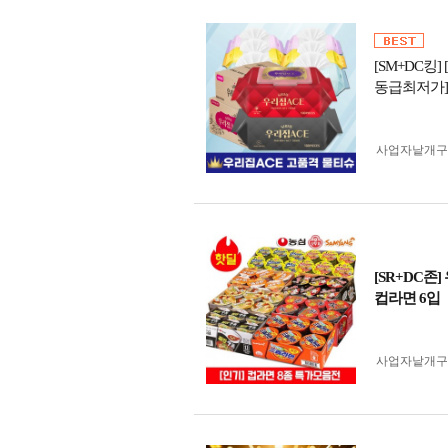
[SM+DC킹]
동급최저가]
사업자 낱개
[SR+DC
컵라면 6입
사업자 낱개