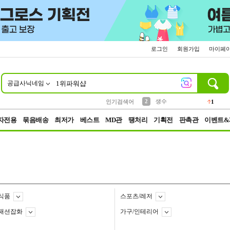
로그인
회원가입
마이페
공급사닉네임
10
1
4
5
6
7
8
9
벨트
파우치
등산
실리콘
양말
여성패션
장갑
led
4
3
1
2
4
1
2
생수
인기검색어
1
3
케이스
1
자전용
묶음배송
최저가
베스트
MD관
땡처리
기획전
판촉관
이벤트&
식품
스포츠/레저
패션잡화
가구/인테리어