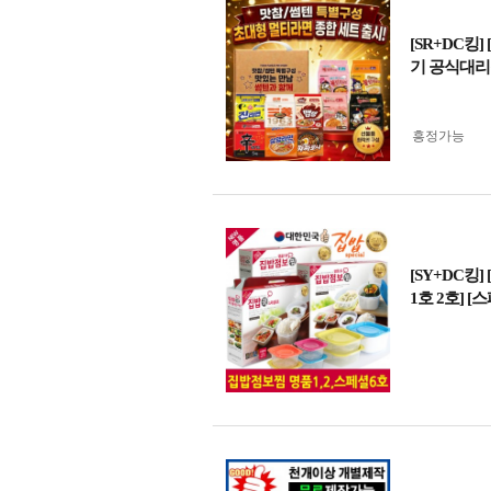
[SR+DC킹
기 공식대리
흥정가능
[SY+DC킹
1호 2호] [