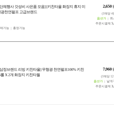
2,650
] [단체행사 갓성비 사은품 모음] [키친타올 화장지 휴지 미
형광천연펄프 고급브랜드
(1매당 4
옵션가
최
주문시결제
5
구매가능
흥정가능
7,960
] [삼정브랜드 리빙 키친타올] 무형광 천연펄프100% 키친
 6롤 X 2개 화장지 키친타월
(1매당 12
옵션가
낱개
주문시결제
3