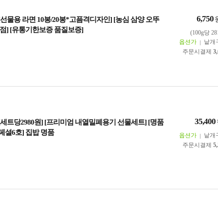
6,750
] [선물용 라면 10봉/20봉*고픔격디자인] [농심 삼양 오뚜
점] [유통기한보증 품질보증]
(100g당 2
옵션가
낱개
주문시결제
3
35,400
] [세트당2980원] [프리미엄 내열밀폐용기 선물세트] [명품
스페셜6호] 집밥 명품
옵션가
낱개
주문시결제
5