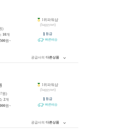
1위파워샵
원
(happynet)
원)
1
등급
소
10
개
빠른배송
,500
원~
공급사의
다른상품
1위파워샵
원
(happynet)
97원)
1
등급
소
2
개
빠른배송
,000
원~
공급사의
다른상품