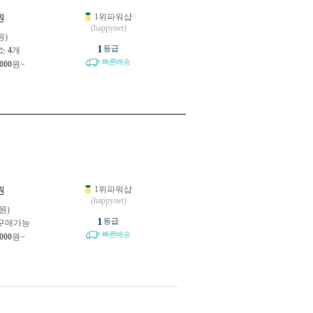
1위파워샵
원
(happynet)
원)
1
등급
소
4
개
빠른배송
,000
원~
1위파워샵
원
(happynet)
원)
1
등급
구매가능
빠른배송
,000
원~