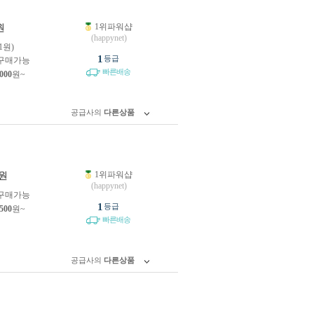
1위파워샵
원
(happynet)
81원)
1
등급
구매가능
빠른배송
,000
원~
공급사의
다른상품
1위파워샵
원
(happynet)
구매가능
1
등급
,500
원~
빠른배송
공급사의
다른상품