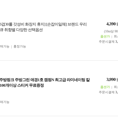
4,390
] [3겹30롤 갓성비 화장지 휴지] [손잡이일체] 브랜드 우리
큐 취향별 다양한 선택옵션
(10m당 9
옵션가
최
주문시결제
3
구매가능
흥정가능
3,990
킹] 주방핑크 주방그린 애경1호 캠핑N 최고급 라미네이팅 칼
100개이상 스티커 무료증정
옵션가
최
주문시결제
3
구매가능