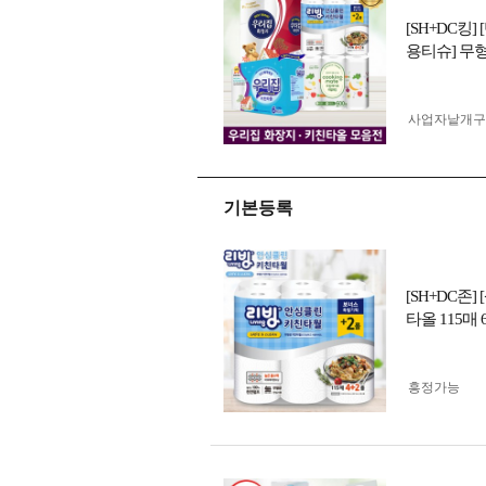
[SH+DC킹
용티슈] 무
사업자 낱개
기본등록
[SH+DC존
타올 115매
흥정가능