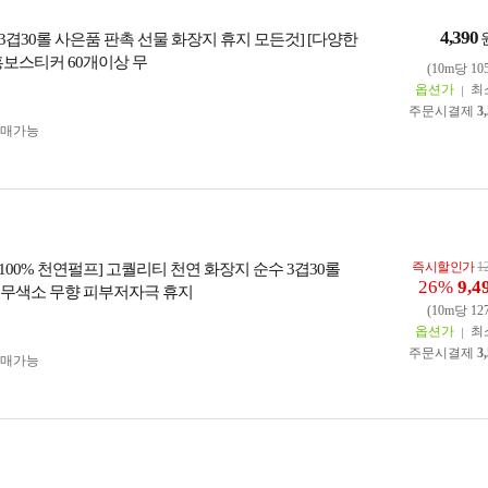
4,390
] [3겹30롤 사은품 판촉 선물 화장지 휴지 모든것] [다양한
홍보스티커 60개이상 무
(10m당 10
옵션가
최
주문시결제
3
구매가능
즉시할인가
1
] [100% 천연펄프] 고퀄리티 천연 화장지 순수 3겹30롤
26%
9,4
광 무색소 무향 피부저자극 휴지
(10m당 12
옵션가
최
주문시결제
3
구매가능