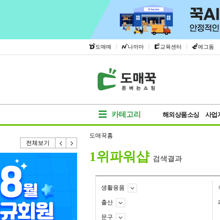
|
|
|
도매매
나까마
교육센터
에그돔
카테고리
해외상품소싱
사업
도매꾹홈
전체보기
1위파워샵
검색결과
생활용품
출산
문구