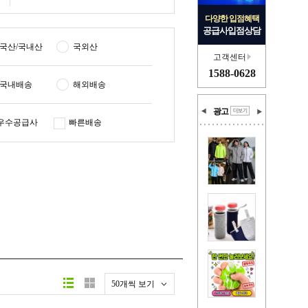
다양한 입점혜택
공급사입점상담
국산/국내산
국외산
고객센터
1588-0628
국내배송
해외배송
광고
우수공급사
빠른배송
50개씩 보기