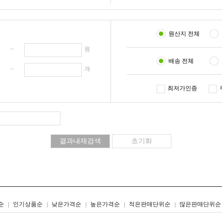
원산지 전체
원 ~
원
배송 전체
개 ~
개
최저가인증
리스트형
갤러리형
순
인기상품순
낮은가격순
높은가격순
적은판매단위순
많은판매단위순