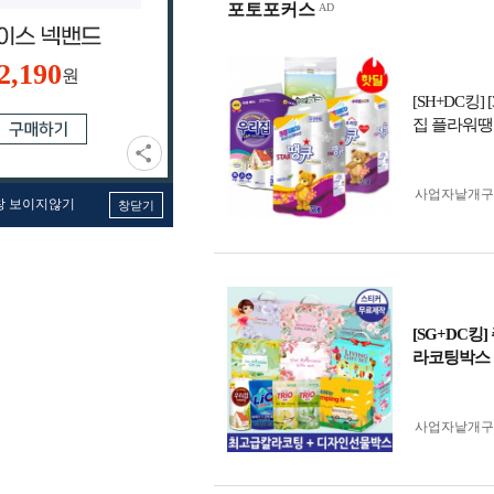
포토포커스
2,190
원
[SH+DC킹
집 플라워땡
사업자 낱개
창 보이지않기
창닫기
[SG+DC
라코팅박스 
사업자 낱개