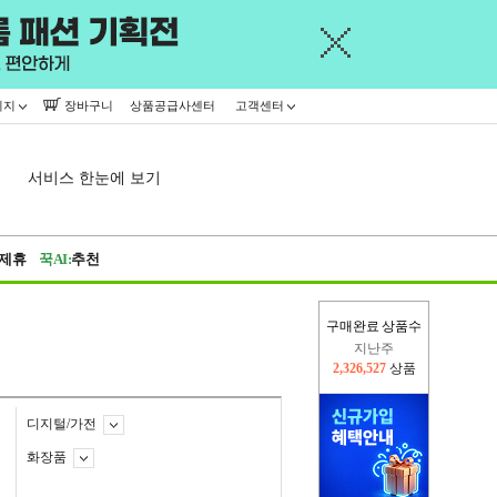
이지
장바구니
상품공급사센터
고객센터
서비스 한눈에 보기
제휴
꾹AI:
추천
지난주
구매완료 상품수
2,326,527
상품
이번주
2,314,349
상품
디지털/가전
화장품