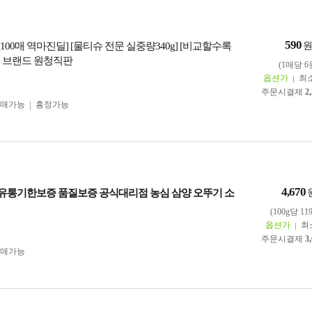
590
 [100매 역마진딜] [물티슈 전문 실중량340g] [비교할수록
 브랜드 원청직판
(1매당 6
옵션가
최
주문시결제
2
구매가능
흥정가능
4,670
존] 유통기한보증 품질보증 공식대리점 농심 삼양 오뚜기 소
(100g당 11
옵션가
최
주문시결제
3
구매가능