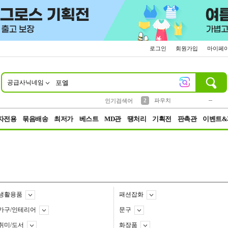
로그인
회원가입
마이페
공급사닉네임
10
1
4
5
6
7
8
9
키링
미니
말랑이
선풍기
가방
양말
짱구
텀블러
23
2
1
1
7
3
2
파우치
인기검색어
3
모자
자전용
묶음배송
최저가
베스트
MD관
땡처리
기획전
판촉관
이벤트&
생활용품
패션잡화
가구/인테리어
문구
취미/도서
화장품