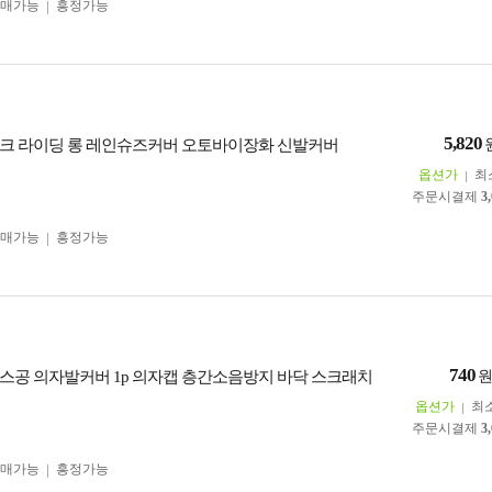
구매가능
흥정가능
5,820
크 라이딩 롱 레인슈즈커버 오토바이장화 신발커버
옵션가
최
주문시결제
3
구매가능
흥정가능
740
스공 의자발커버 1p 의자캡 층간소음방지 바닥 스크래치
옵션가
최
주문시결제
3
구매가능
흥정가능