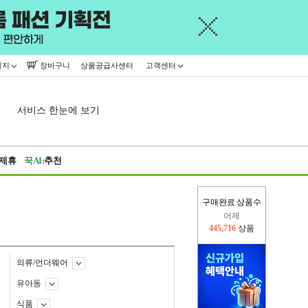
이지
장바구니
상품공급사센터
고객센터
서비스 한눈에 보기
제휴
꾹AI:
추천
구매완료 상품수
어제
445,716
상품
오늘(현재)
131,006
상품
의류/언더웨어
유아동
식품