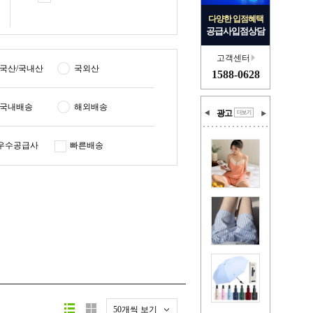
다양한 입점혜택
공급사입점상담
고객센터
국산/국내산
국외산
1588-0628
국내배송
해외배송
광고
우수공급사
빠른배송
50개씩 보기