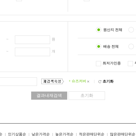
원산지 전체
원 ~
원
배송 전체
개 ~
개
최저가인증
+ 슈즈커버
×
초기화
리스트형
갤러리형
순
인기상품순
낮은가격순
높은가격순
적은판매단위순
많은판매단위순