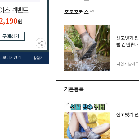
포토포커스
2,190
원
신고벗기 편
럼 간편휴대
창 보이지않기
창닫기
사업자 낱개
기본등록
신고벗기 편