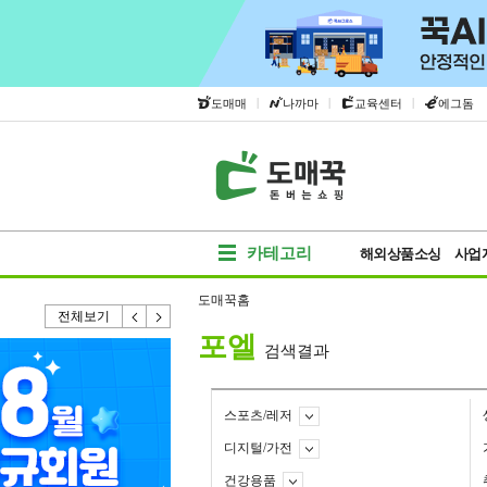
|
|
|
도매매
나까마
교육센터
에그돔
카테고리
해외상품소싱
사업
도매꾹홈
전체보기
포엘
검색결과
스포츠/레저
디지털/가전
건강용품