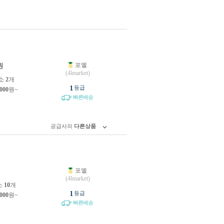
포엘
원
(4lmarket)
소
2
개
1
등급
,000
원~
빠른배송
공급사의
다른상품
포엘
원
(4lmarket)
소
10
개
1
등급
,000
원~
빠른배송