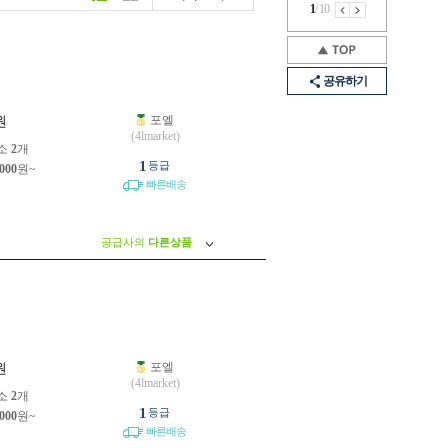
1
/
10
공유하기
포엘
원
(4lmarket)
소
2
개
1
등급
,000
원~
빠른배송
공급사의
다른상품
포엘
원
(4lmarket)
소
2
개
1
등급
,000
원~
빠른배송