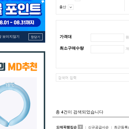
출산
창 보이지않기
가격대
창닫기
최소구매수량
총
4
건이 검색되었습니다
도매꾹랭킹순
신규공급사순
최근등록