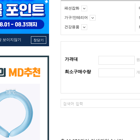
패션잡화
가구/인테리어
건강용품
창 보이지않기
창닫기
가격대
최소구매수량