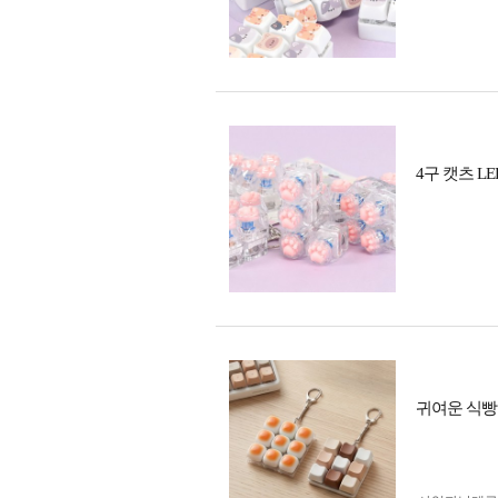
4구 캣츠 LE
귀여운 식빵