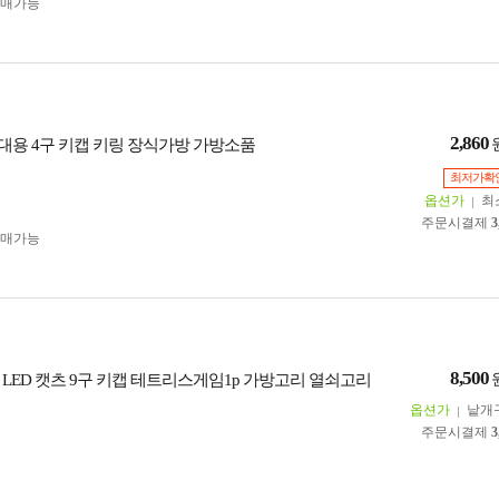
구매가능
2,860
휴대용 4구 키캡 키링 장식가방 가방소품
최저가확
옵션가
최
주문시결제
3
구매가능
8,500
 LED 캣츠 9구 키캡 테트리스게임1p 가방고리 열쇠고리
옵션가
낱개
주문시결제
3