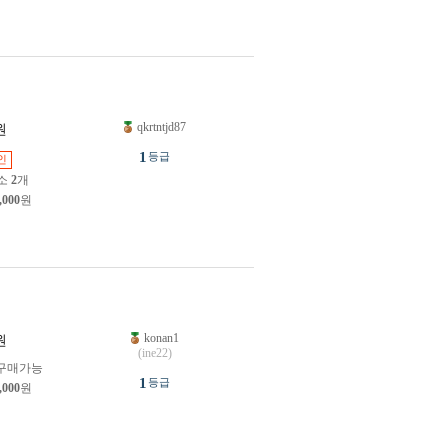
qkrtntjd87
원
1
등급
인
소
2
개
,000
원
konan1
원
(ine22)
구매가능
1
등급
,000
원