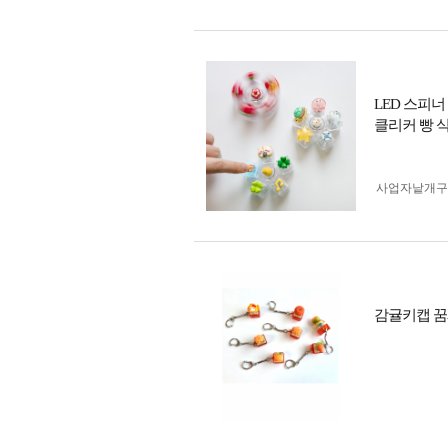
LED 스피
클리커 빵 
사업자 낱개
감귤키캡 꿈