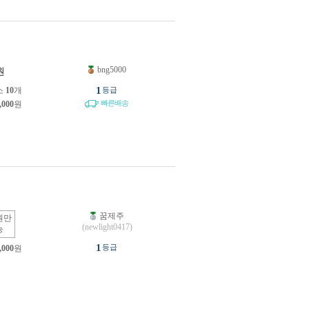
bng5000
원
1
소
10
개
등급
빠른배송
,000
원
꿈제주
원만
(newlight0417)
능
1
등급
,000
원