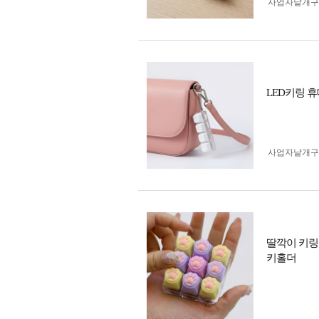
사업자 낱개
LED키링 
사업자 낱개
딸깍이 키링
키홀더