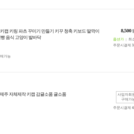
8,500
너 키캡 키링 파츠 꾸미기 만들기 키꾸 청축 키보드 딸깍이
식빵 음식 고양이 발바닥
옵션가
최
주문시결제
3
구매가능
제주 자체제작 키캡 감귤소품 귤소품
사업자회
구매가
주문시결제
4