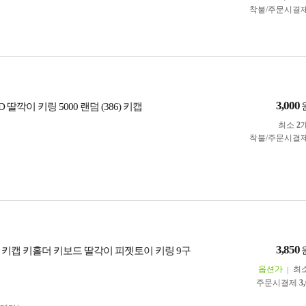
착불/주문시결
3,000
D 딸깍이 키링 5000 랜덤 (386) 키캡
최소
2
착불/주문시결
3,850
 키캡 키홀더 키보드 딸각이 피젯토이 키링 9구
옵션가
최
주문시결제
3