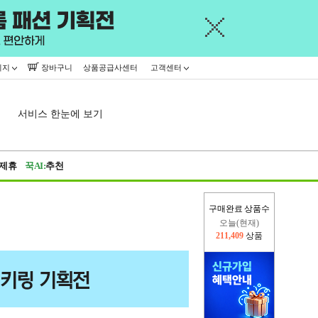
이지
장바구니
상품공급사센터
고객센터
서비스 한눈에 보기
제휴
꾹AI:
추천
구매완료 상품수
오늘(현재)
211,409
상품
어제
402,926
상품