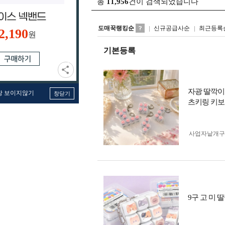
총
11,956
건이 검색되었습니다
도매꾹랭킹순
신규공급사순
최근등록
2,190
원
기본등록
자광 딸깍이
창 보이지않기
창닫기
츠키링 키보
사업자 낱개
9구 고 미 딸