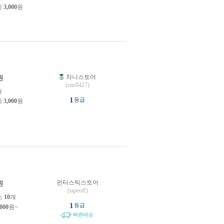
제
3,000
원
차니스토어
원
(cns0427)
개
1
등급
제
3,000
원
펀타스틱스토어
원
(tapeoff)
소
10
개
1
등급
,000
원~
빠른배송