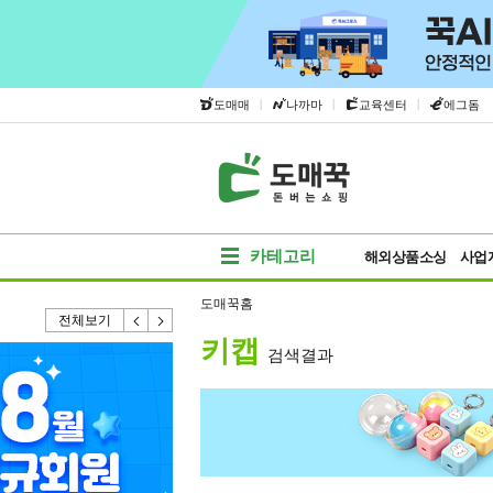
|
|
|
도매매
나까마
교육센터
에그돔
카테고리
해외상품소싱
사업
도매꾹홈
전체보기
키캡
검색결과