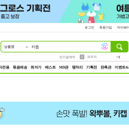
로그인
회원가입
마이페
상품명
10
1
4
5
6
7
8
9
키링
선풍기
말랑이
키캡
텀블러
가방
양말
양산
1
1
5
2
2
2
파우치
인기검색어
1
3
모자
2
자전용
묶음배송
최저가
베스트
MD관
땡처리
기획전
판촉관
이벤트&