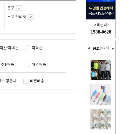
문구
다양한 입점혜택
공급사입점상담
스포츠/레저
고객센터
1588-0628
국산/국내산
국외산
광고
국내배송
해외배송
우수공급사
빠른배송