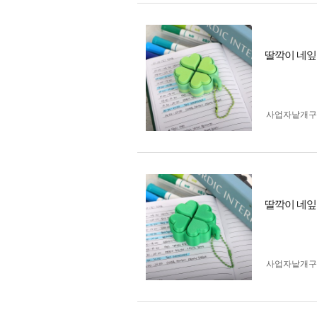
딸깍이 네잎
사업자 낱개
딸깍이 네잎
사업자 낱개