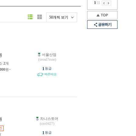
1
/
11
50개씩 보기
공유하기
서울산업
원
(seoul7rsoe)
소
2
개
1
등급
,000
원~
빠른배송
차니스토어
원
(cns0427)
인
1
등급
개