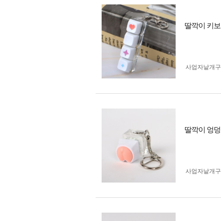
딸깍이 키보
사업자 낱개
딸깍이 엉덩
사업자 낱개