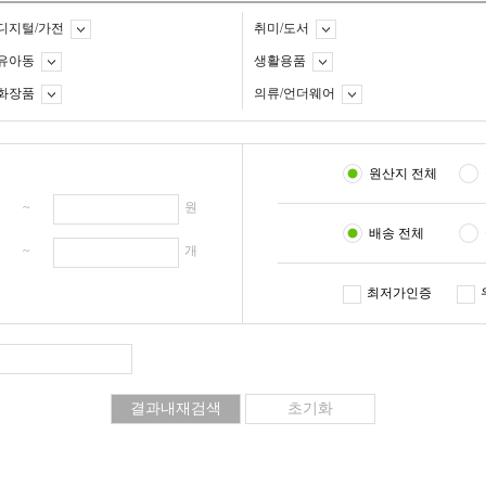
디지털/가전
취미/도서
유아동
생활용품
화장품
의류/언더웨어
원산지 전체
원 ~
원
배송 전체
개 ~
개
최저가인증