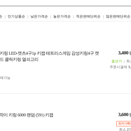
리스트형
갤러리형
순
인기상품순
낮은가격순
높은가격순
적은판매단위순
많은판매단위순
3,400
키링 LED-캣츠4구1p 키캡 테트리스게임 감성키링4구 캣
드 클릭키링 열쇠고리
옵션가
최
주문시결제
3
구매가능
3,600
깍이 키링 6000 랜덤 (591) 키캡
최저가확
최소
2