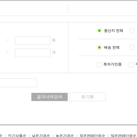
원산지 전체
원 ~
원
배송 전체
개 ~
개
최저가인증
리스트형
갤러리형
순
인기상품순
낮은가격순
높은가격순
적은판매단위순
많은판매단위순