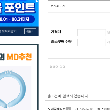
전자레인지
창 보이지않기
창닫기
가격대
최소구매수량
총
1
건이 검색되었습니다
도매꾹랭킹순
신규공급사순
최근등록