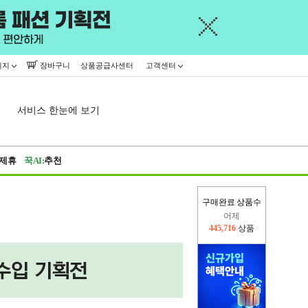
이지
장바구니
상품공급사센터
고객센터
서비스 한눈에 보기
제휴
꾹AI:
추천
구매완료 상품수
어제
445,716
상품
오늘(현재)
18,636
상품