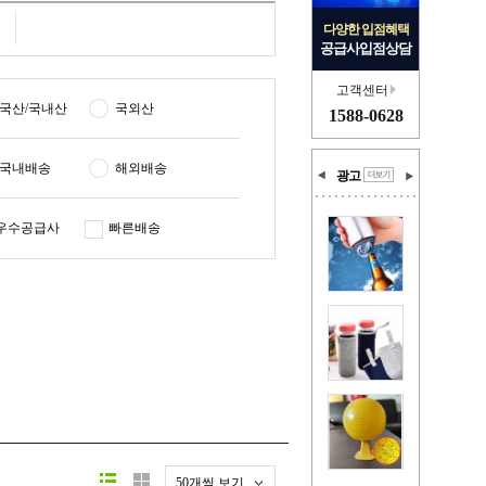
다양한 입점혜택
공급사입점상담
고객센터
국산/국내산
국외산
1588-0628
국내배송
해외배송
광고
우수공급사
빠른배송
50개씩 보기