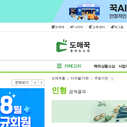
|
|
|
도매매
나까마
교육센터
에그돔
카테고리
해외상품소싱
사업
도매꾹홈
디지털/가전
주방가전
전체보기
인형
검색결과