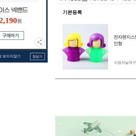
기본등록
2,190
원
전자렌지스
인형
창 보이지않기
창닫기
사업자 낱개