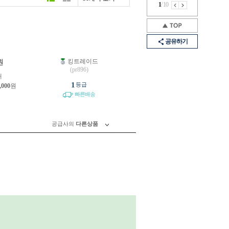
1
/
10
공유하기
킹트레이드
원
(pr896)
개
1
등급
,000
원
빠른배송
공급사의
다른상품