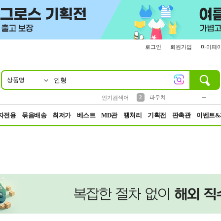
로그인
회원가입
마이페
상품명
10
1
4
5
6
7
8
9
키링
미니
말랑이
선풍기
가방
양말
짱구
텀블러
23
2
1
1
7
3
2
파우치
인기검색어
3
모자
자전용
묶음배송
최저가
베스트
MD관
땡처리
기획전
판촉관
이벤트&