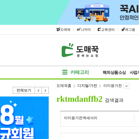
|
|
|
도매매
나까마
교육센터
에그돔
카테고리
해외상품소싱
사업
도매꾹홈
디지털/가전
이미용가전
전체보기
rktmdanffb2
검색결과
이미용가전액세서리