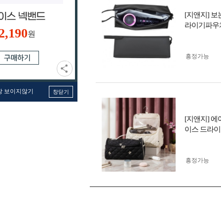
[지앤지] 
라이기파우
2,190
원
흥정가능
창 보이지않기
창닫기
[지앤지] 
이스 드라
흥정가능