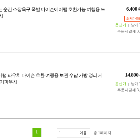
6,400
보는 순간 소장욕구 폭발 다이슨에어랩 호환가능 여행용 드
치
최저가확
옵션가
낱개
주문시결제
3
14,800
에어랩 파우치 다이슨 호환 여행용 보관 수납 가방 정리 케
이기파우치
옵션가
낱개
주문시결제
3
1
총
1
페이지