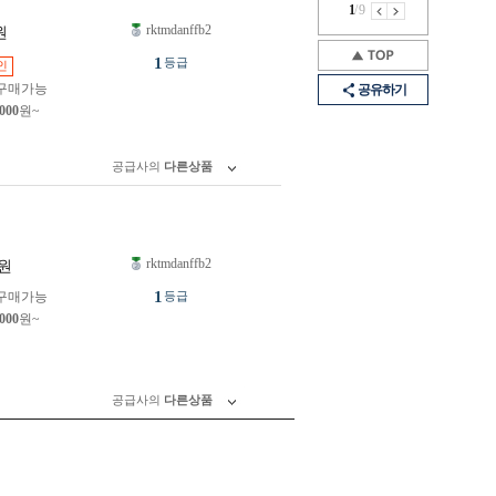
1
/
9
rktmdanffb2
원
1
등급
인
구매가능
공유하기
,000
원~
공급사의
다른상품
rktmdanffb2
원
1
구매가능
등급
,000
원~
공급사의
다른상품