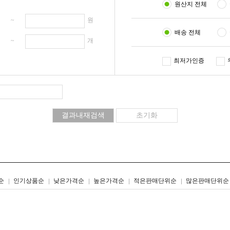
원산지 전체
원 ~
원
배송 전체
개 ~
개
최저가인증
리스트형
갤러리형
순
인기상품순
낮은가격순
높은가격순
적은판매단위순
많은판매단위순