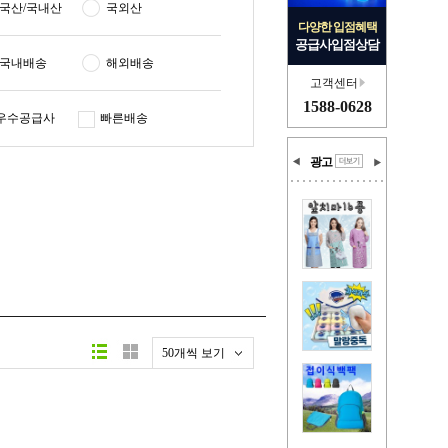
국산/국내산
국외산
다양한 입점혜택
공급사입점상담
국내배송
해외배송
고객센터
1588-0628
우수공급사
빠른배송
광고
50개씩 보기