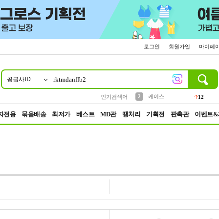
로그인
회원가입
마이페
공급사ID
10
1
4
5
6
7
8
9
파우치
등산
벨트
실리콘
양말
모자
양산
여성패션
152
395
555
12
1
1
5
3
2
케이스
인기검색어
12
3
생수
454
자전용
묶음배송
최저가
베스트
MD관
땡처리
기획전
판촉관
이벤트&