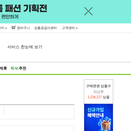
이지
장바구니
상품공급사센터
고객센터
서비스 한눈에 보기
제휴
꾹AI:
추천
구매완료 상품수
지난주
2,326,527
상품
이번주
2,229,554
상품