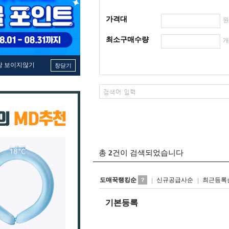
가격대
최소구매수량
창 보이지않기
창닫기
총
2
건이 검색되었습니다
도매꾹랭킹순
신규공급사순
최근등록
기본등록