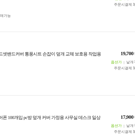
주문시결제
3
구매가능
19,700
드셋밴드커버 통풍시트 손잡이 덮개 교체 보호용 작업용
옵션가
낱개
주문시결제
3
17,900
폰 100개입 pc방 덮개 커버 가정용 사무실 데스크 일상
옵션가
낱개
주문시결제
3