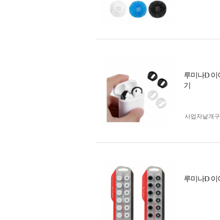
루미나D 이
기
사업자 낱개
루미나D 이