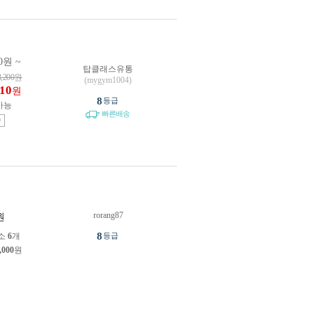
0원 ~
탑클래스유통
3,200
원
(mygym1004)
810
원
8
등급
가능
빠른배송
송
rorang87
원
8
소
6
개
등급
,000
원