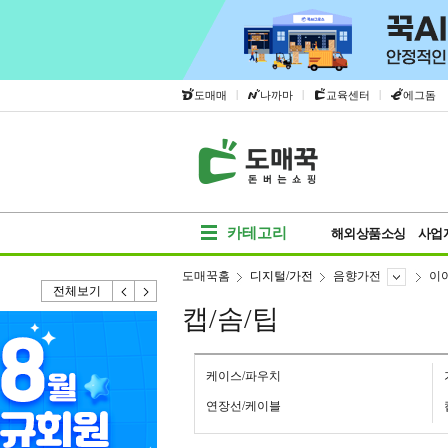
|
|
|
도매매
나까마
교육센터
에그돔
카테고리
해외상품소싱
사업
도매꾹홈
디지털/가전
음향가전
이
전체보기
캡/솜/팁
케이스/파우치
연장선/케이블