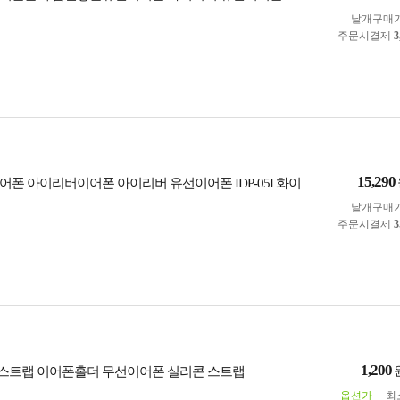
낱개구매
주문시결제
3
15,290
어폰 아이리버이어폰 아이리버 유선이어폰 IDP-05I 화이
낱개구매
주문시결제
3
1,200
스트랩 이어폰홀더 무선이어폰 실리콘 스트랩
옵션가
최