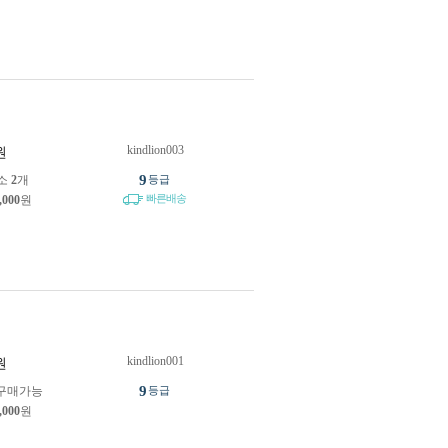
kindlion003
원
9
소
2
개
등급
빠른배송
,000
원
kindlion001
원
9
구매가능
등급
,000
원