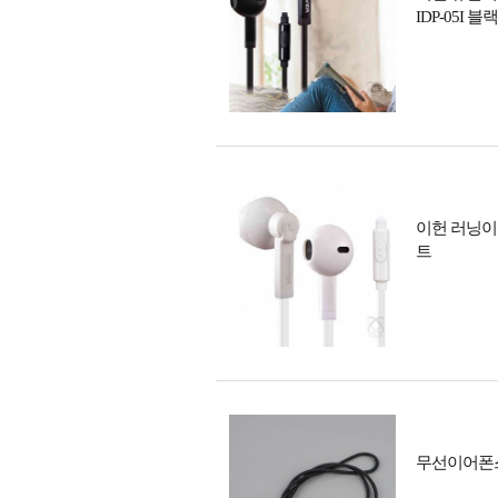
IDP-05I 블랙
이헌 러닝이
트
무선이어폰