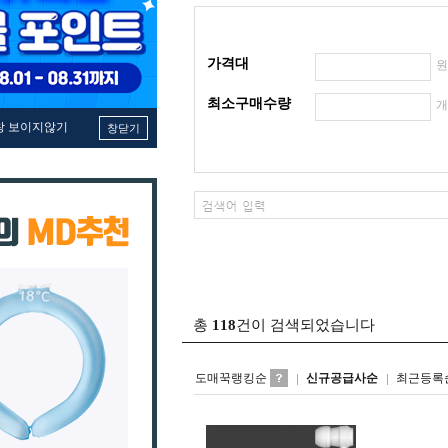
가격대
최소구매수량
창 보이지않기
창닫기
총
118
건이 검색되었습니다
도매꾹랭킹순
신규공급사순
최근등록