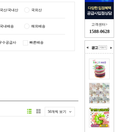
다양한 입점혜택
국산/국내산
국외산
공급사입점상담
고객센터
국내배송
해외배송
1588-0628
우수공급사
빠른배송
광고
50개씩 보기