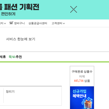
이지
장바구니
상품공급사센터
고객센터
서비스 한눈에 보기
제휴
꾹AI:
추천
구매완료 상품수
오늘(현재)
332,207
상품
어제
445,716
상품
정리기