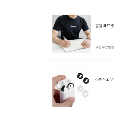
공용 헤드셋
주문수량별할
이어폰고무캡