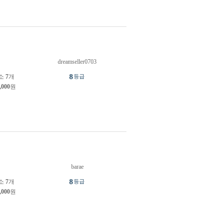
dreamseller0703
원
8
소
7
개
등급
,000
원
barae
원
8
소
7
개
등급
,000
원