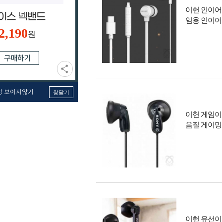
이헌 인이어
임용 인이어
2,190
원
창 보이지않기
창닫기
이헌 게임이
음질 게이밍
이헌 유선