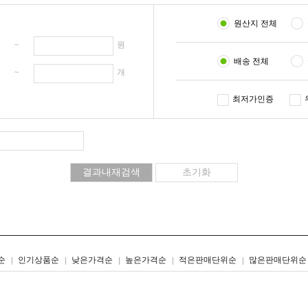
원산지 전체
원 ~
원
배송 전체
개 ~
개
최저가인증
리스트형
갤러리형
순
인기상품순
낮은가격순
높은가격순
적은판매단위순
많은판매단위순