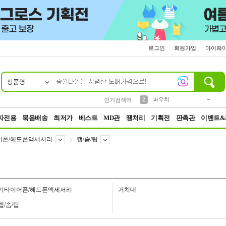
로그인
회원가입
마이페
상품명
10
1
4
5
6
7
8
9
키링
미니
말랑이
선풍기
가방
양말
짱구
텀블러
23
2
1
1
7
3
2
파우치
인기검색어
3
모자
자전용
묶음배송
최저가
베스트
MD관
땡처리
기획전
판촉관
이벤트&
어폰/헤드폰액세서리
캡/솜/팁
기타이어폰/헤드폰액세서리
거치대
캡/솜/팁