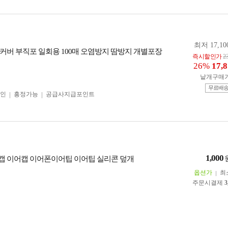
최저 17,10
커버 부직포 일회용 100매 오염방지 땀방지 개별포장
즉시할인가
2
26%
17,
낱개구매
무료배
인
흥정가능
공급사지급포인트
1,000
 이어캡 이어폰이어팁 이어팁 실리콘 덮개
옵션가
최
주문시결제
3