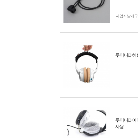
사업자 낱개
루미나D 헤
루미나D 이어
사용