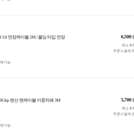
6,500
B 3.0 연장케이블 2M / 몰딩 타입 연장
최소
6
주문시결제
2
구매가능
5,700
 40Gbp 랜선 랜케이블 이중차폐 3M
최소
6
주문시결제
2
구매가능