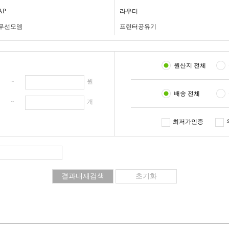
AP
라우터
무선모뎀
프린터공유기
원산지 전체
원 ~
원
배송 전체
개 ~
개
최저가인증