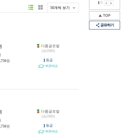
1
/
9
50개씩 보기
공유하기
다름글로벌
원
(da5989)
개
1
등급
,750
원
빠른배송
다름글로벌
원
(da5989)
개
1
등급
,750
원
빠른배송