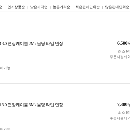
리스트형
갤러리형
순
인기상품순
낮은가격순
높은가격순
적은판매단위순
많은판매단위순
6,500
B 3.0 연장케이블 2M / 몰딩 타입 연장
최소
6
주문시결제
2
구매가능
7,300
B 3.0 연장케이블 3M / 몰딩 타입 연장
최소
6
주문시결제
2
구매가능