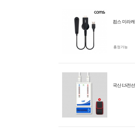
컴스 미라캐스
흥정가능
국산 LS전선