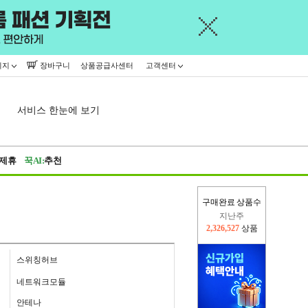
이지
장바구니
상품공급사센터
고객센터
서비스 한눈에 보기
제휴
꾹AI:
추천
구매완료 상품수
이번주
2,228,440
상품
지난주
2,326,527
상품
스위칭허브
네트워크모듈
안테나