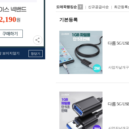
도매꾹랭킹순
신규공급사순
최근등록
2,190
원
기본등록
다름 5G US
창 보이지않기
창닫기
사업자 낱개
다름 5G US
사업자 낱개