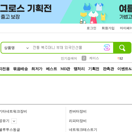
로그인
회원가입
마이페
상품명
10
1
4
5
6
7
8
9
파우치
등산
벨트
실리콘
양말
모자
양산
여성패션
152
395
555
12
1
1
5
3
2
케이스
인기검색어
12
3
생수
454
자전용
묶음배송
최저가
베스트
MD관
땡처리
기획전
판촉관
이벤트&
기타네트워크장비
컨버터장비
공유기
리피터장비
블루투스동글
네트워크테스트기