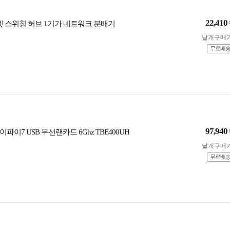
22,410
넷 스위칭 허브 1기가 네트워크 분배기
낱개구매
무료배
97,940
파이7 USB 무선랜카드 6Ghz TBE400UH
낱개구매
무료배