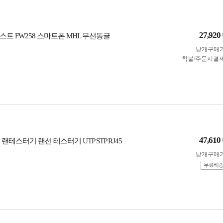
27,920
트 FW258 스마트폰 MHL 무선동글
낱개구매
착불/주문시결
47,610
 랜테스터기 랜선 테스터기 UTP STP RJ45
낱개구매
무료배