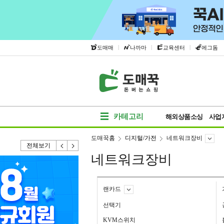
|
|
|
도매매
나까마
교육센터
에그돔
카테고리
해외상품소싱
사업
도매꾹홈
디지털/가전
네트워크장비
전체보기
네트워크장비
랜카드
선택기
KVM스위치