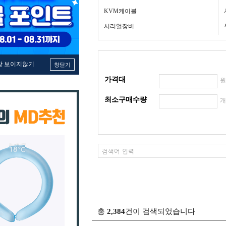
KVM케이블
시리얼장비
창 보이지않기
창닫기
가격대
최소구매수량
총
2,384
건이 검색되었습니다