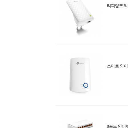
티피링크 와
스마트 와이
8포트 인터