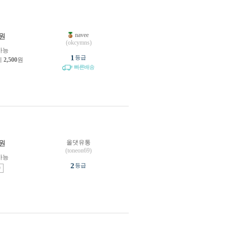
navee
원
(okcymns)
가능
1
등급
제
2,500
원
빠른배송
올댓유통
원
(toneon69)
가능
2
등급
송