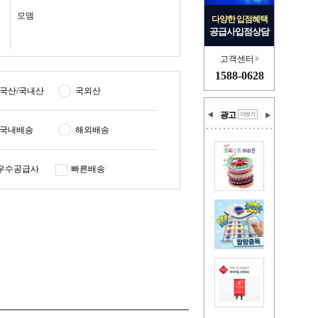
모뎀
다양한 입점혜택
공급사입점상담
고객센터
1588-0628
국산/국내산
국외산
광고
국내배송
해외배송
우수공급사
빠른배송