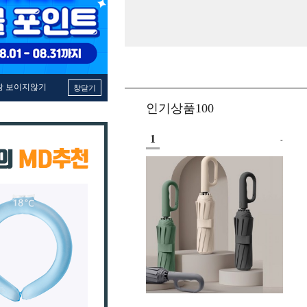
창 보이지않기
창닫기
인기상품100
1
-