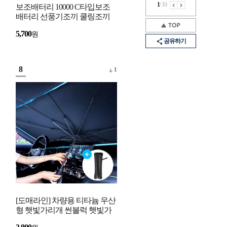
1
/
10
보조배터리 10000 C타입보조
배터리 선풍기조끼 쿨링조끼
베터리 아이폰 보조배터리
5,700
원
USB 핸드폰 휴대폰
공유하기
8
1
[도매라인] 차량용 티타늄 우산
형 햇빛가리개 썬블럭 햇빛가
림막 유리창열차단 여름 주차