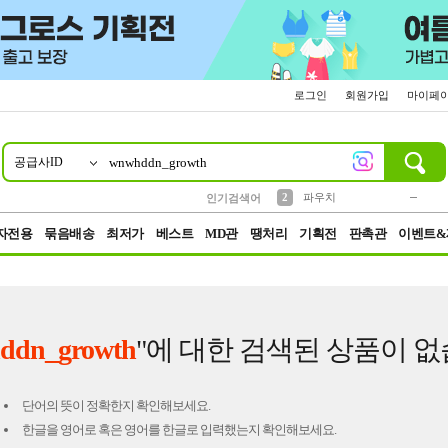
로그인
회원가입
마이페
공급사ID
10
1
4
5
6
7
8
9
키링
미니
말랑이
선풍기
가방
양말
짱구
텀블러
23
2
1
1
7
3
2
파우치
인기검색어
3
모자
자전용
묶음배송
최저가
베스트
MD관
땡처리
기획전
판촉관
이벤트&
ddn_growth
"에 대한 검색된 상품이 없
단어의 뜻이 정확한지 확인해보세요.
한글을 영어로 혹은 영어를 한글로 입력했는지 확인해보세요.