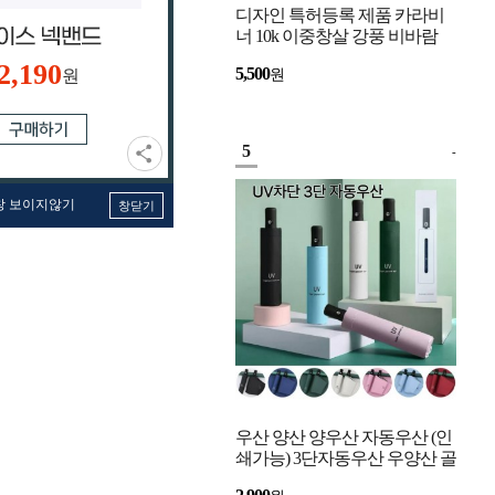
디자인 특허등록 제품 카라비
너 10k 이중창살 강풍 비바람
강한 자동우산 고리우산
2,190
5,500
원
원
5
-
창 보이지않기
창닫기
우산 양산 양우산 자동우산 (인
쇄가능) 3단자동우산 우양산 골
프우산 UV 자외선 차단 미니우