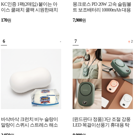
KC인증 1팩(2매입) 붙이는 아
몽크로스 PD 20W 고속 슬림볼
이스 쿨패치 쿨팩 시원한패치
트 보조배터리 10000mAh 대용
여름용품 쿨링패치
량 잔량표시 C타입 USB 급속
170
7,900
원
원
충전 보조밧데리
6
7
-
2
바삭바삭 크런치 비누 슬랑이
[윈드판다 정품] 3단 조절 강풍
말랑이 스퀴시 스트레스 해소
LED 목걸이선풍기 휴대용 탁
장난감 3색
상용 핸디 선풍기