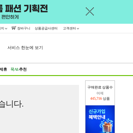
이지
장바구니
상품공급사센터
고객센터
서비스 한눈에 보기
제휴
꾹AI:
추천
구매완료 상품수
어제
445,716
상품
습니다.
오늘(현재)
136,048
상품