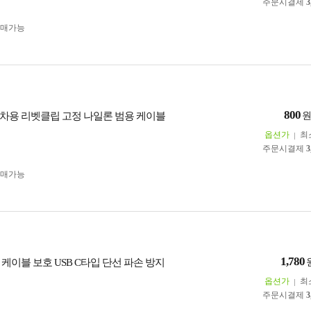
주문시결제
3
구매가능
800
차용 리벳클립 고정 나일론 범용 케이블
옵션가
최
주문시결제
3
구매가능
1,780
케이블 보호 USB C타입 단선 파손 방지
옵션가
최
주문시결제
3