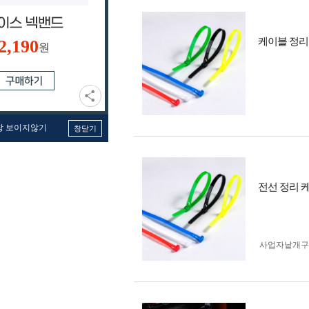
케이블 정리
2,190
원
창 보이지않기
창닫기
전선 정리 
사업자 낱개