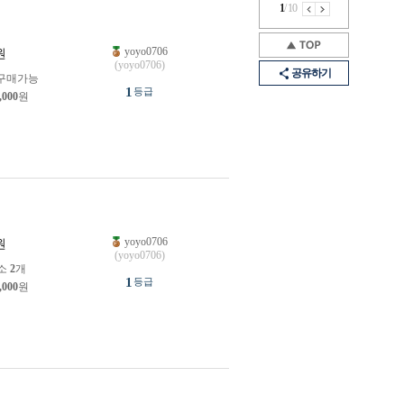
1
/
10
yoyo0706
원
(yoyo0706)
공유하기
구매가능
1
등급
,000
원
yoyo0706
원
(yoyo0706)
소
2
개
1
등급
,000
원