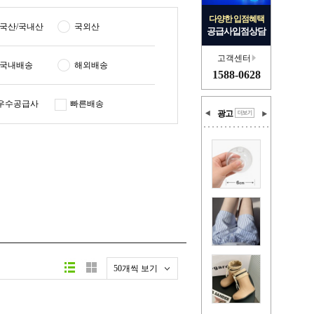
다양한 입점혜택
국산/국내산
국외산
공급사입점상담
고객센터
국내배송
해외배송
1588-0628
우수공급사
빠른배송
광고
50개씩 보기