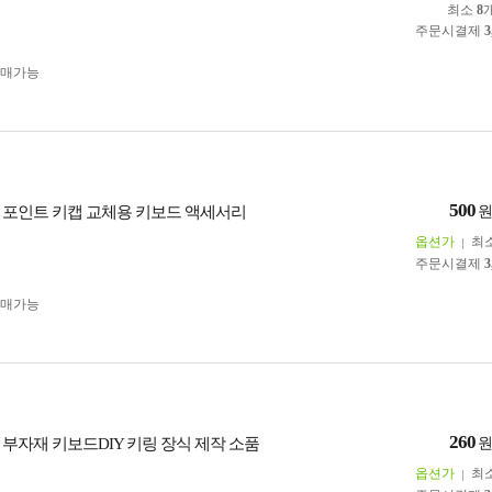
최소
8
주문시결제
3
구매가능
500
 포인트 키캡 교체용 키보드 액세서리
옵션가
최
주문시결제
3
구매가능
260
 부자재 키보드DIY 키링 장식 제작 소품
옵션가
최