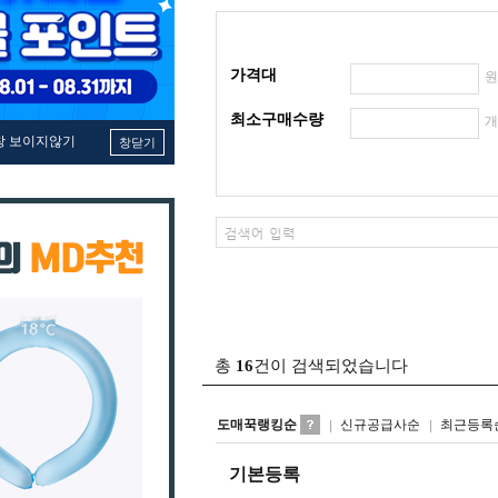
가격대
최소구매수량
창 보이지않기
창닫기
총
16
건이 검색되었습니다
도매꾹랭킹순
신규공급사순
최근등록
기본등록