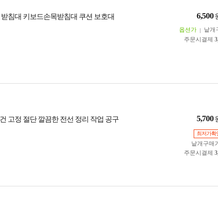
6,500
 받침대 키보드손목받침대 쿠션 보호대
옵션가
낱개
주문시결제
3
5,700
건 고정 절단 깔끔한 전선 정리 작업 공구
최저가확
낱개구매
주문시결제
3