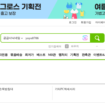
로그인
회원가입
마이페
공급사닉네임
10
1
4
5
6
7
8
9
키링
미니
말랑이
선풍기
가방
양말
짱구
텀블러
23
2
1
1
7
3
2
파우치
인기검색어
3
모자
자전용
묶음배송
최저가
베스트
MD관
땡처리
기획전
판촉관
이벤트&
손목받침대
기타PC액세서리