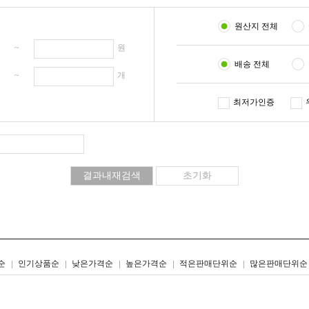
원산지 전체
원 ~
원
배송 전체
개 ~
개
최저가인증
리스트형
갤러리형
순
인기상품순
낮은가격순
높은가격순
적은판매단위순
많은판매단위순