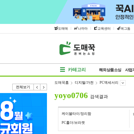
|
|
|
도매매
나까마
교육센터
에그돔
카테고리
해외상품소싱
사업
도매꾹홈
디지털/가전
PC액세서리
전체보기
yoyo0706
검색결과
케이블타이/정리함
PC홀더/브라켓