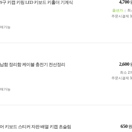
4,700
 9구 키캡 키링 LED 키보드 키홀더 기계식
옵션가
최
주문시결제
3
구매가능
2,600
납함 정리함 케이블 충전기 전선정리
최소
2
주문시결제
3
구매가능
650
어 키보드 스티커 자판 배열 키캡 초슬림