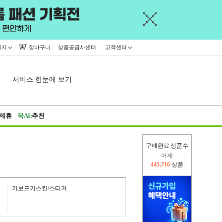
이지
장바구니
상품공급사센터
고객센터
서비스 한눈에 보기
제휴
꾹AI:
추천
어제
구매완료 상품수
445,716
상품
오늘(현재)
16,449
상품
키보드키스킨/스티커