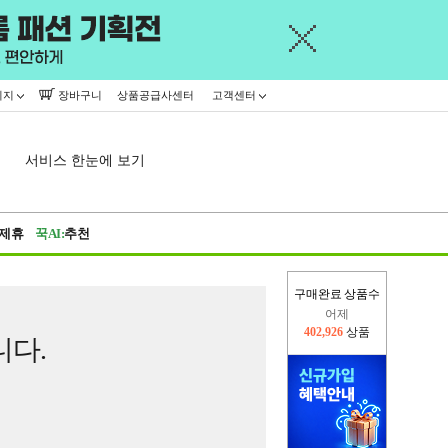
이지
장바구니
상품공급사센터
고객센터
서비스 한눈에 보기
제휴
꾹AI:
추천
구매완료 상품수
어제
402,926
상품
니다.
오늘(현재)
428,024
상품