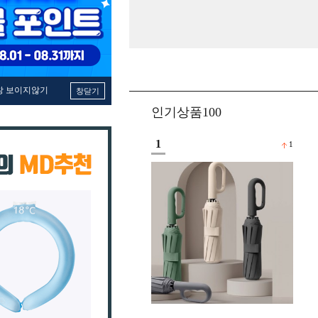
창 보이지않기
창닫기
인기상품100
1
1