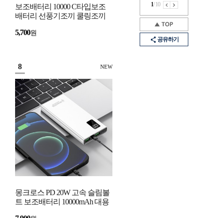
1
/
10
보조배터리 10000 C타입보조
배터리 선풍기조끼 쿨링조끼
베터리 아이폰 보조배터리
5,700
원
USB 핸드폰 휴대폰
공유하기
8
NEW
몽크로스 PD 20W 고속 슬림볼
트 보조배터리 10000mAh 대용
량 잔량표시 C타입 USB 급속