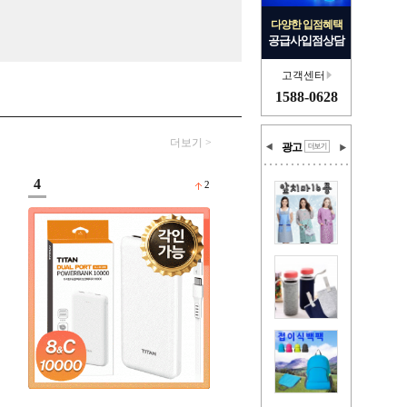
다양한 입점혜택
공급사입점상담
고객센터
1588-0628
더보기 >
광고
4
2