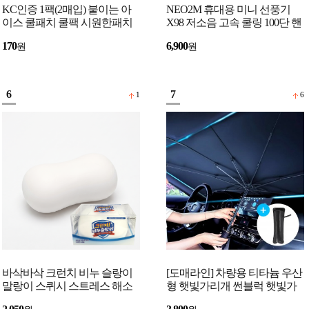
KC인증 1팩(2매입) 붙이는 아
NEO2M 휴대용 미니 선풍기
이스 쿨패치 쿨팩 시원한패치
X98 저소음 고속 쿨링 100단 핸
여름용품 쿨링패치
디팬 손선풍기
170
6,900
원
원
6
7
1
6
바삭바삭 크런치 비누 슬랑이
[도매라인] 차량용 티타늄 우산
말랑이 스퀴시 스트레스 해소
형 햇빛가리개 썬블럭 햇빛가
장난감 3색
림막 유리창열차단 여름 주차