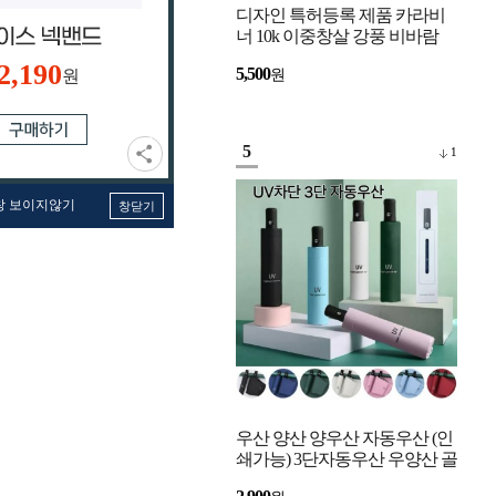
디자인 특허등록 제품 카라비
너 10k 이중창살 강풍 비바람
강한 자동우산 고리우산
2,190
5,500
원
원
5
1
창 보이지않기
창닫기
우산 양산 양우산 자동우산 (인
쇄가능) 3단자동우산 우양산 골
프우산 UV 자외선 차단 미니우