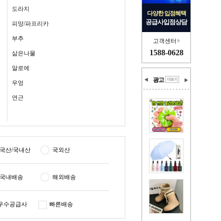
도라지
다양한 입점혜택
공급사입점상담
피망/파프리카
부추
고객센터
1588-0628
삶은나물
알로에
광고
우엉
연근
국산/국내산
국외산
국내배송
해외배송
우수공급사
빠른배송