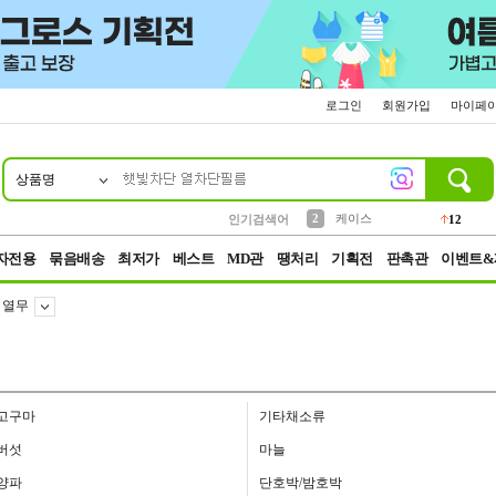
로그인
회원가입
마이페
상품명
10
1
4
5
6
7
8
9
파우치
등산
벨트
실리콘
양말
모자
양산
여성패션
152
395
555
12
1
1
5
3
2
케이스
인기검색어
12
3
생수
454
자전용
묶음배송
최저가
베스트
MD관
땡처리
기획전
판촉관
이벤트&
열무
고구마
기타채소류
버섯
마늘
양파
단호박/밤호박