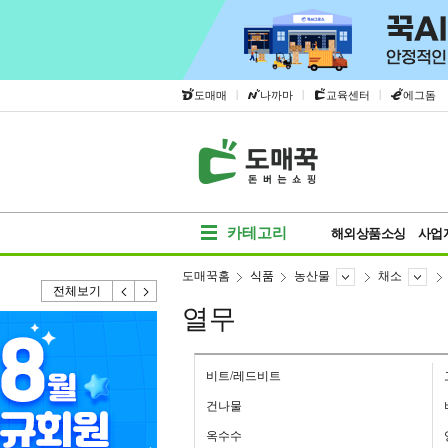
|
|
|
도매매
나까마
교육센터
에그돔
카테고리
해외상품소싱
사업
도매꾹홈
식품
농산물
채소
전체보기
열무
비트/레드비트
건나물
옥수수