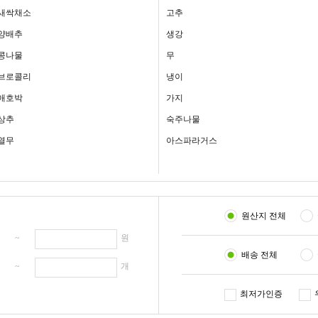
새싹채소
고추
양배추
생강
콩나물
무
브로콜리
냉이
애호박
가지
상추
숙주나물
열무
아스파라거스
원산지 전체
원 ~
원
배송 전체
개 ~
개
최저가인증