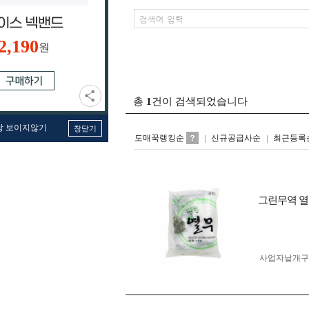
2,190
원
총
1
건이 검색되었습니다
창 보이지않기
창닫기
도매꾹랭킹순
신규공급사순
최근등록
그린무역 열무
사업자 낱개