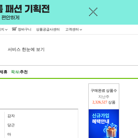
이지
장바구니
상품공급사센터
고객센터
서비스 한눈에 보기
제휴
꾹AI:
추천
구매완료 상품수
지난주
2,326,527
상품
이번주
2,295,866
상품
감자
당근
마