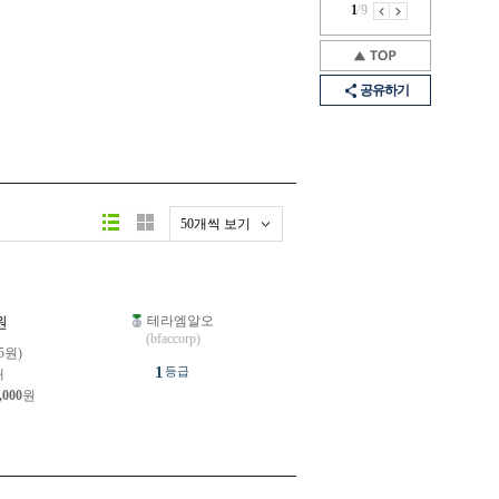
1
/
9
공유하기
50개씩 보기
테라엠알오
원
(bfaccorp)
75원)
1
등급
개
,000
원