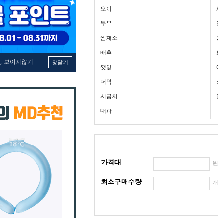
오이
두부
쌈채소
배추
창 보이지않기
창닫기
깻잎
더덕
시금치
대파
가격대
최소구매수량