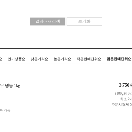
리스트형
갤러리형
순
인기상품순
낮은가격순
높은가격순
적은판매단위순
많은판매단위순
3,750
 냉동 1kg
(100g당 3
최소
2
주문시결제
5
구매가능