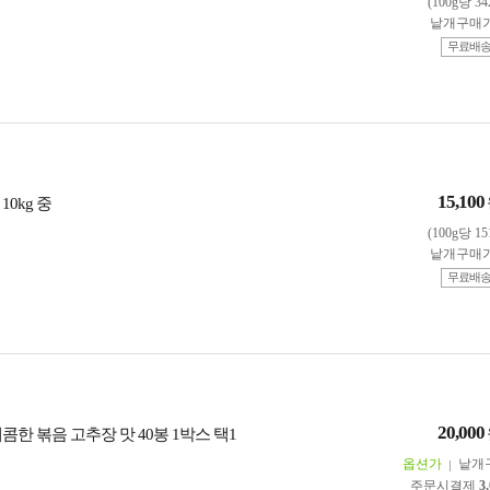
(100g당 3
낱개구매
무료배
15,100
10kg 중
(100g당 1
낱개구매
무료배
20,000
콤한 볶음 고추장 맛 40봉 1박스 택1
옵션가
낱개
주문시결제
3