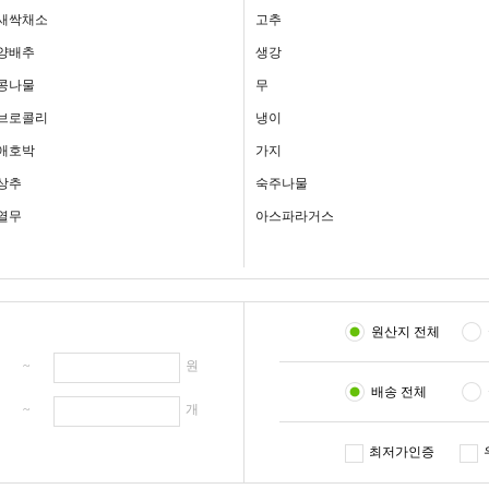
새싹채소
고추
양배추
생강
콩나물
무
브로콜리
냉이
애호박
가지
상추
숙주나물
열무
아스파라거스
원산지 전체
원 ~
원
배송 전체
개 ~
개
최저가인증