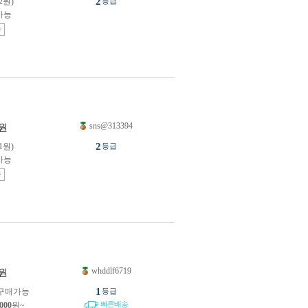
2
42원)
등급
가능
송
sns@313394
원
2
51원)
등급
가능
송
whddlf6719
원
1
구매가능
등급
빠른배송
,000
원~