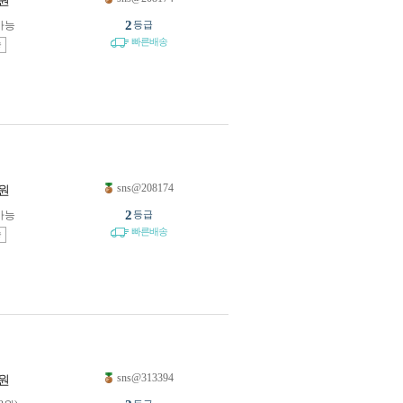
원
2
가능
등급
빠른배송
송
sns@208174
원
2
가능
등급
빠른배송
송
sns@313394
원