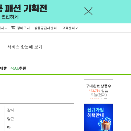
이지
장바구니
상품공급사센터
고객센터
서비스 한눈에 보기
제휴
꾹AI:
추천
구매완료 상품수
오늘(현재)
15,268
상품
어제
445,716
상품
감자
당근
마