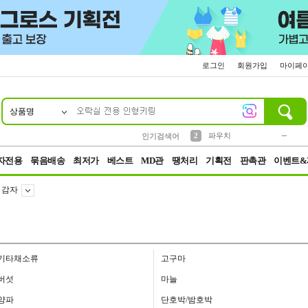
로그인
회원가입
마이페
상품명
10
1
4
5
6
7
8
9
키링
미니
말랑이
선풍기
가방
양말
짱구
텀블러
23
2
1
1
7
3
2
파우치
인기검색어
3
모자
자전용
묶음배송
최저가
베스트
MD관
땡처리
기획전
판촉관
이벤트&
감자
기타채소류
고구마
버섯
마늘
양파
단호박/밤호박