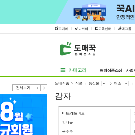
|
|
|
도매매
나까마
교육센터
에그돔
카테고리
해외상품소싱
사업
도매꾹홈
식품
농산물
채소
전체보기
감자
비트/레드비트
건나물
옥수수