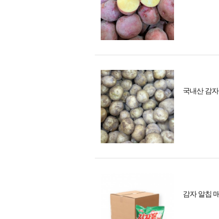
국내산 감자 
감자 알칩 매