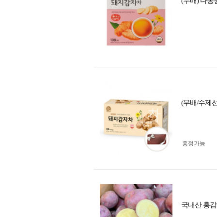
(무배) 다농
(무배/수제
흥정가능
국내산 홍감자