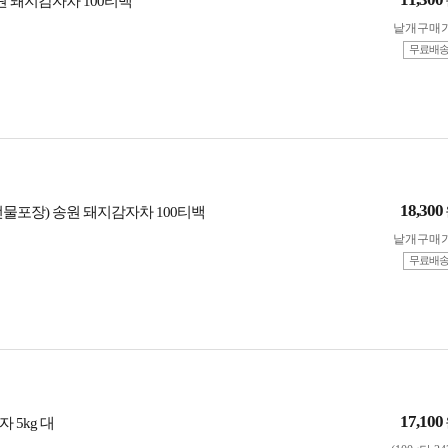
원 돼지감자차 100티백
낱개구매
무료배
18,300
선물포장) 송원 돼지감자차 100티백
낱개구매
무료배
17,100
 5kg 대