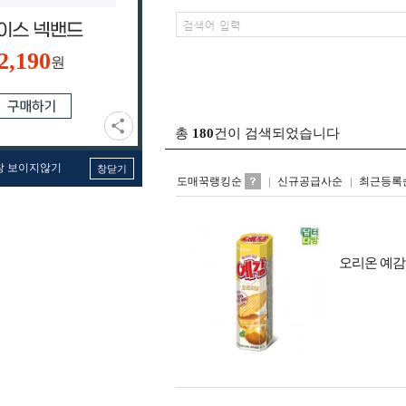
2,190
원
총
180
건이 검색되었습니다
창 보이지않기
창닫기
도매꾹랭킹순
신규공급사순
최근등록
오리온 예감 