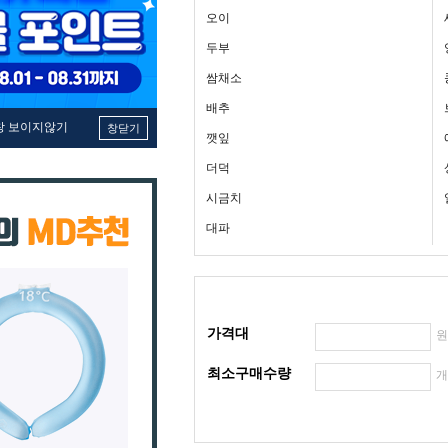
오이
두부
쌈채소
배추
창 보이지않기
창닫기
깻잎
더덕
시금치
대파
가격대
최소구매수량