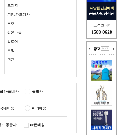
도라지
다양한 입점혜택
공급사입점상담
피망/파프리카
부추
고객센터
1588-0628
삶은나물
알로에
광고
우엉
연근
국산/국내산
국외산
국내배송
해외배송
우수공급사
빠른배송