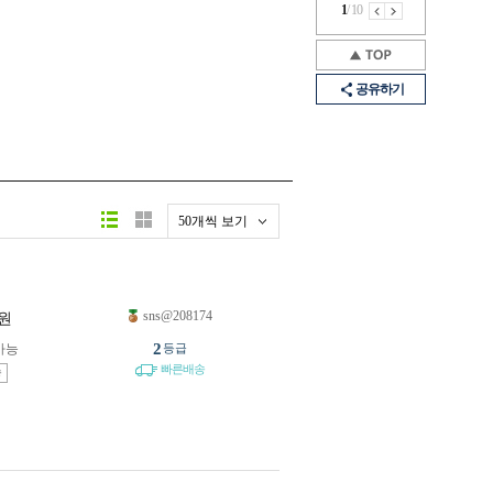
1
/
10
공유하기
50개씩 보기
sns@208174
원
2
가능
등급
빠른배송
송