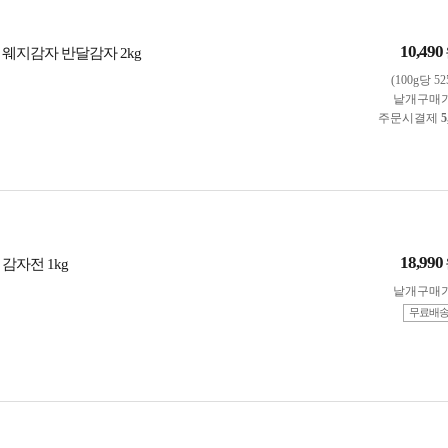
10,490
 웨지감자 반달감자 2kg
(100g당 5
낱개구매
주문시결제
5
18,990
감자전 1kg
낱개구매
무료배