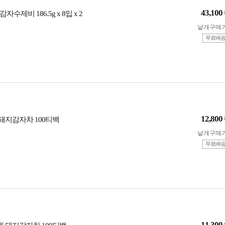
43,100
수제비 186.5g x 8입 x 2
낱개구매
무료배
12,800
 돼지감자차 100티백
낱개구매
무료배
11,300