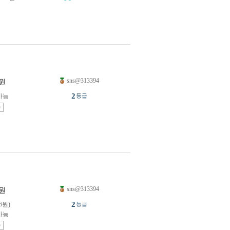
sns@313394
원
2
가능
등급
송
sns@313394
원
2
76원)
등급
가능
송