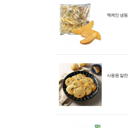
맥케인 냉동
사옹원 알찬 