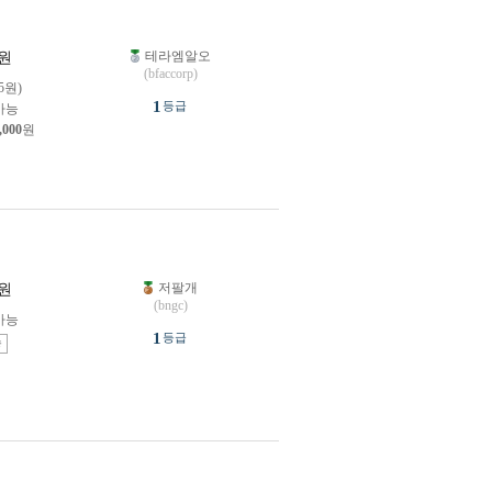
테라엠알오
원
(bfaccorp)
25원)
1
등급
가능
,000
원
저팔개
원
(bngc)
가능
1
등급
송