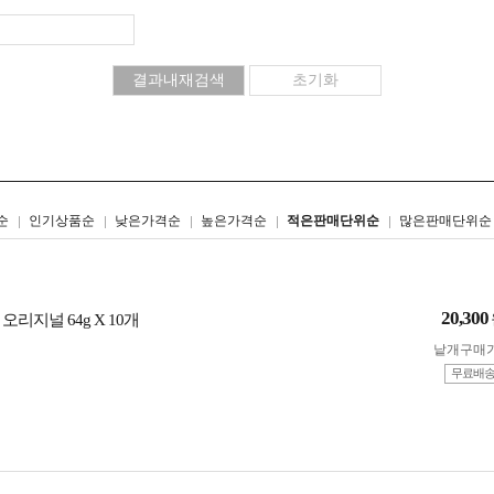
리스트형
갤러리형
순
인기상품순
낮은가격순
높은가격순
적은판매단위순
많은판매단위순
20,300
오리지널 64g X 10개
낱개구매
무료배