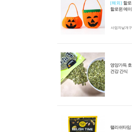
[해외]
할로
할로윈 메이
사업자 낱개
영양가득 호
건강 간식
랠리쉬타임 