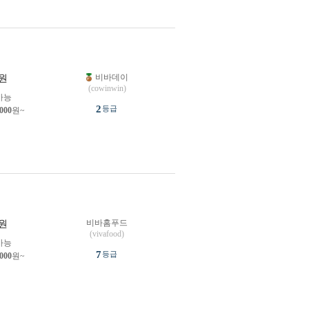
비바데이
원
(cowinwin)
가능
2
등급
,000
원~
비바홈푸드
원
(vivafood)
가능
7
등급
,000
원~