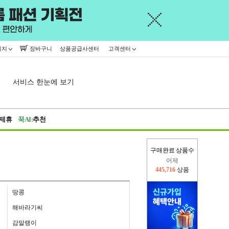
이지
장바구니
상품공급사센터
고객센터
서비스 한눈에 보기
제휴
꾹AI:
추천
어제
구매완료 상품수
445,716
상품
오늘(현재)
338,587
상품
땅콩
해바라기씨
감말랭이