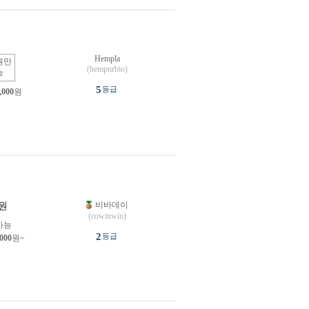
Hempla
원만
(hempnrbio)
능
5
등급
,000
원
비바데이
원
(cowinwin)
가능
2
등급
,000
원~