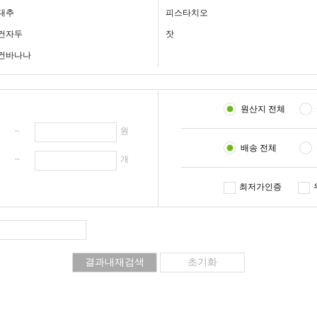
대추
피스타치오
건자두
잣
건바나나
원산지 전체
원 ~
원
배송 전체
개 ~
개
최저가인증