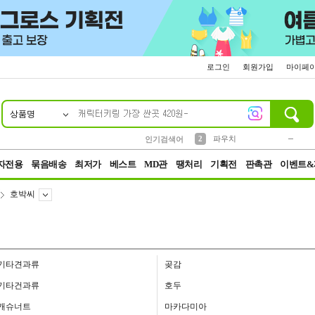
로그인
회원가입
마이페
상품명
10
1
4
5
6
7
8
9
키링
미니
말랑이
선풍기
가방
양말
짱구
텀블러
23
2
1
1
7
3
2
파우치
인기검색어
3
모자
자전용
묶음배송
최저가
베스트
MD관
땡처리
기획전
판촉관
이벤트&
호박씨
기타견과류
곶감
기타건과류
호두
캐슈너트
마카다미아