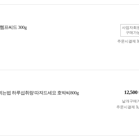
헴프씨드 300g
사업자회
구매가
주문시결제
3
12,500
 먹는법 하루섭취량 따져드세요 호박씨800g
낱개구매
주문시결제
3