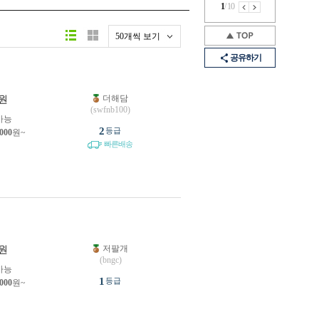
1
/
10
50개씩 보기
공유하기
더해담
원
(swfnb100)
가능
2
등급
,000
원~
빠른배송
저팔개
원
(bngc)
가능
1
등급
,000
원~