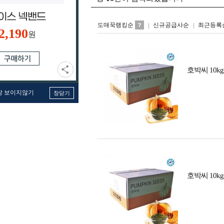
도매꾹랭킹순
신규공급사순
최근등록
2,190
원
호박씨 10kg
창 보이지않기
창닫기
호박씨 10kg