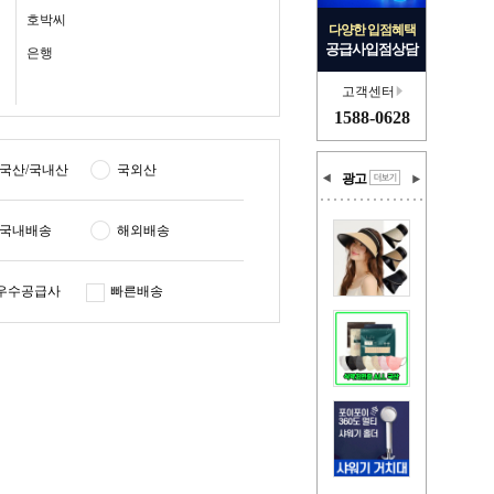
호박씨
다양한 입점혜택
공급사입점상담
은행
고객센터
1588-0628
국산/국내산
국외산
광고
국내배송
해외배송
우수공급사
빠른배송