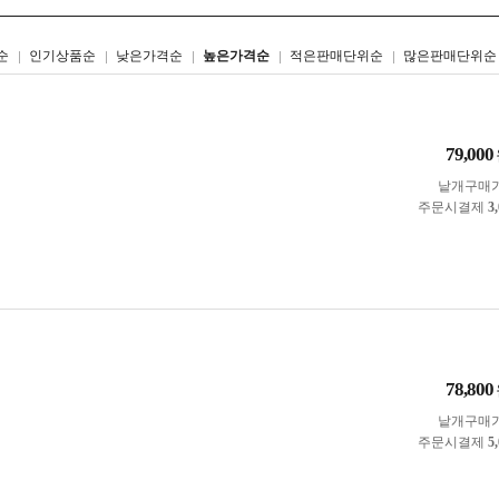
리스트형
갤러리형
순
인기상품순
낮은가격순
높은가격순
적은판매단위순
많은판매단위순
79,000
낱개구매
주문시결제
3
78,800
낱개구매
주문시결제
5