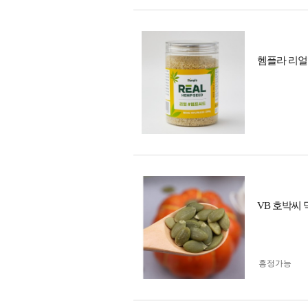
헴플라 리얼
VB 호박씨
흥정가능