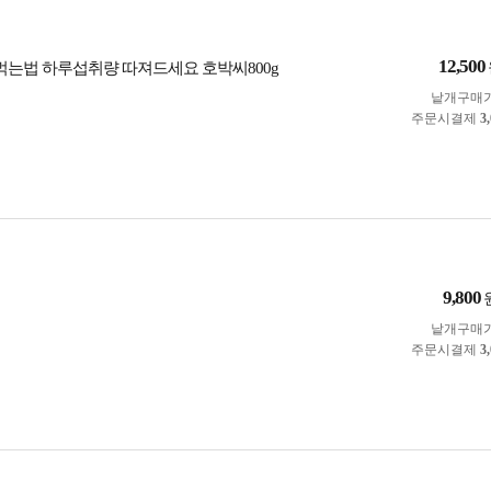
12,500
 먹는법 하루섭취량 따져드세요 호박씨800g
낱개구매
주문시결제
3
9,800
낱개구매
주문시결제
3