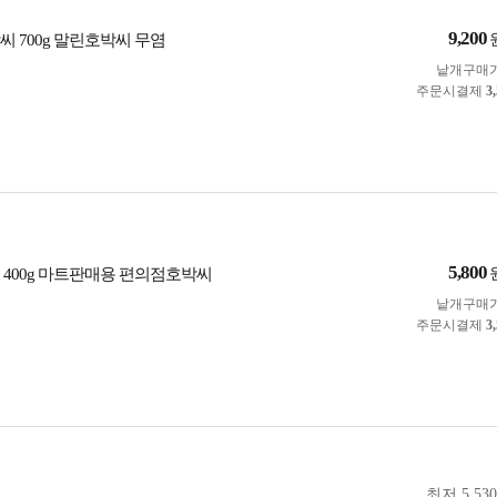
9,200
씨 700g 말린호박씨 무염
낱개구매
주문시결제
3
5,800
씨 400g 마트판매용 편의점호박씨
낱개구매
주문시결제
3
최저 5,53