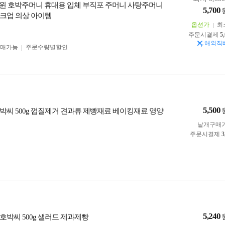
윈 호박주머니 휴대용 입체 부직포 주머니 사탕주머니
5,700
크업 의상 아이템
옵션가
최
주문시결제
5
해외직
구매가능
주문수량별할인
5,500
박씨 500g 껍질제거 견과류 제빵재료 베이킹재료 영양
낱개구매
주문시결제
3
5,240
호박씨 500g 샐러드 제과제빵