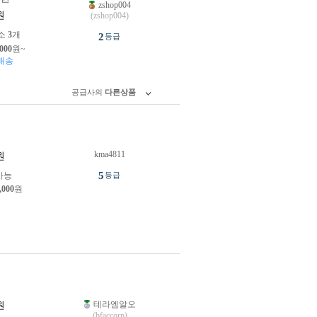
zshop004
원
(zshop004)
소
3
개
2
등급
,000
원~
배송
공급사의
다른상품
kma4811
원
5
가능
등급
,000
원
테라엠알오
원
(bfaccorp)