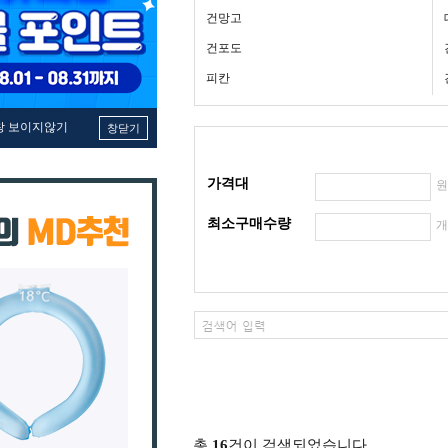
건망고
건포도
피칸
창 보이지않기
창닫기
가격대
최소구매수량
총
16
건이 검색되었습니다