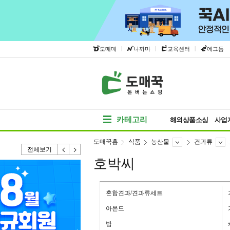
|
|
|
도매매
나까마
교육센터
에그돔
카테고리
해외상품소싱
사업
도매꾹홈
식품
농산물
건과류
전체보기
호박씨
혼합견과/견과류세트
아몬드
밤