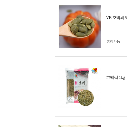
VB 호박씨
흥정가능
호박씨 1kg