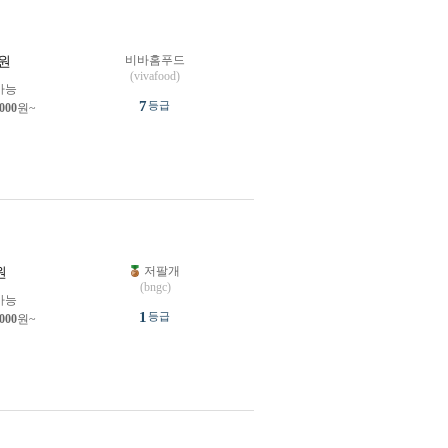
비바홈푸드
원
(vivafood)
가능
7
등급
,000
원~
저팔개
원
(bngc)
가능
1
등급
,000
원~